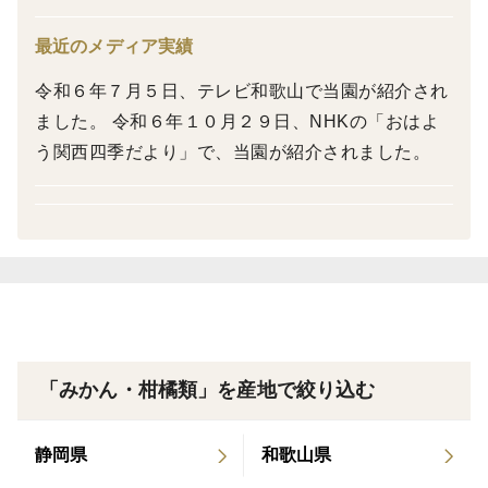
しかしこのような自然栽培を行っているので、普通に斑
最近のメディア実績
点や傷、虫りにかじられた跡があり容姿は決して美しく
はないですが、「そのまま皮まで食べれる」柚子ができ
令和６年７月５日、テレビ和歌山で当園が紹介され
あがりました。
ました。 令和６年１０月２９日、NHKの「おはよ
う関西四季だより」で、当園が紹介されました。
これは、除草剤を使わず、手作業で草を刈り、その刈草
が、土中のミミズや微生物が活動するための好環境を、
年数をかけて作ってくれたおかげです。その結果、土中
に豊富な栄養が蓄えられ、農薬や肥料がなくても、果実
はは立派に成長してくれました。
農薬不使用・無肥料・無除草剤の当園『紀の川雑草レモ
ン農園Plus』の柚子。ご家庭でも、自然な風味をお楽し
「みかん・柑橘類」を産地で絞り込む
みいただければうれしいです。
静岡県
和歌山県
※令和6年7月5日、テレビ和歌山の「ええもん見つけ旅