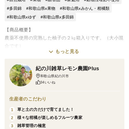
多田錦
和歌山県x果物
和歌山県xみかん・柑橘類
和歌山県xゆず
和歌山県x多田錦
【商品概要】
農薬不使用の完熟した柚子の２㎏箱入りです。（大小混
合です）
もっと見る
柚子の品種は多田錦で種が少なく、大きさは木頭柚子よ
りも小ぶりで、約３～５㎝です。
紀の川雑草レモン農園Plus
農薬不使用のため斑点や傷が普通にあります。
和歌山県紀の川市
※２㎏箱の場合、概ね約30～40個入っています。
34いいね
【セールスポイント】
生産者のこだわり
園地全体を完全に農薬散布は行わず、肥料は施さず、も
草と土の力だけで育てました！
1
ちろん除草剤は使用せずに栽培を行いました。防腐剤や
様々な柑橘が楽しめるフルーツ農家
2
ワックスなども一切使用していません。
雑草管理の極意
3