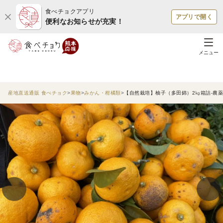
食べチョクアプリ
アプリで開く
便利なお知らせが充実！
メニュー
産地直送通販 食べチョク
果物
みかん・柑橘類
【自然栽培】柚子（多田錦）2㎏箱詰-農