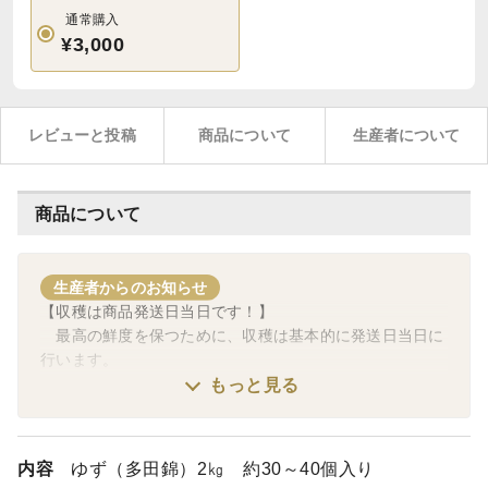
通常購入
¥3,000
レビューと投稿
商品について
生産者について
商品について
生産者からのお知らせ
【収穫は商品発送日当日です！】
最高の鮮度を保つために、収穫は基本的に発送日当日に
行います。
ただし発送当日、雨や夜露が残るとことが予想される場
もっと見る
合は前日に収穫しております、ご了承ください。
また果実は、夜露が付着していれば拭き取るだけで、収
穫後に洗浄したり、よごれ等を拭き取ったりは、基本的に
内容
ゆず（多田錦）2㎏ 約30～40個入り
行っておりません。自然栽培で育てた果実ですので、自然