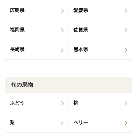
2024」で、当園のレモンが紹介されました。
広島県
愛媛県
※令和6年10月29日、NHKの「おはよう関西四季だよ
り」で、当園のレモンが紹介されました。
福岡県
佐賀県
長崎県
熊本県
旬の果物
ぶどう
桃
梨
ベリー