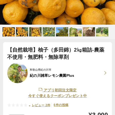
【自然栽培】柚子（多田錦）2㎏箱詰-農薬
不使用・無肥料・無除草剤
和歌山県紀の川市
紀の川雑草レモン農園Plus
アプリ初回注文限定
今すぐ使えるクーポンプレゼント中
-
6件の投稿
レビュー 2件
¥
3,000