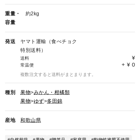
のままお送りしております。
重量・
約2kg
容量
発送
ヤマト運輸（食べチョク
特別送料）
¥
送料
+
¥
0
常温便
複数注文すると送料がまとまります。
種別
果物
みかん・柑橘類
果物
ゆず
多田錦
産地
和歌山県
自然栽培
果物
贈答品
家庭用
動物性堆肥不使用