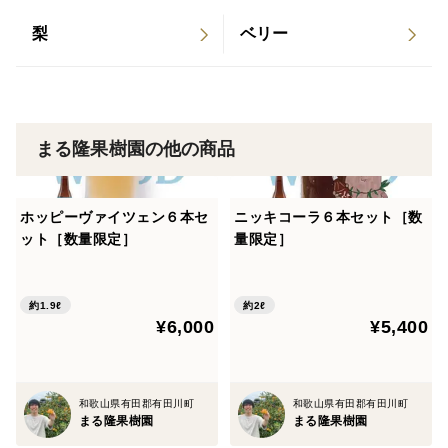
い冷暗所や冷蔵庫などで保存してください。傷み(腐
り、カビ)が発た場合は周りに移りますので、すぐに取
梨
ベリー
り除いていただきますようお願いいたします。
お受け取り後、すぐに開梱し、保存頂くようお願いしま
す。
まる隆果樹園の他の商品
また、発送後２日以内にはお受け取りして頂くようお願
いします。
ホッピーヴァイツェン６本セ
ニッキコーラ６本セット［数
ット［数量限定］
量限定］
※お送りさせて頂くお品は写真のように整列はしており
ませんが、内容量は記載通りです。
約1.9ℓ
約2ℓ
¥6,000
¥5,400
和歌山県有田郡有田川町
和歌山県有田郡有田川町
まる隆果樹園
まる隆果樹園