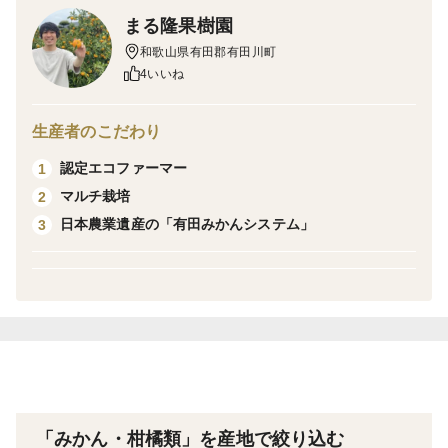
11月中旬から収穫の【早生（わせ）みかん】です。
まる隆果樹園
和歌山県有田郡有田川町
早生みかんは11月頃にかけて店頭で見かけるようになる
4いいね
みかんです。
この頃になると、お茶っ葉のような濃い緑が消えて、全
生産者のこだわり
体に黄色みを帯びていきます。一番、馴染み深いみかん
認定エコファーマー
1
です。
マルチ栽培
2
日本農業遺産の「有田みかんシステム」
3
★11月下旬より順次出荷開始となります。
※※※※※※※※※※※※※※※※※※※※※※※※※
※※※※※※※※※※※※※※※※※
こちらの商品は「秀／優混合」となりますので、着色ム
ラやキズはございますが、綺麗な精品と中身は遜色ござ
いません。
また、秀品においてもキズが少ないものを選別しており
「みかん・柑橘類」を産地で絞り込む