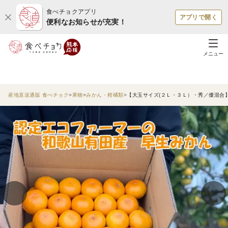
食べチョクアプリ
アプリで開く
便利なお知らせが充実！
メニュー
産地直送通販 食べチョク
果物
みかん・柑橘類
【大玉サイズ(２Ｌ・３Ｌ）・秀／優混合