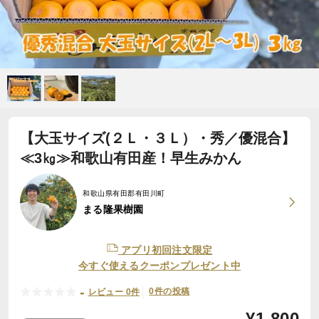
【大玉サイズ(２Ｌ・３Ｌ）・秀／優混合】
≪3㎏≫和歌山有田産！早生みかん
和歌山県有田郡有田川町
まる隆果樹園
アプリ初回注文限定
今すぐ使えるクーポンプレゼント中
-
0件の投稿
レビュー 0件
¥
1,800