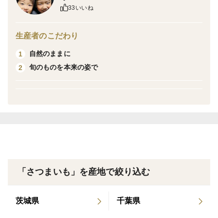
・必ず商品写真をご確認ください。虫食いや形の不揃い
33いいね
なお芋も含まれます。
油性ペンのマーカーサイズのものも入ります。
生産者のこだわり
また土付きでの発送になります。
自然のままに
1
・2025年10月14日収穫。
旬のものを本来の姿で
2
・ねっとり系のさつまいもですが、掘りたてのためホク
ホク感もあります。
「さつまいも」を産地で絞り込む
茨城県
千葉県