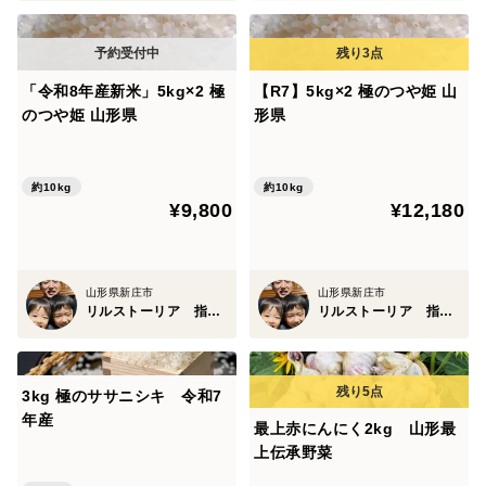
「令和8年産新米」5kg×2 極
【R7】5kg×2 極のつや姫 山
のつや姫 山形県
形県
約10kg
約10kg
¥9,800
¥12,180
山形県新庄市
山形県新庄市
リルストーリア 指村農園
リルストーリア 指村農園
3kg 極のササニシキ 令和7
年産
最上赤にんにく2kg 山形最
上伝承野菜