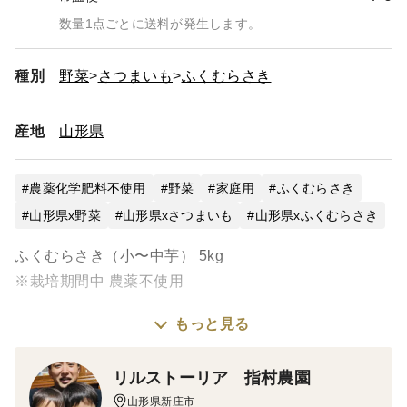
数量1点ごとに送料が発生します。
種別
野菜
さつまいも
ふくむらさき
産地
山形県
農薬化学肥料不使用
野菜
家庭用
ふくむらさき
山形県x野菜
山形県xさつまいも
山形県xふくむらさき
ふくむらさき（小〜中芋） 5kg
※栽培期間中 農薬不使用
もっと見る
商品説明
リルストーリア 指村農園
・サイズは小〜中芋の【ふくむらさき】です。
山形県新庄市