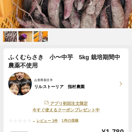
ふくむらさき 小〜中芋 5kg 栽培期間中
農薬不使用
山形県新庄市
リルストーリア 指村農園
アプリ初回注文限定
今すぐ使えるクーポンプレゼント中
-
1件の投稿
レビュー 3件
¥
1,780