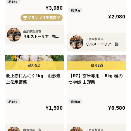
約3kg
¥3,980
約2kg
¥2,980
グランプリ受賞商品
山形県新庄市
リルストーリア 指村農園
山形県新庄市
リルストーリア 指村農園
最上赤にんにく1kg 山形最
【R7】玄米専用 5kg 極の
上伝承野菜
つや姫 山形県
約1kg
約5kg
¥1,500
¥6,580
山形県新庄市
山形県新庄市