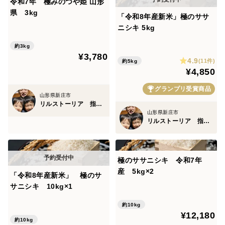
令和7年 極みのつや姫 山形
県 3kg
「令和8年産新米」極のササ
ニシキ 5kg
約3kg
¥3,780
4.9
(11件)
約5kg
¥4,850
グランプリ受賞商品
山形県新庄市
リルストーリア 指村農園
山形県新庄市
リルストーリア 指村農園
極のササニシキ 令和7年
産 5kg×2
「令和8年産新米」 極のサ
サニシキ 10kg×1
約10kg
¥12,180
約10kg