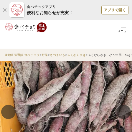
食べチョクアプリ
アプリで開く
便利なお知らせが充実！
メニュー
産地直送通販 食べチョク
野菜
さつまいも
ふくむらさき
ふくむらさき 小〜中芋 5kg