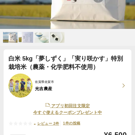
白米 5kg「夢しずく」「実り咲かす」特別
栽培米（農薬・化学肥料不使用）
佐賀県佐賀市
光吉農産
アプリ初回注文限定
今すぐ使えるクーポンプレゼント中
-
1件の投稿
レビュー 2件
¥
6,500