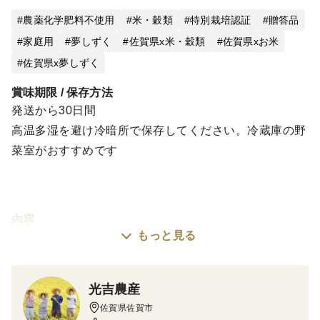
農薬化学肥料不使用
米・穀類
特別栽培認証
贈答品
家庭用
夢しずく
佐賀県x米・穀類
佐賀県xお米
佐賀県x夢しずく
賞味期限 / 保存方法
発送から30日間
高温多湿を避け冷暗所で保存してください。冷蔵庫の野
菜室がおすすめです
内容
もっと見る
農薬・化学肥料不使用「夢しずく」白米 5㎏
商品の特徴
光吉農産
このお米は『佐賀県特別栽培米A』（プラチナシール）
佐賀県佐賀市
です。