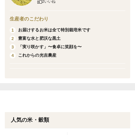
2いいね
肥料はもみ殻・有機肥料を使用し、農薬は一切使用して
おりません。
生産者のこだわり
除草剤も田んぼの中だけでなく、周囲の畦畔にも使用し
お届けするお米は全て特別栽培米です
1
ておりません。
豊富な水と肥沃な黒土
2
品種の特徴
「実り咲かす」〜食卓に笑顔を〜
3
夢しずく・・・粒は小さいですが、光沢と粘り気があり
これからの光吉農産
4
ます。甘みもあり、冷えても美味しく召し上がっていた
だけます。和食やお寿司におすすめです。
返品・返金、お問い合わせ等について
配送のトラブルや商品不備等、お客様に不都合な事がご
ざいましたら、お手数ではございますが、食べチョク事
人気の米・穀類
務局へコメントと写真を添えてお問い合わせ下さい。