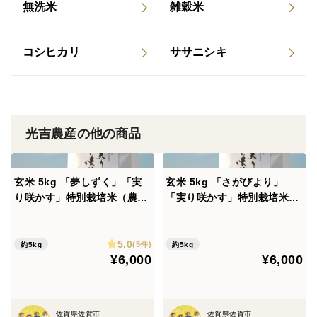
その時に不都合がございました現品をそのまま保管して
無洗米
雑穀米
ください。その後、配送業者が現品を引き取りに伺いま
す。配送業者より確認の連絡が私達に来ましたら、代替
コシヒカリ
ササニシキ
品をお客様希望日に発送する流れとなります。
制度上、現品がございませんと返品・返金不可となりま
すのでご注意ください。
光吉農産の他の商品
食べチョクお問い合わせ↓
https://www.tabechoku.com/inquiry/new
玄米 5kg 「夢しずく」「実
玄米 5kg 「さがびより」
り咲かす」特別栽培米（農
「実り咲かす」特別栽培米
ギフト対応
薬・化学肥料不使用）
（農薬・化学肥料不使用）
特記事項へご記入お願いします
・熨斗の要否：指定がない場合、熨斗をつけることが
5.0
(5件)
約5kg
約5kg
できない場合がございます（短冊のしも対応可能です）
¥6,000
¥6,000
・名入れの要否と名前：ご指定ない場合は空欄とさせ
ていただきます。
佐賀県佐賀市
佐賀県佐賀市