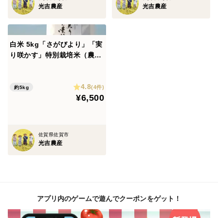
・記入例 熨斗 御祝 光吉農産
光吉農産
光吉農産
白米 5kg「さがびより」「実
り咲かす」特別栽培米（農
薬・化学肥料不使用）
4.8
(4件)
約5kg
¥6,500
佐賀県佐賀市
光吉農産
アプリ内のゲームで遊んでクーポンをゲット！