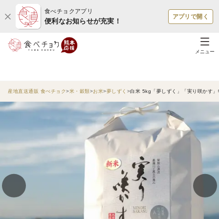
食べチョクアプリ
アプリで開く
便利なお知らせが充実！
メニュー
産地直送通販 食べチョク
米・穀類
お米
夢しずく
白米 5kg「夢しずく」「実り咲かす