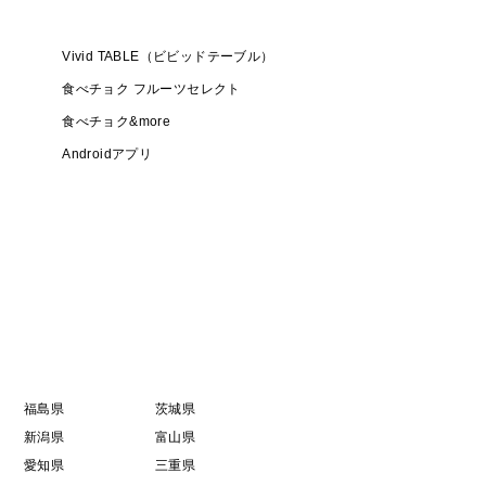
Vivid TABLE（ビビッドテーブル）
食べチョク フルーツセレクト
食べチョク&more
Androidアプリ
福島県
茨城県
新潟県
富山県
愛知県
三重県