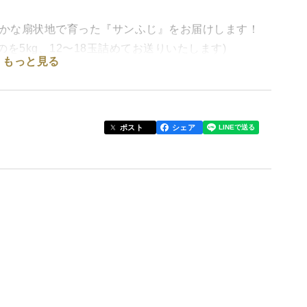
豊かな扇状地で育った『サンふじ』をお届けします！
を5kg、12〜18玉詰めてお送りいたします)
もっと見る
種ですが、寒さを受けた後でないと味が乗りません！
2週間ほどの急激な寒さで、ついに出荷できるようにな
』を是非お試し下さい！
ポスト
シェア
る可能がございますので、その点ご留意下さい。
幸いでございます。