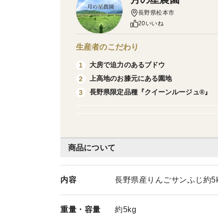
長野県松本市
20いいね
生産者のこだわり
大房で迫力のあるブドウ
1
上高地のお膝元にある園地
2
長野県限定品種『クイーンルージュ®︎』
3
商品について
内容
長野県産りんごサンふじ約5k
重量・
容量
約5kg