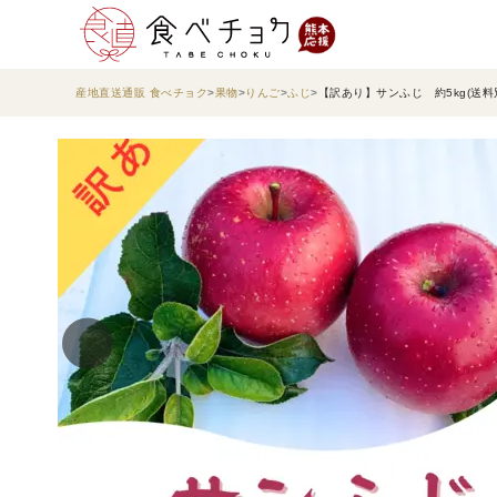
産地直送通販 食べチョク
果物
りんご
ふじ
【訳あり】サンふじ 約5kg(送料