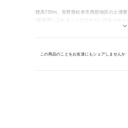
標高750m、長野県松本市西部地区の土壌
(家庭用に入れることのできない訳ありのもの
『サンふじ』はりんごの中でメジャーな品
今年は暖かい日が続いていましたが、この
りました！
酸味と甘味のバランスが絶妙な『サンふじ
この商品のことをお友達にもシェアしませんか
！本商品は【訳あり】でこざいます！
傷や日焼け等が目立ち、傷みの強いもの入
気になる方は『家庭用』をお試し頂けると
【ご注文にあたっての注意事項】