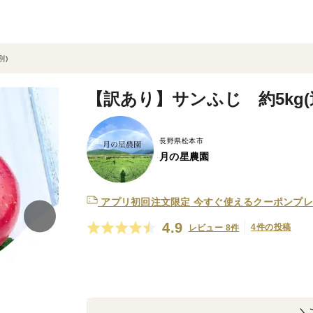
別)
【訳あり】サンふじ 約5kg(
長野県松本市
月の星農園
アプリ初回注文限定
今すぐ使えるクーポンプレ
4.9
4件の投稿
レビュー 8件
＼