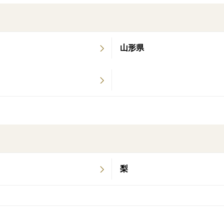
・サンふじ特有の蜜は全ての玉に入ってい
・梱包には細心の注意を払っております。
・常温での配送となります。
山形県
・配送によるトラブル等は保証致しかねま
・選別に時間をかけておりますが、りんご
す。
・傷みのある部分は、その部分をカットし
・遠方よりご注文のお客様は、配送リスク
い。
梨