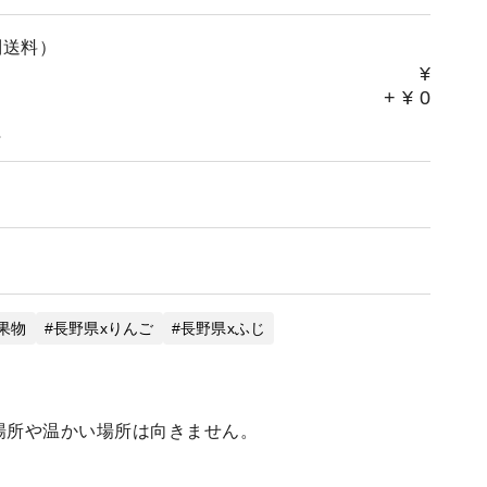
別送料）
¥
+
¥
0
。
果物
長野県xりんご
長野県xふじ
場所や温かい場所は向きません。