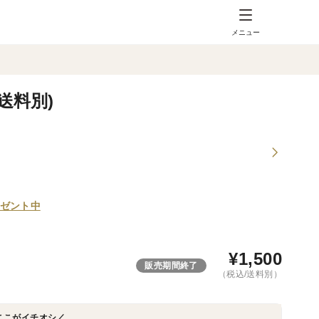
メニュー
送料別)
ゼント中
¥
1,500
販売期間終了
（税込/送料別）
ここがイチオシ／