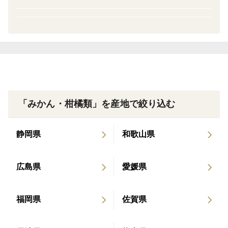
品） ・令和3年度認定みかん ・令和2年度認定みか
ん（最高得点・審査委員奨励品） ・令和元年度認定
【上友生産部のイチオシコメント】
みかん ▼認定みかんジュース ・令和6年度認定みか
上友農園の中でも最も自信をもってお出しするのが、こ
んジュース ・令和5年度認定みかんジュース（審査
の早生みかん。
委員奨励品） ・令和4年度認定みかんジュース（審
一般的な収穫時期よりもひと月ほど遅らせ、一番美味し
査委員奨励品）
いタイミングで収穫しております。
甘味だけでなく、深いコクや凝縮された旨味もぜひご体
「みかん・柑橘類」を産地で絞り込む
感ください。
静岡県
和歌山県
＝＝＝ご注文前にご確認ください！＝＝＝
※お届け時期は12月上旬より順次開始いたします※
広島県
愛媛県
しかし昨今の気候変動により、熟度や色付きの遅れが生
じております。
お届け開始時期に多少の前後がある場合がございます。
福岡県
佐賀県
あらかじめご了承ください。