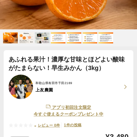
あふれる果汁！濃厚な甘味とほどよい酸味
がたまらない！早生みかん（3kg）
和歌山県有田市千田2189
上友農園
アプリ初回注文限定
今すぐ使えるクーポンプレゼント中
-
1件の投稿
レビュー 0件
¥
3,480