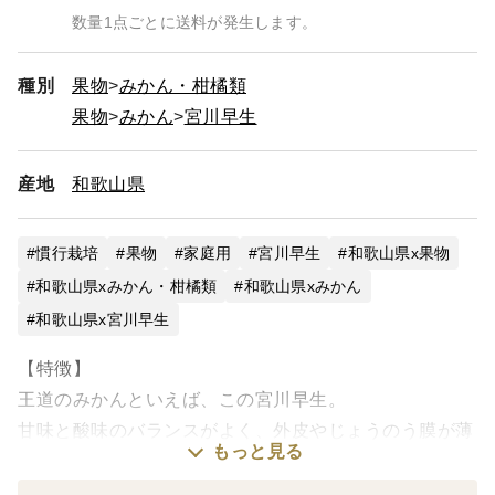
数量1点ごとに送料が発生します。
種別
果物
みかん・柑橘類
果物
みかん
宮川早生
産地
和歌山県
慣行栽培
果物
家庭用
宮川早生
和歌山県x果物
和歌山県xみかん・柑橘類
和歌山県xみかん
和歌山県x宮川早生
【特徴】
王道のみかんといえば、この宮川早生。
甘味と酸味のバランスがよく、外皮やじょうのう膜が薄
もっと見る
いため、食味に優れています。