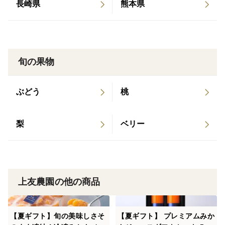
長崎県
熊本県
※商品到着後すぐに商品のご確認をお願いします※
上友農園では人手をかけ、みかんひとつひとつを目視で
チェックしてお客様へお届けしております。品質管理に
万全を期しておりますが、商品到着時に品質劣化や破損
旬の果物
等がございましたら商品到着後2日以内にご連絡くださ
い。状況に応じて対応策を検討させていただきます。
ぶどう
桃
※返品・交換について※
梨
ベリー
お客様都合による返品（イメージと違う、お口に合わな
いなど）は不可となります。また、受け取りに時間を要
した、長期不在により受け取れなかったなど、お客様側
のご事情により生じた商品劣化・破損等については保証
上友農園の他の商品
しかねますので予めご了承ください。
＝＝＝
【夏ギフト】旬の美味しさそ
【夏ギフト】 プレミアムみか