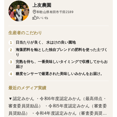
上友農園
【味】
和歌山県有田市千田2189
極上の甘さととろけるような滑らかな食感。
3いいね
いつまでも舌の上に甘味が残り続けるような深い味わい
に仕上げています。
生産者のこだわり
日当たりが良く、 水はけの良い園地
1
【食べやすさ】
海藻肥料を軸とした独自ブレンドの肥料を使った土づく
2
みかんを包むじょうのう膜は薄いため、食べにくさはほ
り
とんどありません。
完熟を待ち、一番美味しいタイミングで収穫してからお
3
外皮も一般的なみかんと変わらず、手で簡単に剥けま
届け
す。
糖度センサーで厳選された美味しいみかんをお届け。
4
【入数】
最近のメディア実績
3kg：約25～35個
▼認定みかん ・令和6年度認定みかん（最高得点・
1～2名で暮らしている方向けです。
審査委員奨励品） ・令和5年度認定みかん（審査委
上友農園のみかんを初めてご購入される方向けのお試し
員奨励品） ・令和4年度認定みかん（審査委員奨励
量としても最適です。