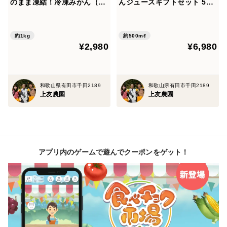
のまま凍結！冷凍みかん（1k
んジュースギフトセット 500
g）
ml×2本
約1kg
約500mℓ
¥2,980
¥6,980
和歌山県有田市千田2189
和歌山県有田市千田2189
上友農園
上友農園
アプリ内のゲームで遊んでクーポンをゲット！