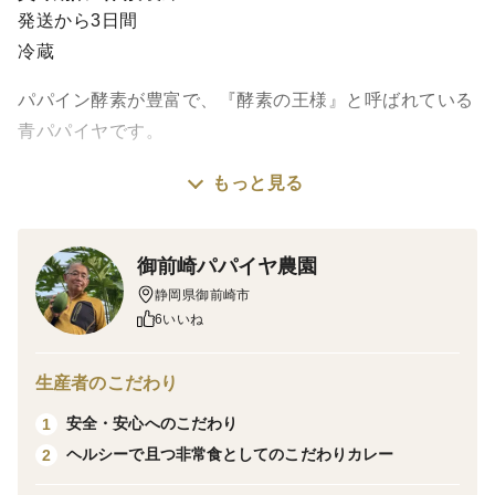
発送から3日間
冷蔵
パパイン酵素が豊富で、『酵素の王様』と呼ばれている
青パパイヤです。
もっと見る
ふだんの食事にパパイヤ料理を一品加えるだけで、健康
的な食卓に。
野菜として、サラダ、スムージー、炒め物、煮物、和え
御前崎パパイヤ農園
物と、幅広くお使いいただけます。
静岡県御前崎市
6いいね
また、日照時間が長い御前崎市で育っているため、こぼ
れるほど酵素がタップリで、ジューシーな果肉が特徴で
生産者のこだわり
す。
安全・安心へのこだわり
1
ヘルシーで且つ非常食としてのこだわりカレー
2
農家のこだわりが詰まった新鮮な青パパイヤで、もっと