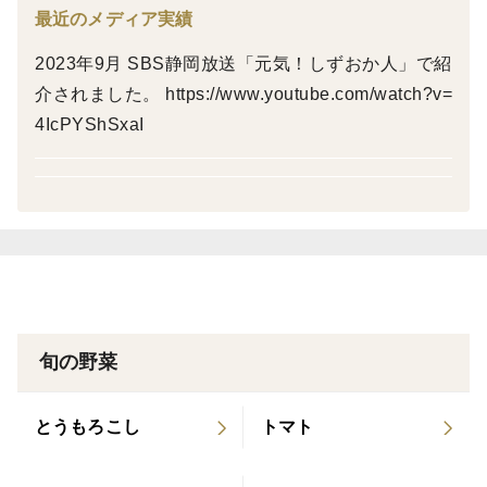
健康に！
最近のメディア実績
2023年9月 SBS静岡放送「元気！しずおか人」で紹
☆☆☆☆☆☆
介されました。 https://www.youtube.com/watch?v=
4IcPYShSxaI
パパイヤの使い方がわかるパンフレットも同封します。
初めての方でもOKです！
☆☆☆☆☆☆
【容量はどのくらい？】
２kg（大きさにもよりますが、３個〜５個程度）
旬の野菜
※よく噛んでお召し上がりください。
※保存方法には注意してください。
とうもろこし
トマト
味