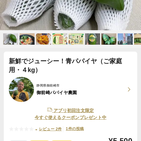
新鮮でジューシー！青パパイヤ（ご家庭
用・４kg）
静岡県御前崎市
御前崎パパイヤ農園
アプリ初回注文限定
今すぐ使えるクーポンプレゼント中
-
1件の投稿
レビュー 2件
¥
5,500