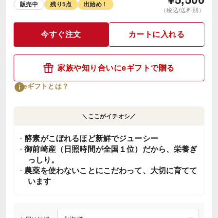
販売中
残り5点
出始め！
（税込/送料別）
今すぐ注文
カートに入れる
家族や知り合いにeギフトで贈る
eギフトとは？
＼ここがイチオシ／
酵素がこぼれるほど新鮮でジューシー
御前崎産（日照時間が全国１位）だから、栄養ぎ
っしり。
農薬を使わないことにこだわって、大切に育てて
います