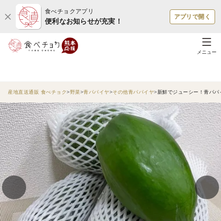
食べチョクアプリ
アプリで開く
便利なお知らせが充実！
メニュー
産地直送通販 食べチョク
野菜
青パパイヤ
その他青パパイヤ
新鮮でジューシー！青パパ