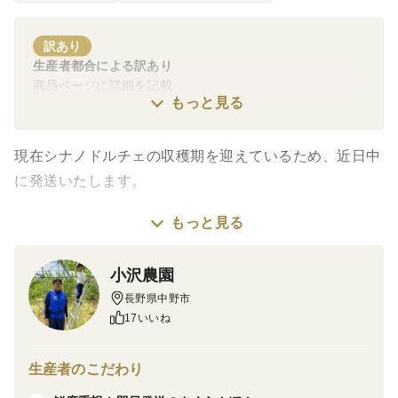
訳あり
生産者都合による訳あり
商品ページに詳細を記載
もっと見る
現在シナノドルチェの収穫期を迎えているため、近日中
に発送いたします。
もっと見る
小沢農園の「シナノドルチェ」です！
流通量が少なく、希少なりんごです。旬が短い品種です
小沢農園
ので、お試しにいかがでしょうか🍎
長野県中野市
今年は猛暑と雨不足のため、色づきが薄いものが多く、
17いいね
本商品はそのようなりんご中心になります。
生産者のこだわり
樹木の本数が少ないため、数量限定で販売します。