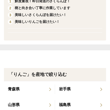
鮮度重視！即日発送のさくらんぼ！
1
収穫量が万が一足りない場合は、当園で栽培しているり
樹と向き合い丁寧に作業しています
2
んご、桃を詰合せますので、ご理解くださいますようお
美味しいさくらんぼを届けたい！
3
願いします。
美味しいりんごを届けたい！
4
こちらは【家庭用】の商品です。
訳あり商品のためご自宅用としてご購入下さいませ。
✨家庭用とは⁉️✨
大きさが大小様々、色むらや色が薄いもの、形がいび
つ、りんごの表面にサビ（※1）、枝擦れ、日焼け、腐
敗しないキズやツル割れ（※2）があるものなどが含ま
「りんご」を産地で絞り込む
れます。
味は通常品とは大きくは変わらないと思います。
青森県
岩手県
※1 サビとはりんごの果皮がザラザラしている状態で
す。
山形県
福島県
これは果皮のみで中の果肉・味には、ほとんど影響があ