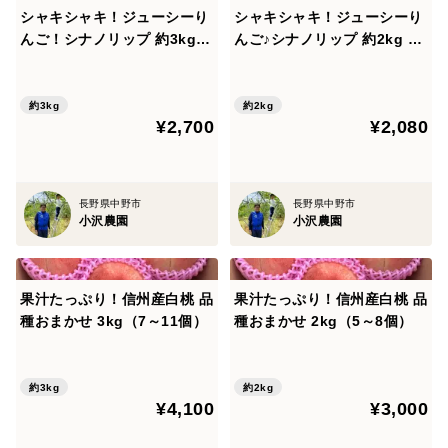
◆容量、数量の目安
シャキシャキ！ジューシーり
シャキシャキ！ジューシーり
約2kg：7～11個入り
んご！シナノリップ 約3kg
んご♪シナノリップ 約2kg 信
信州りんご
州りんご
フルーツキャップや新聞紙などの緩衝材、りんご専用の
パックを使用します。
約3kg
約2kg
2kg規格の箱に詰めて送ります。内容量が2kgであると
¥2,700
¥2,080
いうことではございません。
※りんごの大きさにより個数が異なります。容量、個数
は目安ですので、容量、個数を保証するものではござい
長野県中野市
長野県中野市
小沢農園
小沢農園
ません。
🍎美味しいりんごの秘訣🍎
果汁たっぷり！信州産白桃 品
果汁たっぷり！信州産白桃 品
りんごにとって葉っぱはとても大切です。
種おまかせ 3kg（7～11個）
種おまかせ 2kg（5～8個）
しかし、りんごは陽の光を浴びることで糖度が上がりま
すので、
約3kg
約2kg
りんご全体に陽の光が当たるような樹作りとしての剪定
¥4,100
¥3,000
作業や玉回しや誘引をしています。