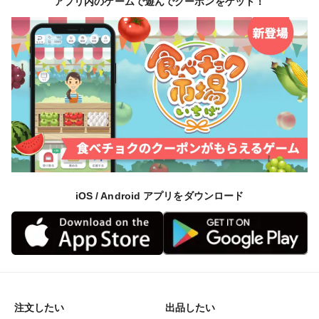
アプリ内のゲームで遊んでクーポンをゲット！
配送は数日かかることもあるため、鮮度が落ちてしまう
ことをご理解くださいますようお願いします。
※お客様の都合により商品を受け取れなかった場合、ま
たは受け取りまでに期間がかかった場合は、生鮮品につ
き「返品・再配送」は致しかねます。
※配送時の揺れや傾きにより若干の傷が生じる場合がご
ざいます。
iOS / Android アプリをダウンロード
▼商品が届いたら
商品をお受取いただきましたら、すぐに商品の状態をご
確認ください。
万が一、不具合があった場合は、当日か翌日にはご連絡
ください。
お時間が過ぎてからの対応は致しかねます。
注文したい
出品したい