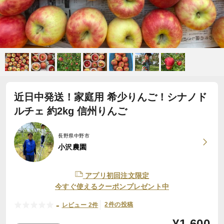
近日中発送！家庭用 希少りんご！シナノド
ルチェ 約2kg 信州りんご
長野県中野市
小沢農園
アプリ初回注文限定
今すぐ使えるクーポンプレゼント中
-
2件の投稿
レビュー 2件
¥
1,600