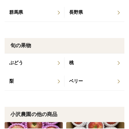
りません。
※2 ツル割れとは、成長時の雨の影響により、りんごの
群馬県
長野県
果肉の成長が早すぎて、果皮がその成長に追いつかない
ことで、軸の根本が割れてしまいます。
ツル割れりんごは、果実がしっかりと熟した証拠です。
りんご自身からエチレンガスも出てさらに追熟します。
旬の果物
🍎シナノドルチェ🍎
ぶどう
桃
甘味と共に酸味もあり、とてもりんごらしい甘酸っぱさ
と、パリッとした食感が楽しめる果汁あふれるりんごで
梨
ベリー
す。
また、香りが良いのも特徴です✨
表面はロウ質によりしっとりとした手触りです。
りんご３兄弟（秋映、シナノスイート、シナノゴール
小沢農園の他の商品
ド）の少し前に収穫できる品種です。