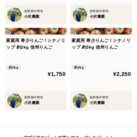
また、小沢農園では、葉摘み作業としての葉っぱを取る
量をなるべく少なくするよう心掛けています。
長野県中野市
長野県中野市
小沢農園
小沢農園
そのため、りんごに葉かげなどの色むらあることがござ
いますので、ご理解くださいますようお願いします。
家庭用 希少りんご！シナノリ
家庭用 希少りんご！シナノリ
▼注文に際しての注意点（配送方法や納期指定など）
ップ 約2kg 信州りんご
ップ 約3kg 信州りんご
※収穫日の予想が大変難しいため、日付指定はお受け出
来ません。
約2kg
約3kg
また収穫量は日によって異なるため毎日一定ではないた
¥1,750
¥2,250
め、いつ発送されるのかといった出荷日に関するお問合
せにはお答えできかねます。
長期ご不在や、ご不在の曜日がある場合は事前にご連絡
長野県中野市
長野県中野市
小沢農園
小沢農園
をお願い致します。出来る限り配送日の対応をさせて頂
きます。
※北海道、九州地方への発送は2日、沖縄県や離島への