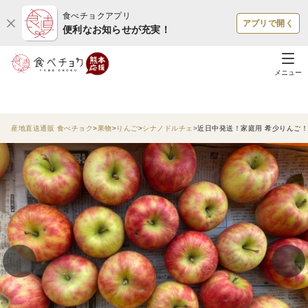
食べチョクアプリ
アプリで開く
便利なお知らせが充実！
メニュー
産地直送通販 食べチョク
果物
りんご
シナノドルチェ
近日中発送！家庭用 希少りんご！