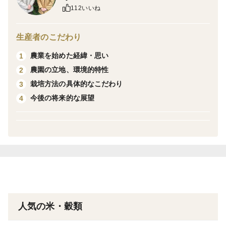
おだ掛けにして、風と日光で乾燥し2週間、自然に仕上
112いいね
げます。
生産者のこだわり
ビニールハウスでの苗つくりはしていません。
農業を始めた経緯・思い
1
農園の立地、環境的特性
2
水のいれない田んぼで、苗を育てます。
栽培方法の具体的なこだわり
3
苗と苗の間隔をあけて植え付け、稲がのびのびと育てる
今後の将来的な展望
4
ようにします。
ねばり過ぎない、Ｓ30年代の品種、農林22号、ハツシ
モを採用しています。
それとイセヒカリを育てています。
どれも肥料に頼らずにたくましく育ちます。
人気の米・穀類
コシヒカリの血を引くお米にはない深い味があります。