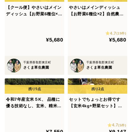
【クール便】やさいはメイン
やさいはメインディッシュ
ディッシュ【お野菜6種位×
【お野菜6種位×2】自然農の
2】自然農の畑から、肥料農
畑から、肥料農薬不使用、固
薬不使用、固定種
定種
4.7
(19件)
¥5,680
¥5,680
千葉県香取郡東庄町
千葉県香取郡東庄町
さくま草生農園
さくま草生農園
令和7年産玄米５K、 品種に
セットでちょっとお得です
優る技術なし、玄米、精米も
【玄米4kg+野菜セット】昭
対応（肥料農薬不使用、自家
和のリバイバル品種 品種に
採種、おだ掛け） 晩生種の
優る技術なし
4.7
あじわい、
(5件)
¥7,550
¥9,147