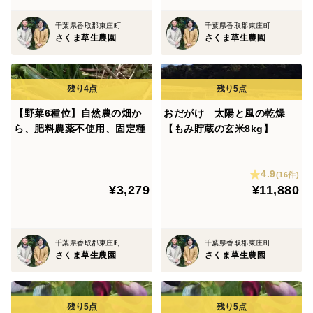
千葉県香取郡東庄町
千葉県香取郡東庄町
さくま草生農園
さくま草生農園
【野菜6種位】自然農の畑か
おだがけ 太陽と風の乾燥
ら、肥料農薬不使用、固定種
【もみ貯蔵の玄米8kg】
4.9
(16件)
¥3,279
¥11,880
千葉県香取郡東庄町
千葉県香取郡東庄町
さくま草生農園
さくま草生農園