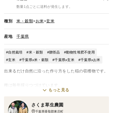
数量1点ごとに送料が発生します。
種別
米・穀類
お米
玄米
産地
千葉県
自然栽培
米・穀類
贈答品
動物性堆肥不使用
玄米
千葉県x米・穀類
千葉県x玄米
千葉県xお米
出来るだけ自然に沿った作り方をした稲の収穫物です。
種は毎年採りつづけています。
もっと見る
農薬は25年以上使っていません。
肥料も12年以上使っていません。
さくま草生農園
千葉県香取郡東庄町