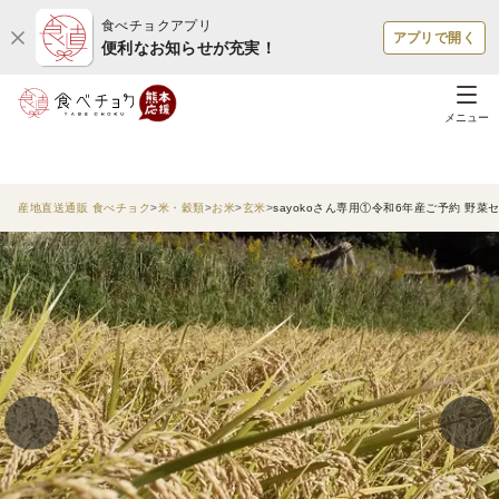
食べチョクアプリ
アプリで開く
便利なお知らせが充実！
メニュー
産地直送通販 食べチョク
米・穀類
お米
玄米
sayokoさん専用①令和6年産ご予約 