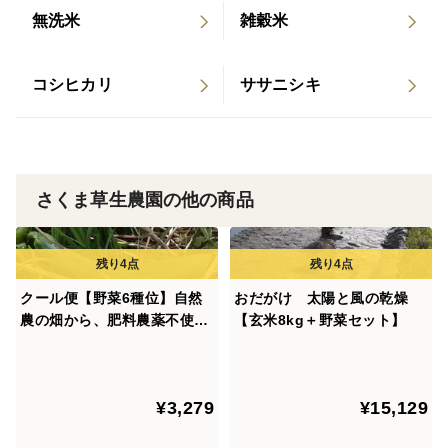
無洗米
雑穀米
籾の状態で保存しています。
コシヒカリ
ササニシキ
さくま草生農園の他の商品
クール便【野菜6種位】自然
おだがけ 太陽と風の乾燥
農の畑から、肥料農薬不使
【玄米8kg＋野菜セット】
用、固定種
¥3,279
¥15,129