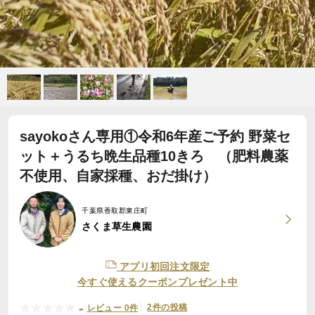
sayokoさん専用①令和6年産ご予約 野菜セ
ット＋うるち晩生品種10きろ （肥料農薬
不使用、自家採種、おだ掛け）
千葉県香取郡東庄町
さくま草生農園
アプリ初回注文限定
今すぐ使えるクーポンプレゼント中
-
2件の投稿
レビュー 0件