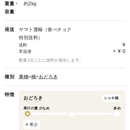
重量・
約2kg
容量
発送
ヤマト運輸（食べチョク
特別送料）
¥
送料
+
¥
0
常温便
数量1点ごとに送料が発生します。
種別
果物
桃
おどろき
特徴
おどろき
シャキ桃
果汁の量 少なめ
多め
# 希少