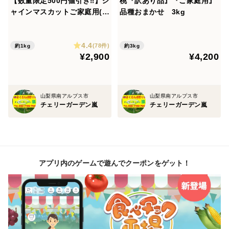
【数量限定500円値引き‼️】シ
桃『訳あり品』『ご家庭用』
ャインマスカットご家庭用(訳
品種おまかせ 3kg
※日付指定はお受けできませんが、長期不在等でお受け
あり品) 3400円→2900円 1
取りが難しい日がある場合は事前にご連絡ください。
kg〜1.2kg(3〜5房)
4.4
(78件)
約1kg
約3kg
¥2,900
¥4,200
賞味期限/保存方法
日持ちはしますが、柔らかくなる事はない為到着後1週
間を目安にお召し上がり下さい。常温保存がオススメで
山梨県南アルプス市
山梨県南アルプス市
す。風通しの良い日陰や冷暗所にて保存するようにお願
チェリーガーデン嵐
チェリーガーデン嵐
いします。
おすすめの召し上がり方
到着後すぐにお召し上がり頂けますが、食べる1時間前
アプリ内のゲームで遊んでクーポンをゲット！
に冷蔵庫に入れてから食べると美味しくお召し上がり頂
けます。