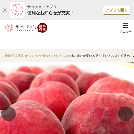
食べチョクアプリ
アプリで開く
便利なお知らせが充実！
メニュー
産地直送通販 食べチョク
果物
桃
おどろき
桃の概念が変わる硬さ【おどろき】超硬め 2