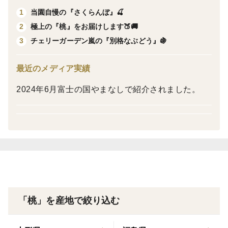
当園自慢の『さくらんぼ』🍒
1
極上の『桃』をお届けします🍑🚚
2
チェリーガーデン嵐の『別格なぶどう』🍇
3
［商品内容］
2kg箱の商品の場合、5～8個
最近のメディア実績
3kg箱の商品の場合、9〜11個
桃の大きさ、グラム数により個数が多少前後する場合も
2024年6月富士の国やまなしで紹介されました。
ございます。ご理解の程よろしくお願い致します。
『おどろき』は肉質がかなり硬めになります。
噛んだ瞬間、桃を食べていると思えないぐらいのゴリゴ
リ感に『おどろき』ます‼️
硬い桃が大好きな方は大変ご満足頂けると思います！
⚠️注意事項⚠️
この品種は追熟しても柔らかくなることはありません。
「桃」を産地で絞り込む
硬い桃が苦手な方はご購入をお控え下さい。
硬すぎるなどのクレームは受付しておりませんのでご理