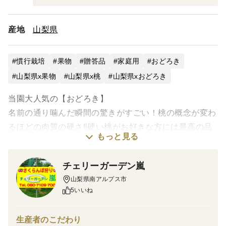
産地
山梨県
慣行栽培
果物
贈答品
家庭用
おどろき
山梨県x果物
山梨県x桃
山梨県xおどろき
当園大人気の【おどろき】
名前の通り噛んだ瞬間の驚きがすごい！桃の概念が変わ
るほどの肉質の硬さ‼️硬い桃がお好きな方には最高の品
もっと見る
種‼️
想像の上をいく硬さ‼️
チェリーガーデン嵐
数量限定になりますので、お早めにご注文下さい。
山梨県南アルプス市
5いいね
再販をする場合もございますので、ご希望の方はハート
ボタン（お気に入りに追加）を押して再販希望をお知ら
生産者のこだわり
せください。