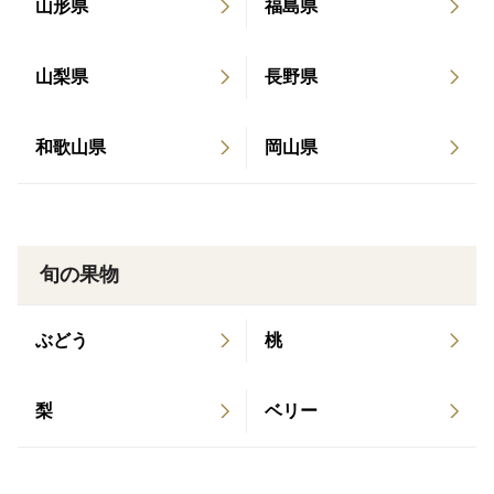
山形県
福島県
解の上ご購入お願い致します。
山梨県
長野県
［発送状態］
常温での発送となります。
和歌山県
岡山県
［発送時期］
7月下旬頃予定
収穫時期にになりましたらご注文頂いた順番でお送り致
旬の果物
します。天候や収穫状況によって多少前後する場合がご
ざいますのでご了承ください。
発送した当日にご連絡させて頂きます。
ぶどう
桃
※発送開始予定日はあくまでも目安になります。
梨
ベリー
［日付指定］
収穫でき次第の発送になりますので、日付指定は出来か
ねますのでご了承ください。時間指定のみとさせて頂き