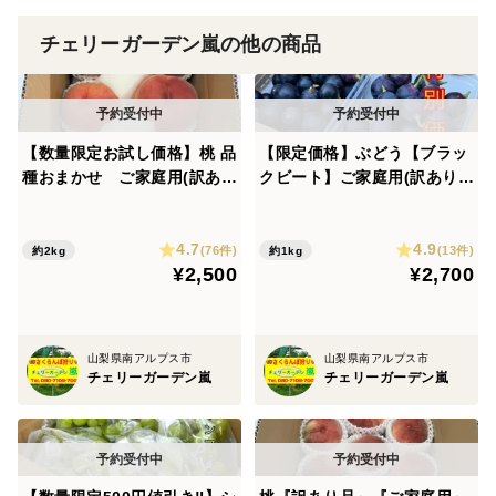
ます。
チェリーガーデン嵐の他の商品
［配送地域］
全国発送しております！（一部離島を除き）
【数量限定お試し価格】桃 品
【限定価格】ぶどう【ブラッ
※一部離島の方のご注文はキャンセルさせて頂きます。
種おまかせ ご家庭用(訳あり
クビート】ご家庭用(訳あり
品) 2kg
品)粒売りパック詰め1kg 山
⚠️商品の特性上、農園で急激な天候悪化・その他予期せ
梨県産 種なし
ぬ事情が発生した場合はキャンセルとさせていただきま
4.7
4.9
(76件)
(13件)
約2kg
約1kg
¥2,500
¥2,700
す（返金対応）
※梱包には細心の注意を払っていますが、傷みなどが発
生する場合がございますのでご理解くださいますようお
山梨県南アルプス市
山梨県南アルプス市
願い申し上げます。
チェリーガーデン嵐
チェリーガーデン嵐
※到着時に何か不都合などあった場合にはご連絡くださ
い
（到着後に発生した傷みになど関しては対応できませ
ん）