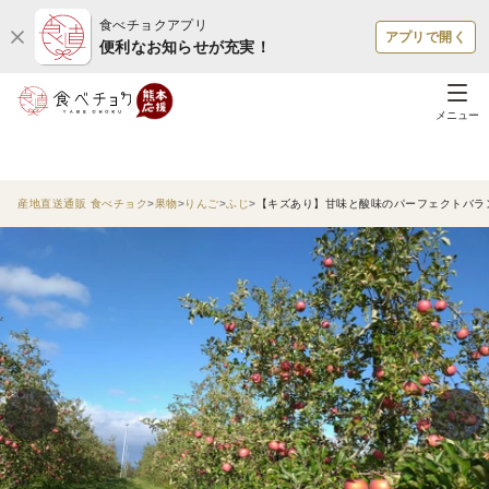
食べチョクアプリ
アプリで開く
便利なお知らせが充実！
メニュー
産地直送通販 食べチョク
果物
りんご
ふじ
【キズあり】甘味と酸味のパーフェクトバランス 