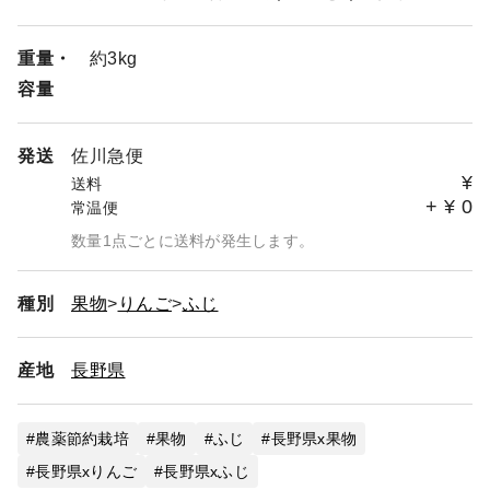
重量・
約3kg
容量
発送
佐川急便
¥
送料
+
¥
0
常温便
数量1点ごとに送料が発生します。
種別
果物
りんご
ふじ
産地
長野県
農薬節約栽培
果物
ふじ
長野県x果物
長野県xりんご
長野県xふじ