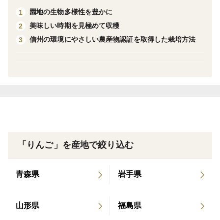
園地の生物多様性を豊かに
1
果肉が黄色く透き通っている部分を蜜と呼んでいます。
美味しい時期を見極めて収穫
2
名前と見た目は甘そうですが、あまり甘くありません。
信州の環境にやさしい農産物認証を取得した栽培方法
3
蜜入りが良いと香りが良くなります。また、蜜は保存中
に徐々に消えていきます。当園は光センサー等は使用し
ていませんので蜜入りの保証はできませんが、蜜が入っ
ていても入っていなくても美味しそうなものを選果して
います。
＜商品の内容について＞
この商品の規格はキズの程度が大きいものになります。
「りんご」を産地で絞り込む
りんごの外観は良くないものが多く、色ムラ、サビ、変
形などがあります。日持ちが多少悪くなるようなキズも
青森県
岩手県
あります。ただ味に関しては間違いがないと判断したも
のを選んでいます。傷みが進まないうちにお早目に召し
山形県
福島県
上がっていただければと思います。