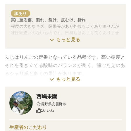
訳あり
実に至る傷、割れ、裂け、皮むけ、折れ
程度の大きなキズ、裂果等があり外観もよくありませんが
味は間違いのないものです。日持ちはあまり良くありませ
んので、お早めにお召し上がりください。
もっと見る
ふじはりんごの定番となっている品種です。高い糖度と
それを引き立てる酸味のバランスが良く、歯ごたえのあ
るシャリ感と多くの果汁があります。
もっと見る
収穫が近づき寒気にあたると蜜が入ります。蜜がしっか
り入ると香りが良くなるので、なるべく蜜入りを待って
西嶋果園
から収穫します。
長野県安曇野市
貯蔵性にも優れ、保湿をして冷蔵すれば長く鮮度が保て
1いいね
ます。
生産者のこだわり
☆りんごの蜜について