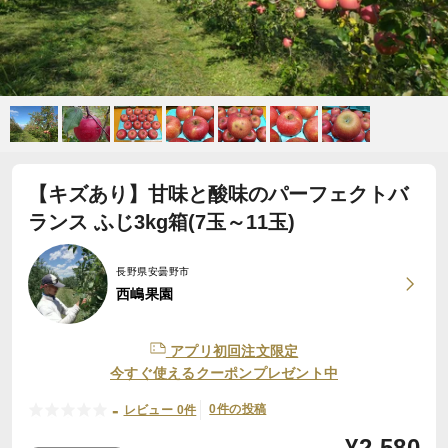
【キズあり】甘味と酸味のパーフェクトバ
ランス ふじ3kg箱(7玉～11玉)
長野県安曇野市
西嶋果園
アプリ初回注文限定
今すぐ使えるクーポンプレゼント中
-
0件の投稿
レビュー 0件
¥
2,580