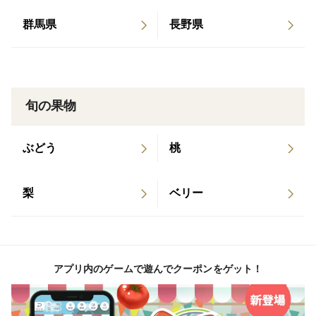
荷姿はりんご用ダンボール箱に1段詰めたものです。り
群馬県
長野県
んごの大きさは揃っており、玉数は大きさに応じて変わ
ります。玉数の指定は原則承ってないのですが、どうし
てもという場合はご相談ください。
品種や玉数によって１段詰めた時の重さも若干変わりま
旬の果物
すので、”3kg箱”という表現になっています。
ぶどう
桃
信州の環境にやさしい農産物認証（※）を取得していま
す。今年度の削減率は化学肥料については90％、化学合
梨
ベリー
成農薬については50％です。
園内の虫たちをなるべく排除せずに栽培していますの
で、りんごのくぼみや芯の中に小さいカイガラムシやト
ビムシが入り込んでる場合があります。人に害のない虫
アプリ内のゲームで遊んでクーポンをゲット！
たちですので、お許しください。
※信州の環境にやさしい農産物認証とは、地域の一般的