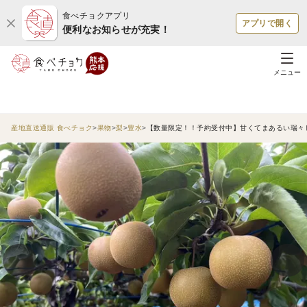
食べチョクアプリ
アプリで開く
便利なお知らせが充実！
メニュー
産地直送通販 食べチョク
果物
梨
豊水
【数量限定！！予約受付中】甘くてまあるい瑞々し