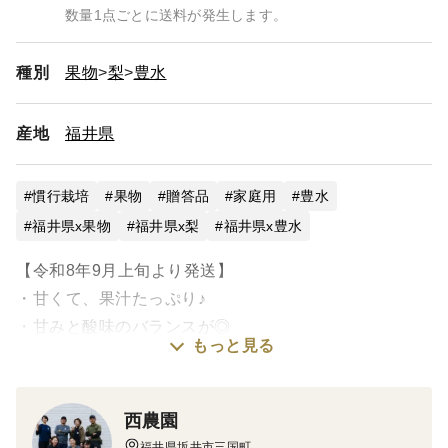
数量1点ごとに送料が発生します。
種別
果物
梨
豊水
産地
福井県
慣行栽培
果物
贈答品
家庭用
豊水
福井県x果物
福井県x梨
福井県x豊水
【令和8年9月上旬より発送】
・甘くて、果汁たっぷり♪
・甘みと酸味のバランスが◎
もっと見る
・贈答品としてお届け出来ます！
西農園
福井県坂井市三国町