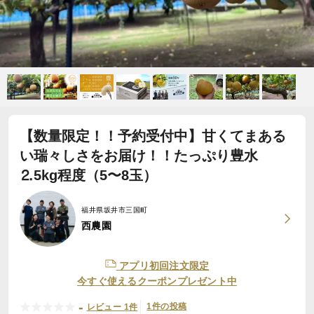
【数量限定！！予約受付中】甘くてまある
い瑞々しさをお届け！！たっぷり豊水
⒉5kg程度（5〜8玉）
福井県坂井市三国町
西農園
アプリ初回注文限定
今すぐ使えるクーポンプレゼント中
-
1件の投稿
レビュー 1件