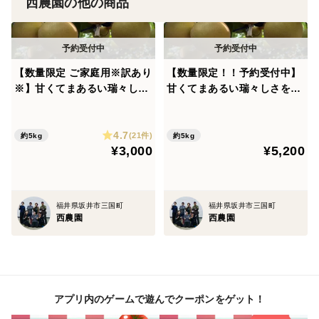
西農園の他の商品
【数量限定 ご家庭用※訳あり
【数量限定！！予約受付中】
※】甘くてまあるい瑞々しさ
甘くてまあるい瑞々しさをお
をお届け！！たっぷり豊水５
届け！！たっぷり豊水５kg程
kg程度（10〜16玉）
度（10〜16玉）
4.7
(21件)
約5kg
約5kg
¥3,000
¥5,200
福井県坂井市三国町
福井県坂井市三国町
西農園
西農園
アプリ内のゲームで遊んでクーポンをゲット！