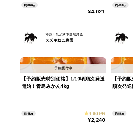
約800g
約400g
¥4,021
神奈川県足柄下郡湯河原
スズキねこ農園
【予約販売特別価格】1/10頃順次発送
【予約販
開始！青島みかん4kg
順次発送
4.6
(29件)
約4kg
約8kg
¥2,240