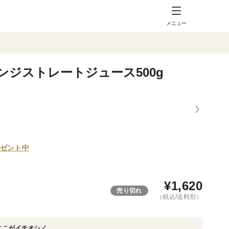
メニュー
ジストレートジュース500g
ゼント中
¥
1,620
売り切れ
（税込/送料別）
ここがイチオシ／