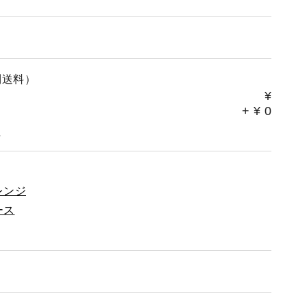
別送料）
¥
+
¥
0
。
レンジ
ース