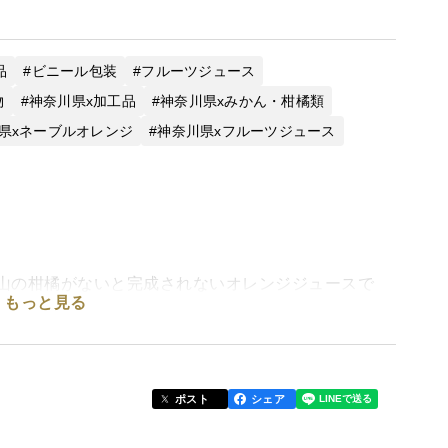
品
ビニール包装
フルーツジュース
物
神奈川県x加工品
神奈川県xみかん・柑橘類
県xネーブルオレンジ
神奈川県xフルーツジュース
沢山の柑橘がないと完成されないオレンジジュースで
もっと見る
リッとしたさっぱりの味わいです。癖になるオレンジ
います。
ポスト
シェア
みください。