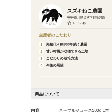
スズキねこ農園
神奈川県足柄下郡湯河原
149いいね
生産者のこだわり
先祖代々約800年続く農業
1
甘い柑橘が収穫できる土地
2
こだわりの栽培方法
3
今後の展望
4
商品について
内容
ネーブルジュース500g 1本