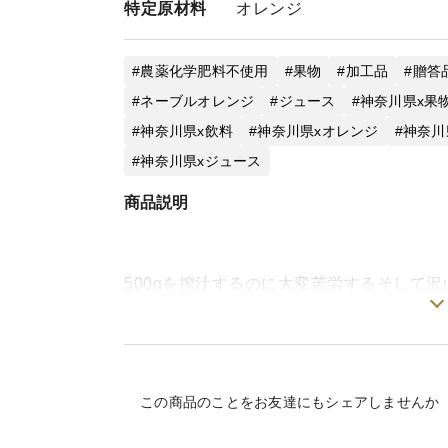
特定
原材料
オレンジ
農薬化学肥料不使用
果物
加工品
贈答
ネーブルオレンジ
ジュース
神奈川県x果
神奈川県x飲料
神奈川県xオレンジ
神奈川
神奈川県xジュース
商品説明
500gを搾汁するのに大変苦労するそして
す。
味わいは若干のほろ苦さも感じる酸味がキ
ジュースです。
フレッシュなストレートジュースになって
この商品のことをお友達にもシェアしませんか
開封後は冷蔵庫保存してなるべく早くお飲