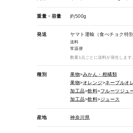
重量・
容量
約500g
発送
ヤマト運輸（食べチョク特
送料
常温便
数量1点ごとに送料が発生します
種別
果物
みかん・柑橘類
果物
オレンジ
ネーブルオ
加工品
飲料
フルーツジュ
加工品
飲料
ジュース
産地
神奈川県