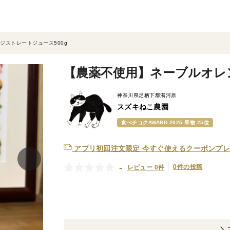
ジストレートジュース500g
【農薬不使用】ネーブルオレン
神奈川県足柄下郡湯河原
スズキねこ農園
食べチョクAWARD 2025 果物 25位
アプリ初回注文限定
今すぐ使えるクーポンプレ
-
0件の投稿
レビュー 0件
＼