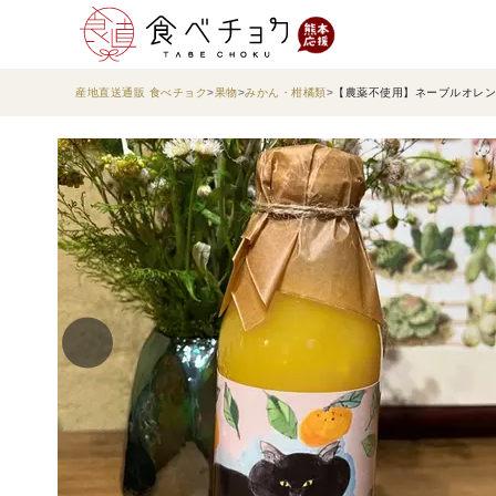
産地直送通販 食べチョク
果物
みかん・柑橘類
【農薬不使用】ネーブルオレン