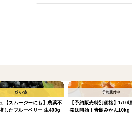
【原材料】
ネーブルオレンジ
【内容量】
500g
【賞味期限】
2026／04/11
ュ【スムージーにも】農薬不
【予約販売特別価格】1/10
培したブルーベリー 生400g
発送開始！青島みかん10kg