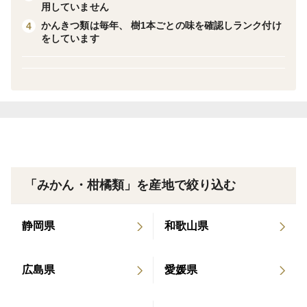
用していません
ぜひ一度ご賞味いただき、冬の蜜柑もお楽しみいただけ
かんきつ類は毎年、 樹1本ごとの味を確認しランク付け
4
れば幸いです!
をしています
「みかんの季節でなくとも私たちのみかんを楽しんでほ
しい」
そんな想いから生まれたのがこの’’恋コク蜜柑ジュー
ス’’です。
いまでは
「夏には必ず飲みたくなるジュースになりました!」
「みかん・柑橘類」を産地で絞り込む
と皆様に言っていただけるジュースになりました。
生産者としてはとても嬉しいです。
静岡県
和歌山県
南国の太陽をいっぱい浴びた’’恋い告みかん’’のジュース
広島県
愛媛県
は、
大切に手で剥いて絞った、とっても手間暇をかけた