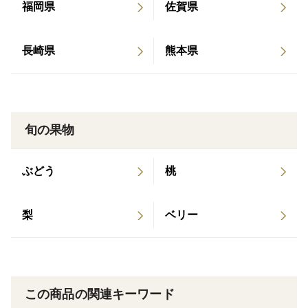
福岡県
佐賀県
ジュースです。
健康な樹の生命力に溢れた元気な蜜柑ジュースは他では
長崎県
熊本県
ない味わいと甘さです。
お子様や、大切な方と一緒に飲んでいただけた笑顔が
ファーム全員の喜びです!!
旬の果物
濃厚でトロッとしたみかんジュースをお楽しみ下さい！
ぶどう
桃
＊ジュースに使用しているみかんは全て当園で収穫した
もの。
梨
ベリー
農薬は一般的な栽培より約60％削減（最終散布から収穫
まで約120日間をとっています）、防腐剤・ワックス不
使用、化学肥料不使用なので安心して飲んでいただけま
す。
この商品の関連キーワード