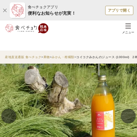
食べチョクアプリ
アプリで開く
便利なお知らせが充実！
メニュー
産地直送通販 食べチョク
果物
みかん・柑橘類
コイコクみかんのジュース (1000ml) 2