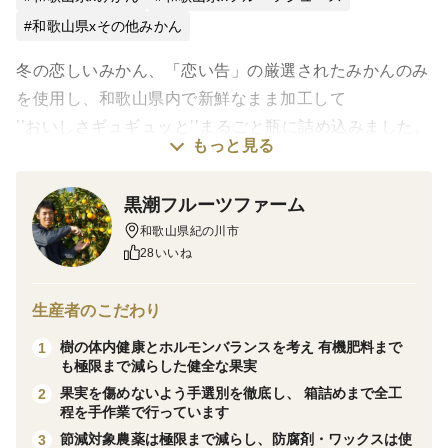
和歌山県xその他みかん
冬の恋しいみかん、「恋い告」の厳選されたみかんのみ
を使用し、和歌山県内で新鮮なまま加工して
’’おいしさギュギュッと’’まるごと瓶に詰め込みました。
もっと見る
みかんそのまんまよりさらに濃いトロッとした新鮮な味
わいは黒潮フルーツファームのジュースでしか味わえま
黒潮フルーツファーム
せん!
和歌山県紀の川市
28いいね
赤ちゃんに触れるように大切に手で扱う当ファームのみ
かんの中でも、すべての木で味見をし、濃く美味しい味
生産者のこだわり
のみかんだけを使用しています。
樹の体内健康とホルモンバランスを考え 有機肥料まで
1
濃厚な味わいが忘れられない恋するみかんジュースで
も極限まで減らした健全な果実
す。
果実を傷めないよう手選別を徹底し、 箱詰めまで全工
2
程を手作業で行っています
大切な方へのギフトや、ご自身・お子様へのご褒美に、
節減対象農薬は極限まで減らし、防腐剤・ワックスは使
3