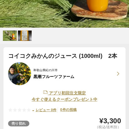
コイコクみかんのジュース (1000ml) 2本
和歌山県紀の川市
黒潮フルーツファーム
アプリ初回注文限定
今すぐ使えるクーポンプレゼント中
-
0件の投稿
レビュー 0件
¥
3,300
売り切れ
（税込/送料別）