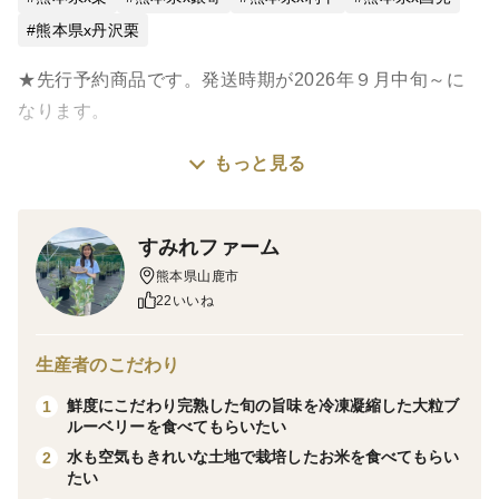
熊本県x丹沢栗
★先行予約商品です。発送時期が2026年９月中旬～に
なります。
もっと見る
＜味覚＞
甘みが強く、濃厚な味わい
すみれファーム
＜栽培・生産のこだわり＞
熊本県山鹿市
完全農薬未使用・肥料も一切使用しておりません。大自
22いいね
然の大地からの栄養のみで栽培しております。
生産者のこだわり
＜産地の特徴＞
鮮度にこだわり完熟した旬の旨味を冷凍凝縮した大粒ブ
1
熊本県山鹿市、西日本一の和栗の産地で栽培しておりま
ルーベリーを食べてもらいたい
す。九州山脈のすそ野で中山間地帯の寒暖差のある環境
水も空気もきれいな土地で栽培したお米を食べてもらい
2
たい
と和栗の生育に適した大地で育てております。