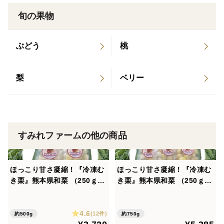
旬の果物
ぶどう
桃
梨
ベリー
すみれファームの他の商品
ほっこり甘さ凝縮！『冷凍む
ほっこり甘さ凝縮！『冷凍む
き栗』熊本県和栗 （250ｇ×2
き栗』熊本県和栗 （250ｇ×3
パック）５００ｇ箱入り
パック）７５０ｇ箱入り
4.6
(12件)
約500g
約750g