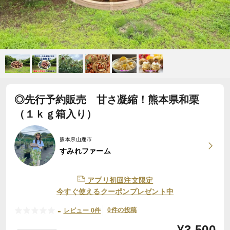
◎先行予約販売 甘さ凝縮！熊本県和栗
（１ｋｇ箱入り）
熊本県山鹿市
すみれファーム
アプリ初回注文限定
今すぐ使えるクーポンプレゼント中
-
0件の投稿
レビュー 0件
¥
3,500