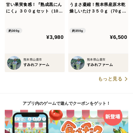
甘い果実食感！『熟成黒にん
うまさ凝縮！熊本県産原木乾
にく』３００ｇセット（100
燥しいたけ３５０ｇ（70ｇ×
ｇ×3ｐ）
５袋）
約300g
約350g
¥3,980
¥6,500
熊本県山鹿市
熊本県山鹿市
すみれファーム
すみれファーム
もっと見る
アプリ内のゲームで遊んでクーポンをゲット！