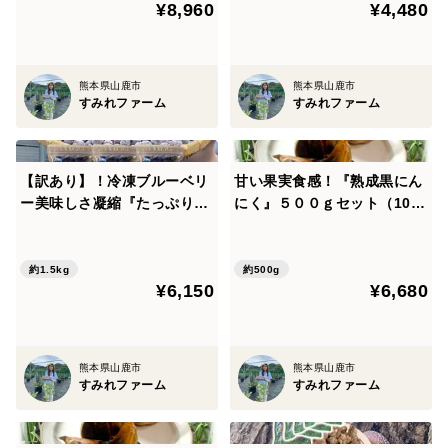
¥8,960
¥4,480
熊本県山鹿市
熊本県山鹿市
すみれファーム
すみれファーム
【訳あり】！冷凍ブルーベリ
甘い果実食感！『熟成黒にん
ー美味しさ凝縮『たっぷり詰
にく』５００ｇセット（100
め』1.5ｋｇ（500ｇ×3袋）
ｇ×5ｐ）
★そのまま生食用
約1.5kg
約500g
¥6,150
¥6,680
熊本県山鹿市
熊本県山鹿市
すみれファーム
すみれファーム