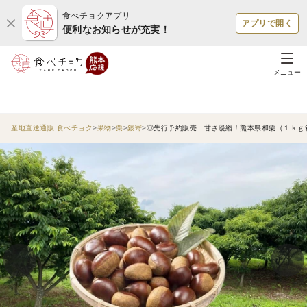
食べチョクアプリ
アプリで開く
便利なお知らせが充実！
メニュー
産地直送通販 食べチョク
果物
栗
銀寄
◎先行予約販売 甘さ凝縮！熊本県和栗（１ｋｇ