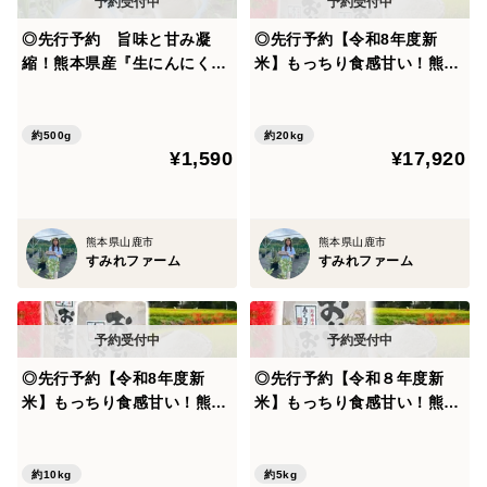
◎先行予約 旨味と甘み凝
◎先行予約【令和8年度新
縮！熊本県産『生にんにく』
米】もっちり食感甘い！熊本
【訳あり】ご家庭用５００ｇ/
県産お米（森のくまさん）２
袋
０ｋｇ（５㎏×４袋）
約500g
約20kg
¥1,590
¥17,920
熊本県山鹿市
熊本県山鹿市
すみれファーム
すみれファーム
◎先行予約【令和8年度新
◎先行予約【令和８年度新
米】もっちり食感甘い！熊本
米】もっちり食感甘い！熊本
県産お米（森のくまさん）１
県産お米（森のくまさん）５
０ｋｇ（５㎏×２袋）
ｋｇ/袋
約10kg
約5kg