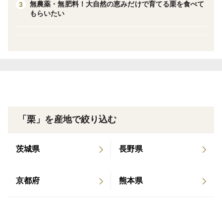
無農薬・無肥料！大自然の恵みだけで育てる栗を食べて
3
もらいたい
＜品種の特徴＞
品種は利平・銀寄・丹沢・国見が中心で数種類。
※クール便(冷蔵）で配送いたします、商品到着後は直
ぐに冷蔵庫で保管しお早めにお召し上がりください
※商品到着後は冷蔵庫で保管しお早めにお召し上がりく
ださい
「栗」を産地で絞り込む
茨城県
長野県
京都府
熊本県