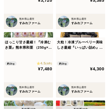
¥3,720
¥5,385
熊本県山鹿市
熊本県山鹿市
すみれファーム
すみれファーム
ほっこり甘さ凝縮！『冷凍む
大粒！冷凍ブルーベリー美味
き栗』熊本県和栗 （250g×4
しさ凝縮『いっぱい詰め』1
パック）１ｋｇ箱入り
ｋｇ（500ｇ×2袋）★そのま
ま生食用
4.5
(6件)
約1kg
約1kg
¥7,480
¥4,300
熊本県山鹿市
熊本県山鹿市
すみれファーム
すみれファーム