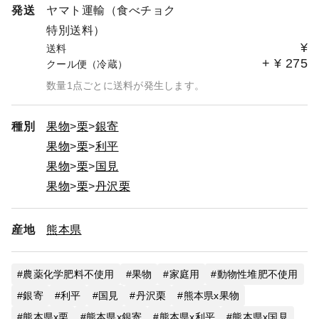
発送
ヤマト運輸（食べチョク
特別送料）
¥
送料
+
¥
275
クール便（冷蔵）
数量1点ごとに送料が発生します。
種別
果物
栗
銀寄
果物
栗
利平
果物
栗
国見
果物
栗
丹沢栗
産地
熊本県
農薬化学肥料不使用
果物
家庭用
動物性堆肥不使用
銀寄
利平
国見
丹沢栗
熊本県x果物
熊本県x栗
熊本県x銀寄
熊本県x利平
熊本県x国見