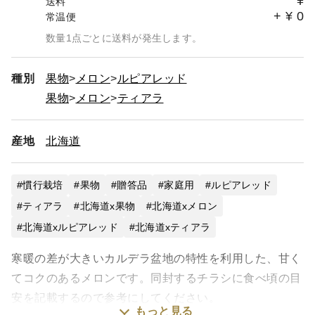
¥
送料
+
¥
0
常温便
数量1点ごとに送料が発生します。
種別
果物
メロン
ルピアレッド
果物
メロン
ティアラ
産地
北海道
慣行栽培
果物
贈答品
家庭用
ルピアレッド
ティアラ
北海道x果物
北海道xメロン
北海道xルピアレッド
北海道xティアラ
寒暖の差が大きいカルデラ盆地の特性を利用した、甘く
てコクのあるメロンです。同封するチラシに食べ頃の目
安を記載するので参考にしてください。
もっと見る