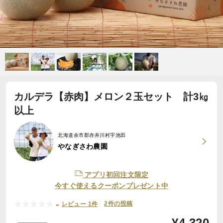
カルデラ【赤肉】メロン２玉セット 計3㎏
以上
北海道余市郡赤井川村字池田
やなぎさわ農園
アプリ初回注文限定
今すぐ使えるクーポンプレゼント中
-
2件の投稿
レビュー 1件
¥
4,320