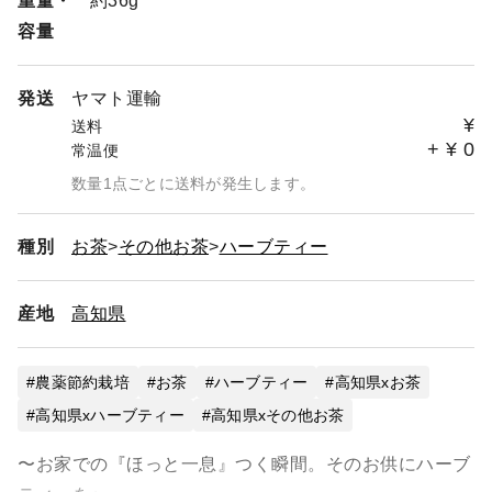
重量・
約36g
容量
発送
ヤマト運輸
¥
送料
+
¥
0
常温便
数量1点ごとに送料が発生します。
種別
お茶
その他お茶
ハーブティー
産地
高知県
農薬節約栽培
お茶
ハーブティー
高知県xお茶
高知県xハーブティー
高知県xその他お茶
〜お家での『ほっと一息』つく瞬間。そのお供にハーブ