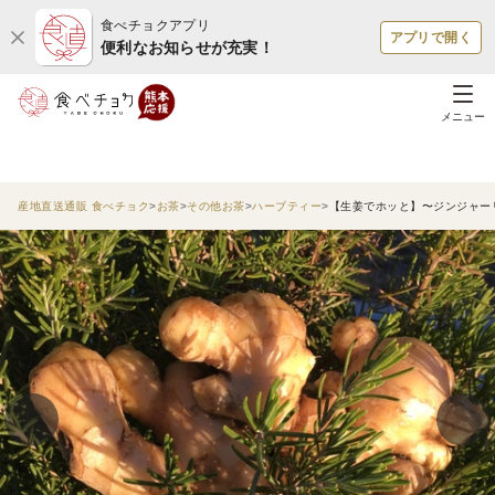
食べチョクアプリ
アプリで開く
便利なお知らせが充実！
メニュー
産地直送通販 食べチョク
お茶
その他お茶
ハーブティー
【生姜でホッと】〜ジンジャー