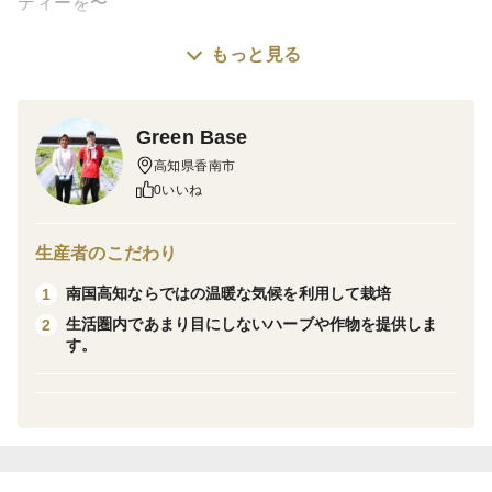
ティーを〜
もっと見る
「のいちあじさい街道」で有名な野市町西佐古にある
ハーブ農園では、香南市の温暖でゆたかな自然を上手に
活用し、とってもさわやかな香りのハーブを育てていま
Green Base
す。
高知県香南市
農薬をできるだけ使用せず、野生に近い状態で育てられ
0いいね
たハーブはどれもみずみずしく、それらを一つ一つ大切
に手摘み収穫し、丁寧に乾燥させることで、香り豊かな
生産者のこだわり
ドライハーブティーとなります。
南国高知ならではの温暖な気候を利用して栽培
1
生活圏内であまり目にしないハーブや作物を提供しま
2
【ジンジャーリフレッシュ】
す。
畑でとれた高知の特産である生姜と、ローズマリーのブ
レンドティーです。生姜のキリッとした味の中に、ロー
ズマリーがおだやかにやさしく香ります。少し肌寒い日
に暖まるにはぴったりのブレンドティーです。生姜と