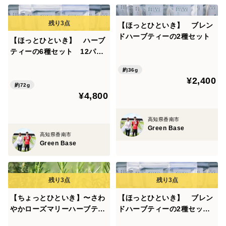
【ほっとひといき】 ブレン
ドハーブティーの2種セット
【ほっとひといき】 ハーブ
ティーの6種セット 12パッ
ク
約36g
¥2,400
約72g
¥4,800
高知県香南市
Green Base
高知県香南市
Green Base
【ちょっとひといき】〜さわ
【ほっとひといき】 ブレン
やかローズマリーハーブティ
ドハーブティーの2種セッ
ー 12パックセット〜
ト 12パック