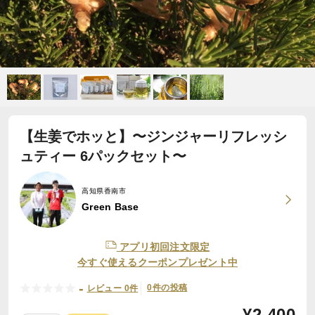
【生姜でホッと】〜ジンジャーリフレッシ
ュティー 6パックセット〜
高知県香南市
Green Base
アプリ初回注文限定
今すぐ使えるクーポンプレゼント中
-
0件の投稿
レビュー 0件
¥
2,400