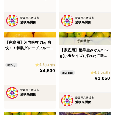
愛媛県八幡浜市
愛媛県八幡浜市
愛咲果樹園
愛咲果樹園
【家庭用】河内晩柑 7kg 爽
快！！和製グレープフルーツ
【家庭用】極早生みかん2.5k
♡
g(小玉サイズ) 採れたて新
鮮！甘酸っぱい青みかん♡
4.8
(147件)
約7kg
¥4,500
4.8
(293件)
約2.5kg
¥1,050
愛媛県八幡浜市
愛咲果樹園
愛媛県八幡浜市
愛咲果樹園