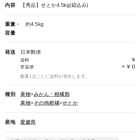
内容
【秀品】せとか4.5kg(箱込み)
重量・
約4.5kg
容量
発送
日本郵便
¥
送料
+
¥
0
常温便
数量1点ごとに送料が発生します。
種別
果物
みかん・柑橘類
果物
その他柑橘
せとか
産地
愛媛県