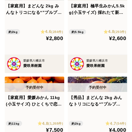
【家庭用】まどんな 2kg み
【家庭用】極早生みかん5.5k
んなトリコになる“”プルプ
g(小玉サイズ) 採れたて新
ル“”新食感♡高級柑橘♫愛媛
鮮！甘酸っぱい青みかん♡
みかん！【冬ギフト】
4.6
4.8
(284件)
(293件)
約2kg
約5.5kg
¥2,800
¥2,600
愛媛県八幡浜市
愛媛県八幡浜市
愛咲果樹園
愛咲果樹園
【家庭用】愛媛みかん 11kg
【秀品】まどんな 2kg みん
(小玉サイズ) ひとくちで恋す
なトリコになる“”プルプ
る♡濃い味みかん♪【冬ギフ
ル“”新食感♡高級柑橘♫愛媛
ト】
みかん！【冬ギフト】
4.8
4.7
(1,268件)
(54件)
約11kg
約2kg
¥7,500
¥4,000