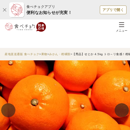
食べチョクアプリ
アプリで開く
便利なお知らせが充実！
メニュー
産地直送通販 食べチョク
果物
みかん・柑橘類
【秀品】せとか 4.5kg トロ～リ食感