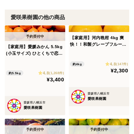
愛咲果樹園の他の商品
【家庭用】河内晩柑 4kg 爽
快！！和製グレープフルーツ
【家庭用】愛媛みかん 5.5kg
♡
(小玉サイズ) ひとくちで恋す
る♡濃い味みかん♪【冬ギフ
4.8
(147件)
約4kg
ト】
¥2,300
4.8
(1,268件)
約5.5kg
¥3,400
愛媛県八幡浜市
愛咲果樹園
愛媛県八幡浜市
愛咲果樹園