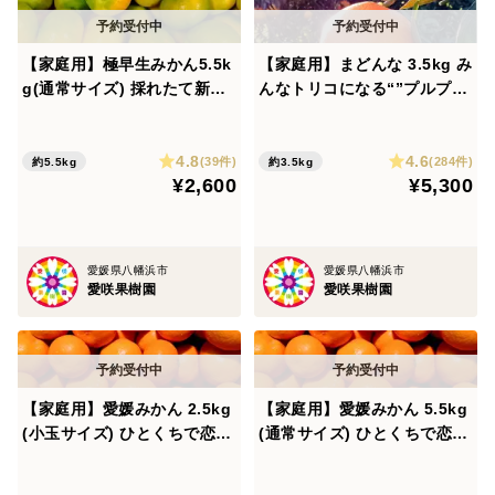
【家庭用】極早生みかん5.5k
【家庭用】まどんな 3.5kg み
g(通常サイズ) 採れたて新
んなトリコになる“”プルプ
鮮！甘酸っぱい青みかん♡
ル“”新食感♡高級柑橘♫愛媛
みかん！【冬ギフト】
4.8
4.6
(39件)
(284件)
約5.5kg
約3.5kg
¥2,600
¥5,300
愛媛県八幡浜市
愛媛県八幡浜市
愛咲果樹園
愛咲果樹園
【家庭用】愛媛みかん 2.5kg
【家庭用】愛媛みかん 5.5kg
(小玉サイズ) ひとくちで恋す
(通常サイズ) ひとくちで恋す
る♡濃い味みかん♪【冬ギフ
る♡濃い味みかん♪【冬ギフ
ト】
ト】