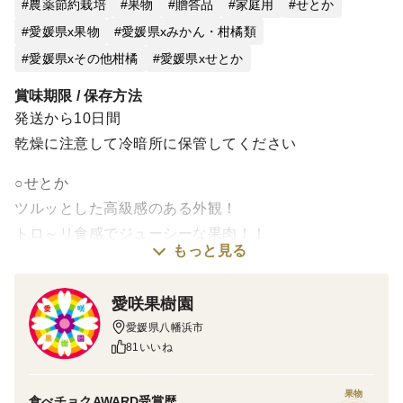
農薬節約栽培
果物
贈答品
家庭用
せとか
愛媛県x果物
愛媛県xみかん・柑橘類
愛媛県xその他柑橘
愛媛県xせとか
賞味期限 / 保存方法
発送から10日間
乾燥に注意して冷暗所に保管してください
○せとか
ツルッとした高級感のある外観！
トロ～リ食感でジューシーな果肉！！
もっと見る
まさに柑橘の大トロ！！！
愛咲果樹園
『トロ～リ食感！柑橘の大トロ♡高級柑橘♫』
愛媛県八幡浜市
・内容量：約4.5kg（箱込み）
81いいね
・階級：M～3L（直径6.7～9.5cm） 14～25個程度(目
安)
果物
食べチョクAWARD受賞歴