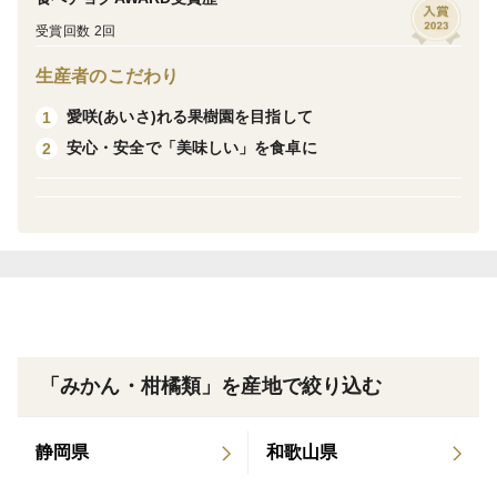
・等級：秀品（きれいなもの/軽微な傷）
受賞回数 2回
⇒贈答品・プチ贅沢におすすめ
生産者のこだわり
※生もののため、配送中に傷みが発生する可能性があり
愛咲(あいさ)れる果樹園を目指して
1
ます。出荷前に検品はしておりますが、ご理解いただけ
安心・安全で「美味しい」を食卓に
2
ると助かります。
※カットフルーツ(スマイルカットやくし切り)として召
し上がりください。
※酸味が気になる場合は数日置いてから召し上がりくだ
さい。
※設定送料＞実送料のため、差額分は商品価格より値引
きしております！
※農薬節減率20％
「みかん・柑橘類」を産地で絞り込む
静岡県
和歌山県