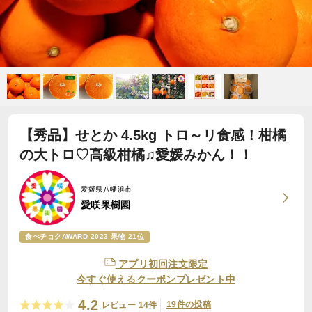
【秀品】せとか 4.5kg トロ～リ食感！柑橘
の大トロ♡高級柑橘♫愛媛みかん！！
愛媛県八幡浜市
愛咲果樹園
食べチョクAWARD 2023 果物 21位
アプリ初回注文限定
今すぐ使えるクーポンプレゼント中
4.2
19件の投稿
レビュー 14件