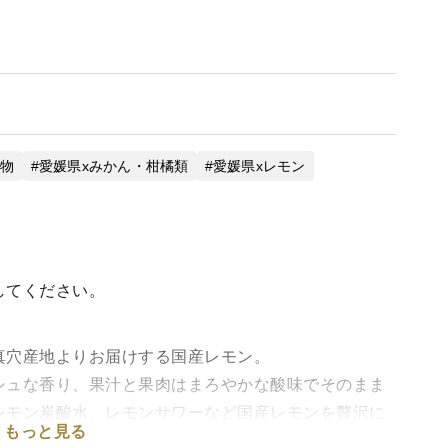
果物
愛媛県xみかん・柑橘類
愛媛県xレモン
してください。
真穴産地よりお届けする国産レモン。
シュな香り、果汁と果肉はまろやかな酸味でそのまま
レモン炭酸水、レモンサワーなど国産レモンを贅沢に
もっと見る