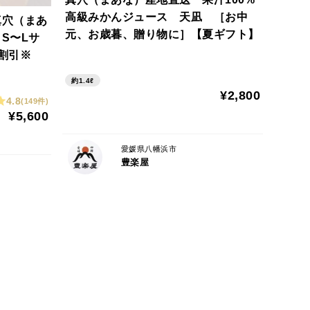
高級みかんジュース 天凪 ［お中
真穴（まあ
元、お歳暮、贈り物に］【夏ギフト】
S〜Lサ
割引※
約1.4ℓ
¥2,800
4.8
(149件)
¥5,600
愛媛県八幡浜市
豊楽屋