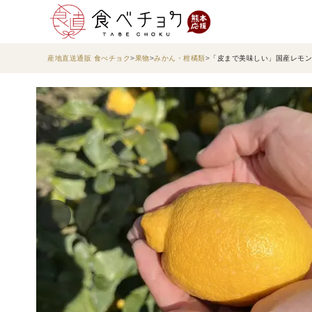
産地直送通販 食べチョク
果物
みかん・柑橘類
「皮まで美味しい」国産レモン