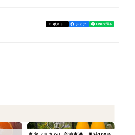
剤、ワックスを使用しておりません。
がありますのでご了承ください。
ポスト
シェア
お届けいたします。
で選別をしておりますが、稀に少しの傷から痛んでし
り多めにレモンを入れておりますので何卒宜しくお願
真穴（まあな）産地直送 果汁100%