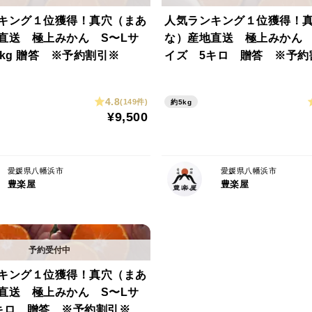
キング１位獲得！真穴（まあ
人気ランキング１位獲得！
直送 極上みかん S〜Lサ
な）産地直送 極上みかん 
0kg 贈答 ※予約割引※
イズ 5キロ 贈答 ※予約
4.8
(149件)
約5kg
¥9,500
愛媛県八幡浜市
愛媛県八幡浜市
豊楽屋
豊楽屋
キング１位獲得！真穴（まあ
直送 極上みかん S〜Lサ
キロ 贈答 ※予約割引※