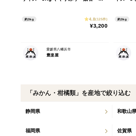
予約割引※
4.8
(125件)
約3kg
約3kg
¥3,200
愛媛県八幡浜市
豊楽屋
「みかん・柑橘類」を産地で絞り込む
静岡県
和歌山
福岡県
佐賀県