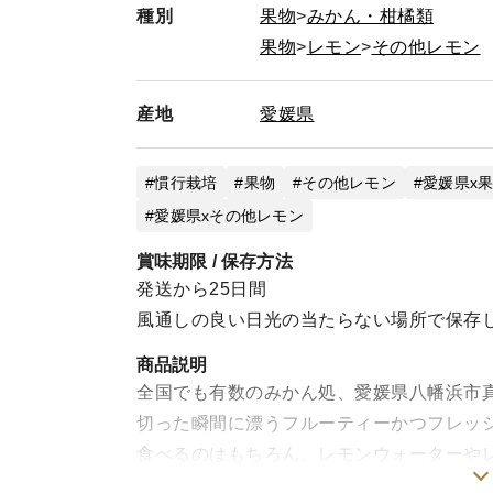
種別
果物
みかん・柑橘類
果物
レモン
その他レモン
産地
愛媛県
慣行栽培
果物
その他レモン
愛媛県x
愛媛県xその他レモン
賞味期限 / 保存方法
発送から25日間
風通しの良い日光の当たらない場所で保存
商品説明
全国でも有数のみかん処、愛媛県八幡浜市
切った瞬間に漂うフルーティーかつフレッ
食べるのはもちろん、レモンウォーターや
使った飲み方がおススメです。