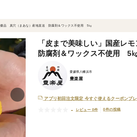
優品 真穴（まあな）産地直送 防腐剤＆ワックス不使用 5㎏
「皮まで美味しい」国産レ
防腐剤＆ワックス不使用 5
愛媛県八幡浜市
豊楽屋
アプリ初回注文限定
今すぐ使えるクーポンプレ
-
0件の投稿
レビュー 0件