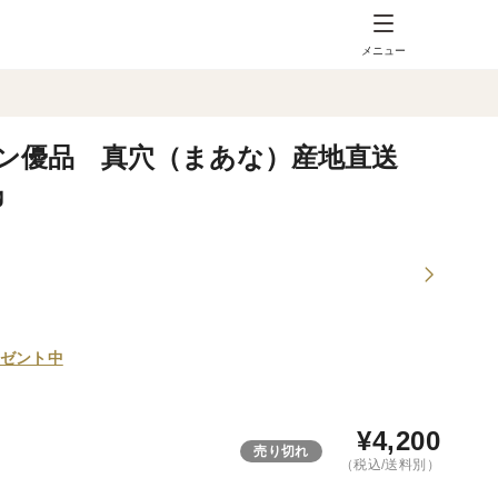
メニュー
モン優品 真穴（まあな）産地直送
㎏
ゼント中
¥
4,200
売り切れ
（税込/送料別）