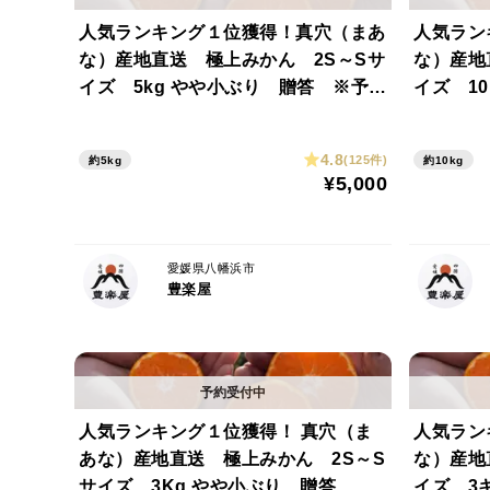
人気ランキング１位獲得！真穴（まあ
人気ラン
な）産地直送 極上みかん 2S～Sサ
な）産地
イズ 5kg やや小ぶり 贈答 ※予約
イズ 1
割引※
4.8
(125件)
約5kg
約10kg
¥5,000
愛媛県八幡浜市
豊楽屋
人気ランキング１位獲得！ 真穴（ま
人気ラン
あな）産地直送 極上みかん 2S～S
な）産地
サイズ 3Kg やや小ぶり 贈答 ※
イズ 3