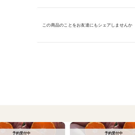
皮まで美味しく頂いてもらえるよう、防腐
レモンのサイズは、時期によってばらつき
この商品のことをお友達にもシェアしませんか
傷などが少ない、外観もきれいなレモンを
※レモンを収穫後、一つずつ丁寧に手作業
まうことがあります。そのため、内容量よ
い致します。