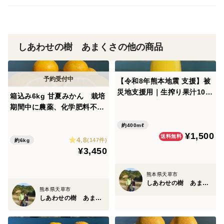
いです。
手作業で一つずつ丁寧に選別して箱にお詰め致します。
しあわせの樹 あまくさの他の商品
それでも痛みが出てしまうことがございますので表示の
数量よりも多めにお入れ致します。
【令和8年熊本地震 支援】被
またサイズの選別はせず、大小様々な大きさをお入れ致
災地支援用｜生搾り果汁10
箱込み6kg 甘夏みかん 栽培
0％ストレートジュース（熊
しますので大きいものと小さいものの味の違いもお楽し
期間中に農薬、化学肥料不使
本県産甘夏みかん）2本 ※購
用【熊本特産】
みください。
入者への発送はありません
約400mℓ
¥1,500
4.8
(147件)
約6kg
¥3,450
熊本県天草市
しあわせの樹 あまくさ
熊本県天草市
しあわせの樹 あまくさ