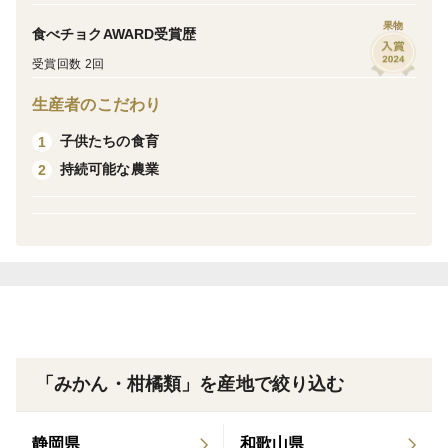
園地があります。
果物
食べチョクAWARD受賞歴
受賞回数 2回
熊本の代表的な柑橘は甘夏からデコポンへと変わり、現
在の甘夏生産量はとても少なくなってしまいました。
生産者のこだわり
子供たちの食育
1
私たちは高齢で生産できなくなってしまった甘夏園管理
持続可能な農業
2
の依頼を受けて栽培させていただいています。
天草の自然環境を守りながら、季節ごとの気候変動や病
害虫に耐えて育った甘夏を是非ご堪能ください。
【紅甘夏】
紅甘夏は甘夏と比べると外皮が紅いのが特徴で、甘夏の
枝変わりとして天草市で発見されました。
「みかん・柑橘類」を産地で絞り込む
甘夏と紅甘夏を是非食べ比べてみてください。
静岡県
和歌山県