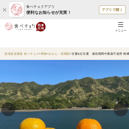
食べチョクアプリ
アプリで開く
便利なお知らせが充実！
メニュー
産地直送通販 食べチョク
果物
みかん・柑橘類
甘夏&紅甘夏 栽培期間中農薬不使用 柑橘