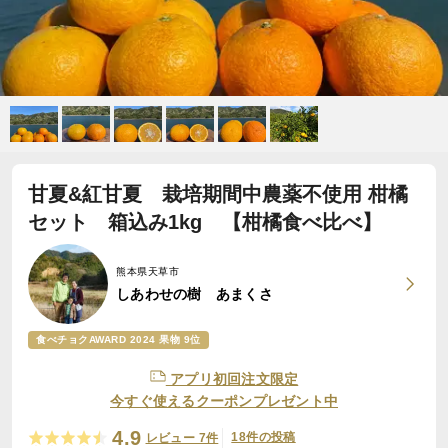
甘夏&紅甘夏 栽培期間中農薬不使用 柑橘
セット 箱込み1kg 【柑橘食べ比べ】
熊本県天草市
しあわせの樹 あまくさ
食べチョクAWARD 2024 果物 9位
アプリ初回注文限定
今すぐ使えるクーポンプレゼント中
4.9
18件の投稿
レビュー 7件