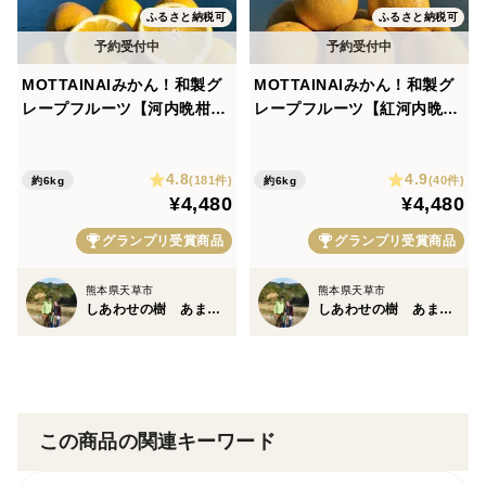
ふるさと納税可
ふるさと納税可
MOTTAINAIみかん！和製グ
MOTTAINAIみかん！和製グ
レープフルーツ【河内晩柑】
レープフルーツ【紅河内晩
箱込み6kg 栽培期間中農薬不
柑】箱込み6kg 栽培期間中農
使用だからこそお届けできる
薬不使用だからこそお届けで
4.8
4.9
冬でも食べられる天草特産の
きる冬でも食べられる天草特
(181件)
(40件)
約6kg
約6kg
¥4,480
¥4,480
和製グレープフルーツ
産の和製グレープフルーツ
グランプリ受賞商品
グランプリ受賞商品
熊本県天草市
熊本県天草市
しあわせの樹 あまくさ
しあわせの樹 あまくさ
この商品の関連キーワード