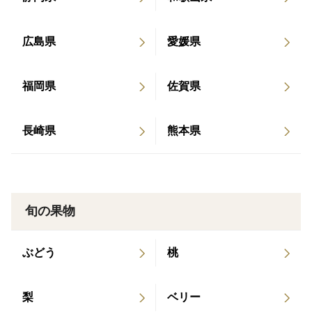
日が当たる時間が長くなってきますとだんだん外皮は黄
広島県
愛媛県
色になってきて甘夏と判別が難しくなりますが、5枚目
の写真のように日の当たっていない裏側は紅いので比べ
福岡県
佐賀県
てみてください。
長崎県
熊本県
栽培期間中に農薬を使用せず栽培しておりますのでどう
してもスーパーで売られているような綺麗な見た目では
ないものになってしまいますが、気候変動や病害虫に耐
えて頑張った証として受け取っていただけるとありがた
旬の果物
いです。
ぶどう
桃
また写真はあくまでも一例ですので時期によって、その
年の気候や病害虫の状況によってもっと見た目が良くな
梨
ベリー
いものもありますので一つの参考としていただけたら幸