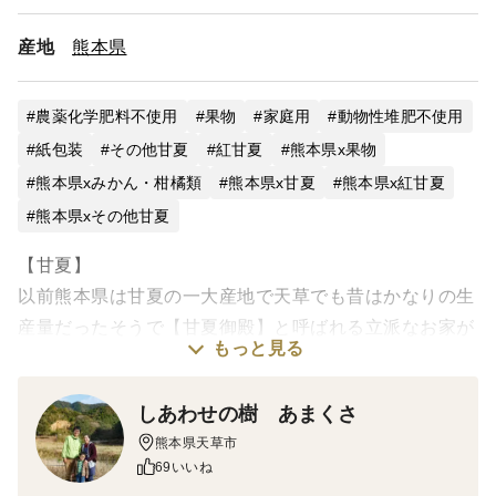
産地
熊本県
農薬化学肥料不使用
果物
家庭用
動物性堆肥不使用
紙包装
その他甘夏
紅甘夏
熊本県x果物
熊本県xみかん・柑橘類
熊本県x甘夏
熊本県x紅甘夏
熊本県xその他甘夏
【甘夏】
以前熊本県は甘夏の一大産地で天草でも昔はかなりの生
産量だったそうで【甘夏御殿】と呼ばれる立派なお家が
もっと見る
たくさん建っています。
しあわせの樹 あまくさ
しかし甘夏は昭和40年のグレープフルーツの輸入自由化
熊本県天草市
によって売上が減少してしまい、生産者の方も他の品種
69いいね
に切り替えたり、今も耕作放棄地となってしまっている