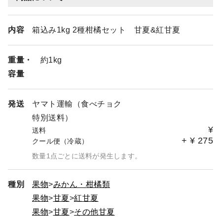
内容
箱込み1kg 2種柑橘セット 甘夏&紅甘夏
重量・
約1kg
容量
発送
ヤマト運輸（食べチョク
特別送料）
¥
送料
+
¥
275
クール便（冷蔵）
数量1点ごとに送料が発生します。
種別
果物
みかん・柑橘類
果物
甘夏
紅甘夏
果物
甘夏
その他甘夏