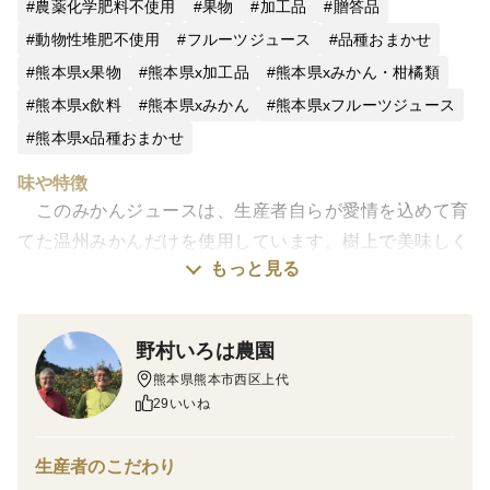
農薬化学肥料不使用
果物
加工品
贈答品
動物性堆肥不使用
フルーツジュース
品種おまかせ
熊本県x果物
熊本県x加工品
熊本県xみかん・柑橘類
熊本県x飲料
熊本県xみかん
熊本県xフルーツジュース
熊本県x品種おまかせ
味や特徴
このみかんジュースは、生産者自らが愛情を込めて育
てた温州みかんだけを使用しています。樹上で美味しく
もっと見る
なるまで待って収穫された樹上完熟みかんのみで作られ
ています。当農園では糖度１４度以上のみかんを「金
輝」（農園のみかんたちが金色に輝いていると感じたこ
野村いろは農園
とが発端）と命名し、そのみかんを一つ一つ丁寧に手作
熊本県熊本市西区上代
業で絞ってできたみかんジュースを『金輝のしずく』と
29いいね
名付けました。
これは、野村いろは農園と田島柑橘園・加工所さんのこ
生産者のこだわり
だわりがしっかり詰まったプレミアムなみかんジュース