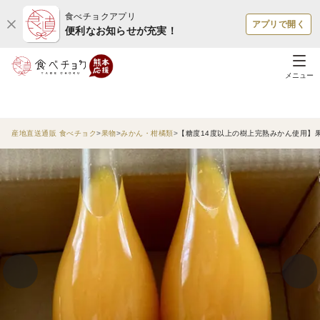
食べチョクアプリ
アプリで開く
便利なお知らせが充実！
メニュー
産地直送通販 食べチョク
果物
みかん・柑橘類
【糖度14度以上の樹上完熟みかん使用】果