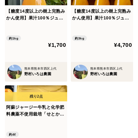
【糖度14度以上の樹上完熟み
【糖度14度以上の樹上完熟み
かん使用】果汁100％ジュー
かん使用】果汁100％ジュー
ス！ 「金輝のしずく」
ス！ 「金輝のしずく」 72
720ml
0ml×3
約1kg
約3kg
¥1,700
¥4,700
熊本県熊本市西区上代
熊本県熊本市西区上代
野村いろは農園
野村いろは農園
阿蘇ジャージー牛乳と化学肥
料農薬不使用栽培「せとか」
のコラボジェラート 4000m
l
約4ℓ