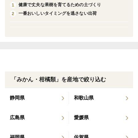
健康で丈夫な果樹を育てるための土づくり
1
であり、みかんの風味や香りを最大限に引き出され、ま
一番おいしいタイミングを逃さない出荷
2
るで口いっぱいに温州ミカンを頬張っているかのような
贅沢な味わいを楽しめるジュースです。
また、加糖や保存料などは一切使用していません。そ
のため、自然な甘さや酸味が楽しみながらお飲みいただ
けます。
お客様の健康とご満足を第一に考えた当農園の温州み
かんジュース。是非、ご家族や大切な方との特別な時間
に、この美味しさを味わってみてください。
「みかん・柑橘類」を産地で絞り込む
※開封後はお早めにお召し上がりください。冷蔵庫に保
静岡県
和歌山県
存し、お早めにお飲みいただくことをお勧めいたしま
す。
広島県
愛媛県
福岡県
佐賀県