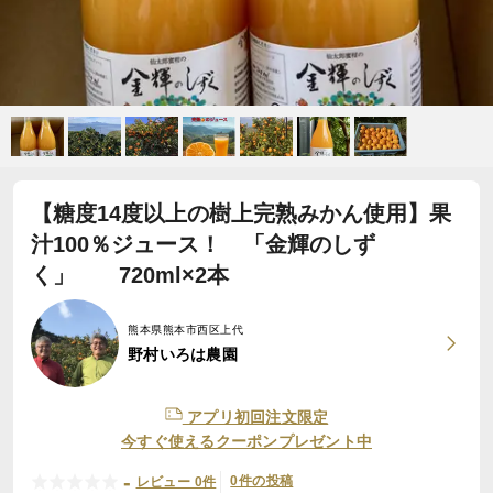
【糖度14度以上の樹上完熟みかん使用】果
汁100％ジュース！ 「金輝のしず
く」 720ml×2本
熊本県熊本市西区上代
野村いろは農園
アプリ初回注文限定
今すぐ使えるクーポンプレゼント中
-
0件の投稿
レビュー 0件