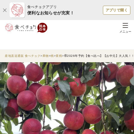
食べチョクアプリ
アプリで開く
便利なお知らせが充実！
メニュー
産地直送通販 食べチョク
果物
桃
黄桃
🉐2026年予約【食べ比べ】【お中元】大人気！