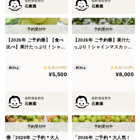
長野県長野市
長野県長野市
石農園
石農園
【2026年 ご予約🉐】【食べ
【2026年 ご予約🉐】果汁た
比べ】果汁たっぷり！シャイ
っぷり！シャインマスカット
ンマスカット家庭用約2kg
家庭用約3kg(6〜10房)
(5〜8房)
4.6
4.6
(141件)
(141件)
約2kg
約3kg
¥5,500
¥8,000
長野県長野市
長野県長野市
石農園
石農園
🉐「2026年 ご予約＊大人
「2026年 ご予約＊大人気！