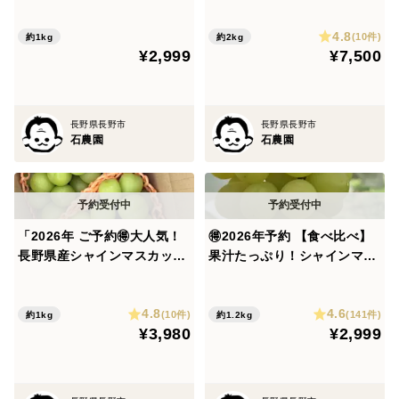
4.8
(10件)
約1kg
約2kg
¥2,999
¥7,500
長野県長野市
長野県長野市
石農園
石農園
「2026年 ご予約🉐大人気！
🉐2026年予約 【食べ比べ】
長野県産シャインマスカット
果汁たっぷり！シャインマス
約1kg贈答(2〜3房)』
カット家庭用約1kg(2〜4房)
4.8
4.6
(10件)
(141件)
約1kg
約1.2kg
¥3,980
¥2,999