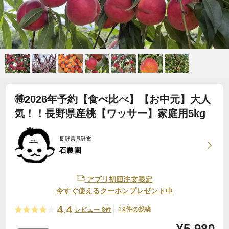
🉐2026年予約【食べ比べ】【お中元】大人
気！！長野県産桃【ワッサー】家庭用5kg
長野県長野市
石農園
アプリ初回注文限定
今すぐ使えるクーポンプレゼント中
4.4
19件の投稿
レビュー 8件
¥
5,980