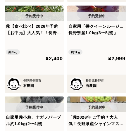
🉐【食べ比べ】2026年予約
自家用「🉐クイーンルージュ
【お中元】大人気！！長野県
長野県産1.0kg(3〜5房)』
産桃【小玉ワッサー】家庭用
3kg
約3kg
約1kg
¥2,400
¥2,999
長野県長野市
長野県長野市
石農園
石農園
自家用🉐小粒、ナガノパープ
「🉐2026年 ご予約＊大人
ル約1.0kg(2〜4房)
気！長野県産シャインマスカ
ット約2kg贈答(4〜6房)』