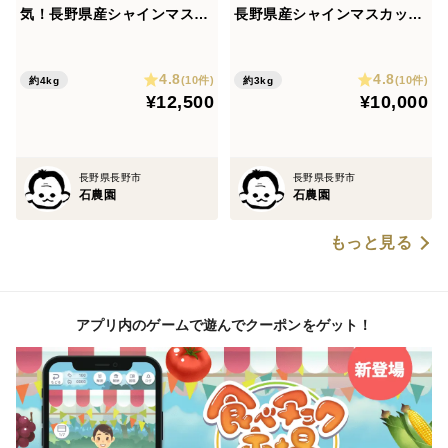
気！長野県産シャインマスカ
長野県産シャインマスカット
ット約4kg贈答品(5〜9房)』
約3kg贈答品(5〜7房)』
4.8
4.8
(10件)
(10件)
約4kg
約3kg
¥12,500
¥10,000
長野県長野市
長野県長野市
石農園
石農園
もっと見る
アプリ内のゲームで遊んでクーポンをゲット！