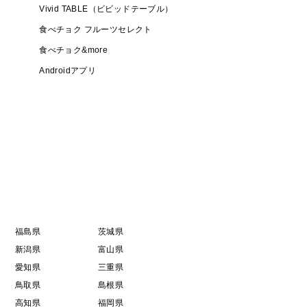
Vivid TABLE（ビビッドテーブル）
食べチョク フルーツセレクト
食べチョク&more
Androidアプリ
福島県
茨城県
新潟県
富山県
愛知県
三重県
鳥取県
島根県
高知県
福岡県