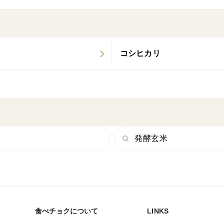
ご飯は粒立ちが良く、炊き立ての美味しい
にしても◎
コシヒカリ
7分づき米は、栄養豊富な胚芽と旨味の元
は白米に近い食味なので食べやすく栄養も
ため、自然農法のお米ならば【分づき米ま
をお試しください。
発酵玄米
作物も元気に食べる人も元気になる食べ物
れば循環するか考え大切に育ててきたお米
みなさんの日々の食卓がより美味しく楽し
＊殺虫剤や除草剤を一切使わないため、ま
あります、気を付けて取り除いてはいます
食べチョクについて
LINKS
ください。