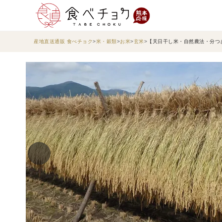
産地直送通販 食べチョク
米・穀類
お米
玄米
【天日干し米・自然農法・分つき