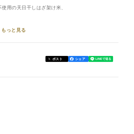
不使用の天日干しはざ架け米、
もっと見る
ワです。私たちは2015年に自然農法センターでお米
住処となる里山を残し、みなさまへ美味しく身体も元
梨県北杜市で農業をしています。
ポスト
シェア
をたっぷりかけ流し元気に育った稲を、最後はお日
・土着菌・水を加え発酵させた植物性有機肥料）を中
乾燥や酸化で味が落ちてしまうため、チュトワでは
切に保存し、一年中美味しく食べていただけるよう工