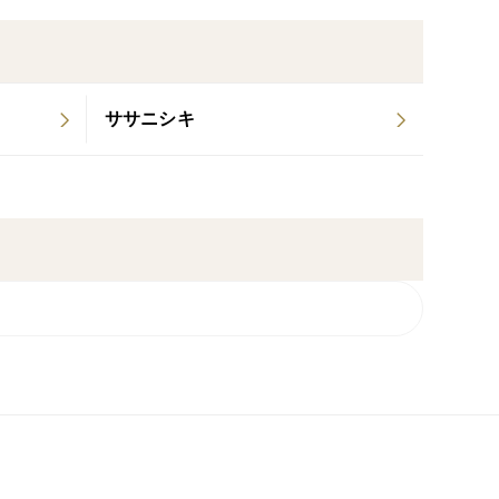
お米です。冷めても美味しいのでお弁当やおにぎり
ササニシキ
となるヌカ層をあえて残した精米歩合で、7分づき米
取れるので一挙両得◎残留農薬はぬか層に残りやすい
たは玄米】で食べないともったいない！ぜひ分づき米
を育てたい。美しい自然を壊さないよう、どうにす
です。
く、身体も元気になってくだされば嬉しい限りです。
れに虫の食害を受けた斑点米や籾や藁が混ざることが
が、ポツンと混ざってしまう可能性があることご了承