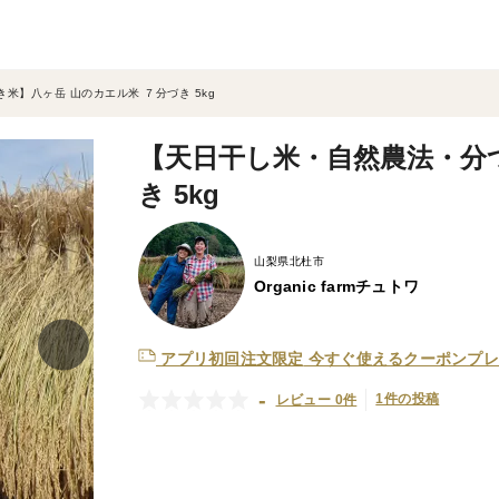
米】八ヶ岳 山のカエル米 ７分づき 5kg
【天日干し米・自然農法・分
き 5kg
山梨県北杜市
Organic farmチュトワ
アプリ初回注文限定
今すぐ使えるクーポンプレ
-
1件の投稿
レビュー 0件