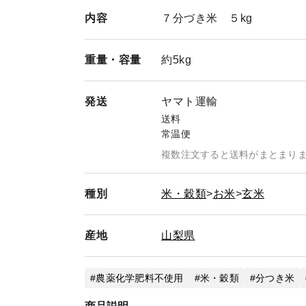
内容
７分づき米 ５kg
重量・
容量
約5kg
発送
ヤマト運輸
送料
常温便
複数注文すると送料がまとまり
種別
米・穀類
お米
玄米
産地
山梨県
農薬化学肥料不使用
米・穀類
分つき米