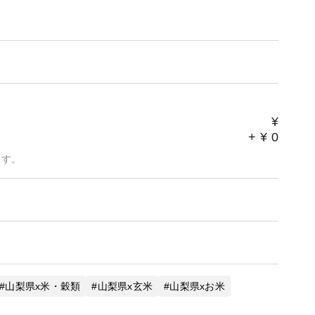
¥
+
¥
0
ます。
山梨県x米・穀類
山梨県x玄米
山梨県xお米