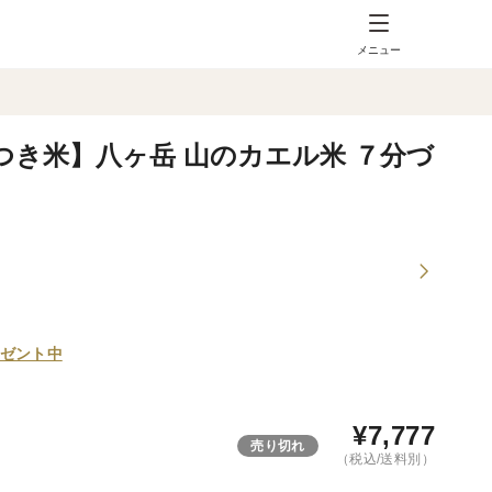
メニュー
つき米】八ヶ岳 山のカエル米 ７分づ
ゼント中
¥
7,777
売り切れ
（税込/送料別）