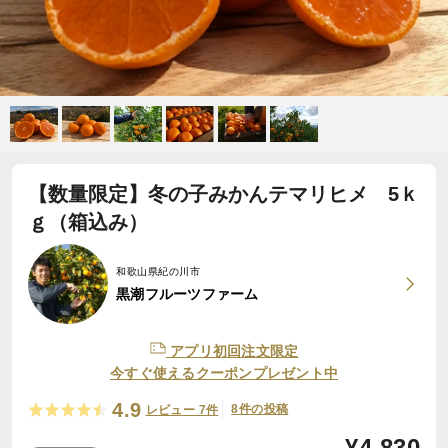
【数量限定】冬の子みかんテマリヒメ 5ｋ
ｇ（箱込み）
和歌山県紀の川市
黒潮フルーツファーム
アプリ初回注文限定
今すぐ使えるクーポンプレゼント中
4.9
8件の投稿
レビュー 7件
¥
4,830