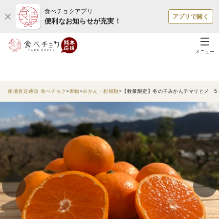
食べチョクアプリ
アプリで開く
便利なお知らせが充実！
メニュー
産地直送通販 食べチョク
果物
みかん・柑橘類
【数量限定】冬の子みかんテマリヒメ 5