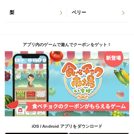
＊箱に入っているみかんの重量は
梨
ベリー
5ｋｇ（箱込み）→約4.5ｋｇ となります
～黒潮フルーツファームのこだわり（お約束）～
①植物生理を活かした栽培をし、健全で高品質な果実の
アプリ内のゲームで遊んでクーポンをゲット！
みお届けします
②果実を傷めないよう手選別を徹底し、箱詰めまで全工
程を手作業で行います
③柑橘類(レモンは除く）は樹１本ごとの味を確認し、
ランク付けを行った後に収穫します
④節減対象農薬は品種により不使用もしくは必要最小限
に抑え、防腐剤・ワックスは使用しません（和歌山県慣
iOS / Android アプリをダウンロード
行栽培基準より約65％削減）