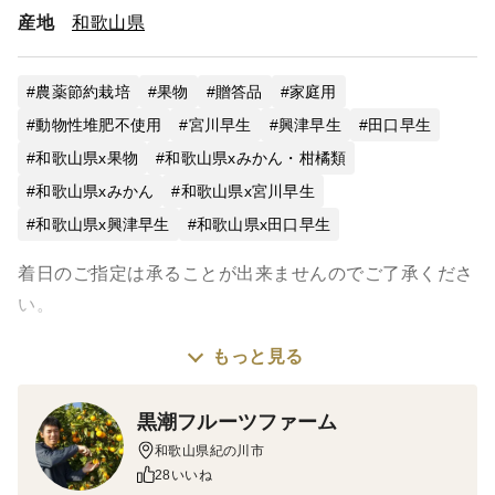
産地
和歌山県
農薬節約栽培
果物
贈答品
家庭用
動物性堆肥不使用
宮川早生
興津早生
田口早生
和歌山県x果物
和歌山県xみかん・柑橘類
和歌山県xみかん
和歌山県x宮川早生
和歌山県x興津早生
和歌山県x田口早生
着日のご指定は承ることが出来ませんのでご了承くださ
い。
もっと見る
高速道路の夜間通行止め、また宅配業者様の物流の増加
のため到着に遅延が発生する場合がございます。
黒潮フルーツファーム
特に、午前中から～14時着の時間のご指定がある際は、
和歌山県紀の川市
さらに1日遅れる場合がございます。
28いいね
輸送中の品質保持の観点から、時間のご指定をされる場