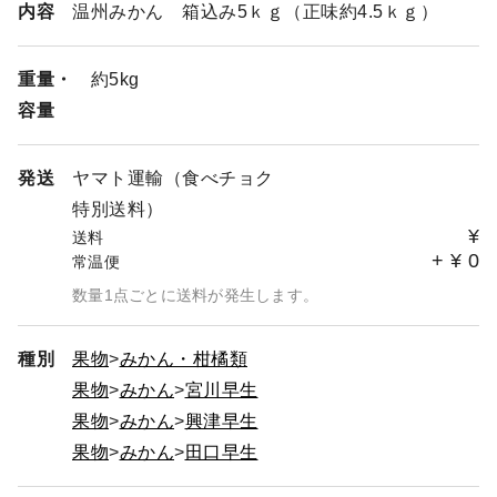
内容
温州みかん 箱込み5ｋｇ（正味約4.5ｋｇ）
重量・
約5kg
容量
発送
ヤマト運輸（食べチョク
特別送料）
¥
送料
+
¥
0
常温便
数量1点ごとに送料が発生します。
種別
果物
みかん・柑橘類
果物
みかん
宮川早生
果物
みかん
興津早生
果物
みかん
田口早生