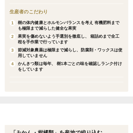
合は出来るだけ16時以降でご指定いただけると幸いで
生産者のこだわり
す。
樹の体内健康とホルモンバランスを考え 有機肥料まで
1
時間のご指定をされる際は、ご了承の上ご指定くださ
も極限まで減らした健全な果実
い。
果実を傷めないよう手選別を徹底し、 箱詰めまで全工
2
程を手作業で行っています
＜数量限定品＞ 冬の子みかん、テマリヒメ
節減対象農薬は極限まで減らし、防腐剤・ワックスは使
3
用していません
冬のみかんの中でも畑にできるひときわ愛らしい小さな
かんきつ類は毎年、 樹1本ごとの味を確認しランク付け
4
みかん！
をしています
薄皮の小さなみかんは甘み、酸味、旨味がたっぷり凝縮
されて濃厚なため、大粒のみかんよりも実は人気が高い
んです。
味の濃さが自慢の当園のみかんの中でも、通のお客様を
唸らせる最高峰の味の濃さです！
かわいい小さな愛くるしさと、その姿からは想像できな
い濃厚で味わいの強いみかんのみを、和歌山の手毬唄に
なぞらえ「テマリヒメ」としました。
「みかん・柑橘類」を産地で絞り込む