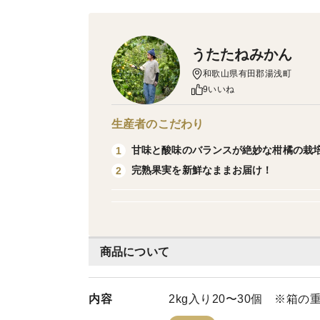
うたたねみかん
和歌山県有田郡湯浅町
9いいね
生産者のこだわり
甘味と酸味のバランスが絶妙な柑橘の栽
1
完熟果実を新鮮なままお届け！
2
商品について
内容
2kg入り20〜30個 ※箱