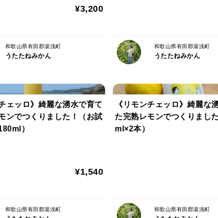
配送中に、果実が傷む場合がございますの
¥3,200
予め少し多めにお入れしております。
和歌山県有田郡湯浅町
和歌山県有田郡湯浅町
うたたねみかん
うたたねみかん
チェッロ》綺麗な湧水で育て
《リモンチェッロ》綺麗な
モンでつくりました！（お試
た完熟レモンでつくりました
80ml）
ml×2本）
¥1,540
和歌山県有田郡湯浅町
和歌山県有田郡湯浅町