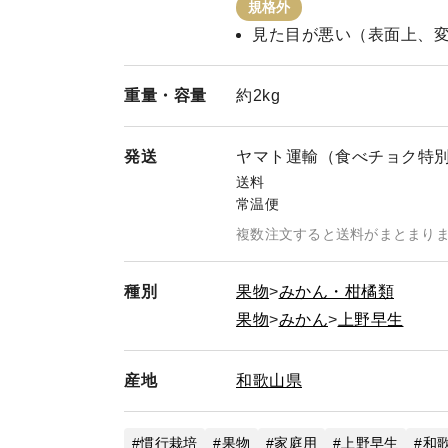
規格外
見た目が悪い（表面上、
重量・
容量
約2kg
発送
ヤマト運輸（食べチョク特
送料
常温便
複数注文すると送料がまとまり
種別
果物
みかん・柑橘類
果物
みかん
上野早生
産地
和歌山県
慣行栽培
果物
家庭用
上野早生
和