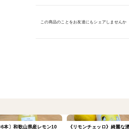
口の中にふわっと香りが広がるのが
美味しいみかんです！
この商品のことをお友達にもシェアしませんか
こちらのみかんは、しっかりと
オレンジに色付くまで、
樹上で完熟させております。
果肉がギュッと詰まった、
ジューシーなみかんを
ぜひ、ご賞味ください！
▼みかん味わいチャート（自社評価）
🍊上野早生（5段階評価）
甘味 🍊🍊🍊🍊
酸味 🍊🍊🍊
旨味 🍊🍊🍊
l×6本〕和歌山県産レモン10
《リモンチェッロ》綺麗な