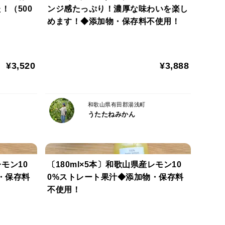
！（500
ンジ感たっぷり！濃厚な味わいを楽し
めます！◆添加物・保存料不使用！
¥3,520
¥3,888
和歌山県有田郡湯浅町
うたたねみかん
レモン10
〔180ml×5本〕和歌山県産レモン10
・保存料
0%ストレート果汁◆添加物・保存料
す。
不使用！
ださい。