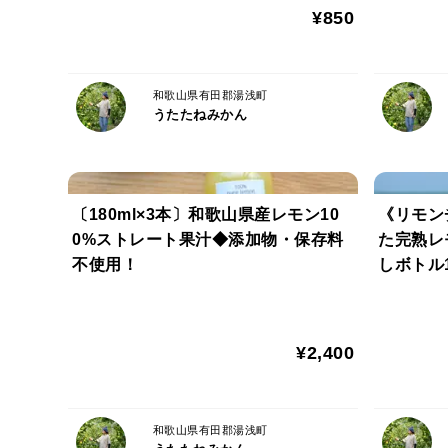
¥850
和歌山県有田郡湯浅町
うたたねみかん
〔180ml×3本〕和歌山県産レモン10
《リモン
0%ストレート果汁◆添加物・保存料
た完熟レ
不使用！
しボトル1
¥2,400
和歌山県有田郡湯浅町