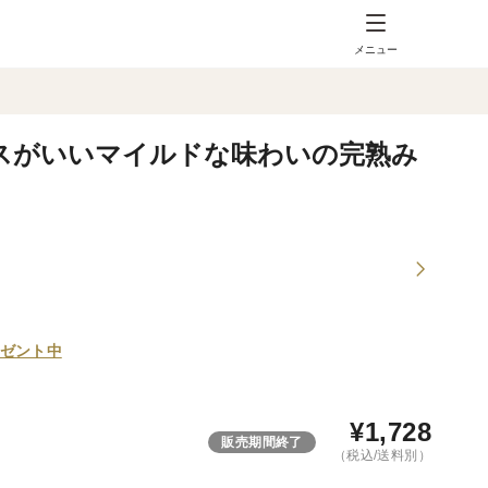
メニュー
ンスがいいマイルドな味わいの完熟み
ゼント中
¥
1,728
販売期間終了
（税込/送料別）