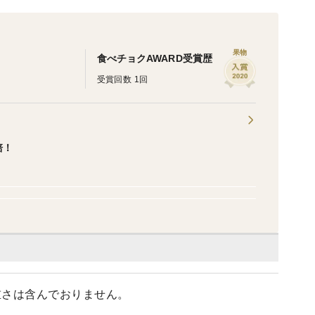
果物
食べチョクAWARD受賞歴
受賞回数 1回
培！
の重さは含んでおりません。