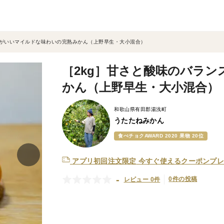
スがいいマイルドな味わいの完熟みかん（上野早生・大小混合）
［2kg］甘さと酸味のバラ
かん（上野早生・大小混合）
和歌山県有田郡湯浅町
うたたねみかん
食べチョクAWARD 2020 果物 20位
アプリ初回注文限定
今すぐ使えるクーポンプレ
-
0件の投稿
レビュー 0件