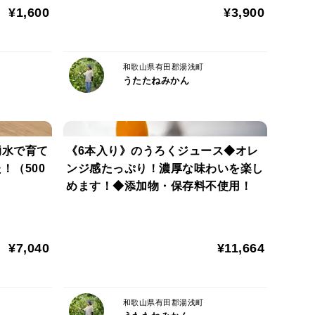
で
¥1,600
¥3,900
和歌山県有田郡湯浅町
うたたねみかん
湧水で育て
《6本入り》のうろくジュース◆オレ
！（500
ンジ感たっぷり！濃厚な味わいを楽し
めます！◆添加物・保存料不使用！
¥7,040
¥11,664
和歌山県有田郡湯浅町