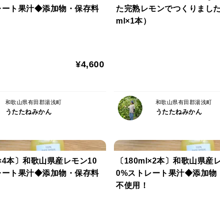
香り 🍊🍊🍊
レート果汁◆添加物・保存料
た完熟レモンでつくりました
バランス 🍊🍊🍊🍊
ml×1本）
食感 🍊🍊🍊
大きさ 🍊🍊🍊
¥4,600
▼注文に際しての注意点 ・返品について
大小混合でお入れしております。
和歌山県有田郡湯浅町
和歌山県有田郡湯浅町
うたたねみかん
うたたねみかん
見た目が悪かったり、傷があるみかんが
含まれますので予めご了承ください。
収穫時期・栽培地域により、
l×4本〕和歌山県産レモン10
〔180ml×2本〕和歌山県産
みかんの味が変化しますので、
レート果汁◆添加物・保存料
0%ストレート果汁◆添加物
ご注文ごとに味が変わる可能性がございま
不使用！
自然のものになりますので、予めご了承く