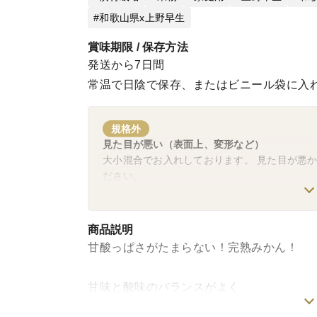
和歌山県x上野早生
賞味期限 / 保存方法
発送から7日間
常温で日陰で保存、またはビニール袋に入
規格外
見た目が悪い（表面上、変形など）
大小混合でお入れしております。 見た目が悪
ださい。
商品説明
甘酸っぱさがたまらない！完熟みかん！
甘味と酸味のバランスがよく、
マイルドな味わいで、