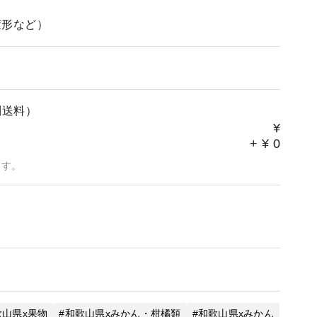
変形など）
別送料）
¥
+
¥
0
ます。
歌山県x果物
和歌山県xみかん・柑橘類
和歌山県xみかん