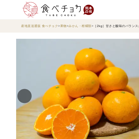
産地直送通販 食べチョク
果物
みかん・柑橘類
［2kg］甘さと酸味のバラン