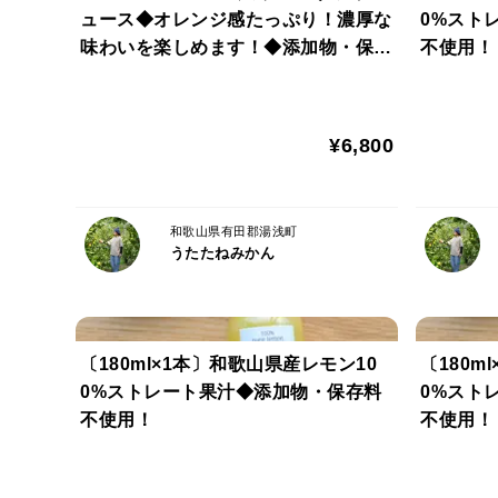
ュース◆オレンジ感たっぷり！濃厚な
0%スト
味わいを楽しめます！◆添加物・保存
不使用！
料不使用！
¥6,800
和歌山県有田郡湯浅町
うたたねみかん
〔180ml×1本〕和歌山県産レモン10
〔180m
0%ストレート果汁◆添加物・保存料
0%スト
不使用！
不使用！