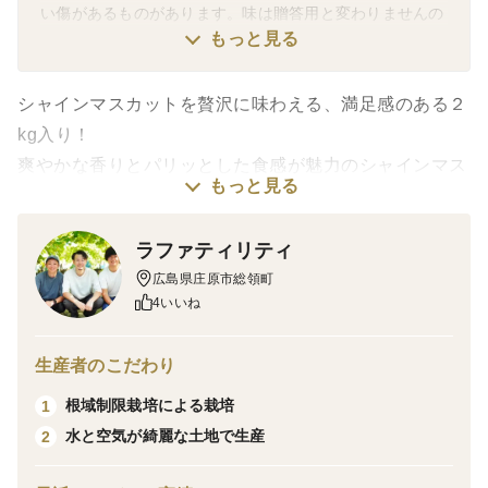
い傷があるものがあります。味は贈答用と変わりませんの
で、ご家庭で気軽に味わっていただけます。
もっと見る
シャインマスカットを贅沢に味わえる、満足感のある２
kg入り！
爽やかな香りとパリッとした食感が魅力のシャインマス
もっと見る
カット。
口に入れると果汁が弾け、上品な甘さとほのかなマス
ラファティリティ
カット香が広がります。種がなく皮ごと食べられるた
広島県庄原市総領町
め、お子さまからご年配の方まで幅広くお楽しみいただ
4いいね
けます。
生産者のこだわり
※こちらは【ご家庭用】の商品です。房の中には房型が
根域制限栽培による栽培
1
不揃いなものや、粒が小さいもの、表面に傷があるもの
水と空気が綺麗な土地で生産
2
があります。
味わいは贈答用と変わらないため、ご自宅等で気軽に楽