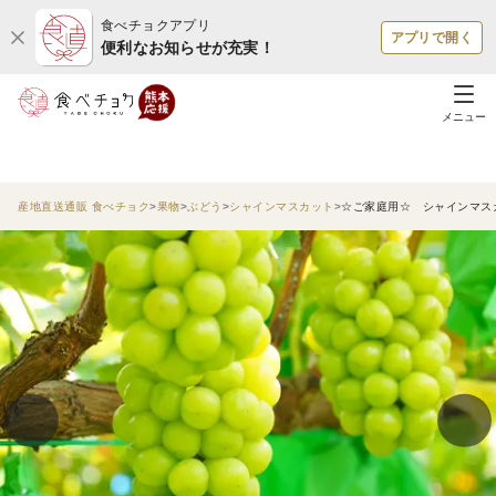
食べチョクアプリ
アプリで開く
便利なお知らせが充実！
メニュー
産地直送通販 食べチョク
果物
ぶどう
シャインマスカット
☆ご家庭用☆ シャインマスカ