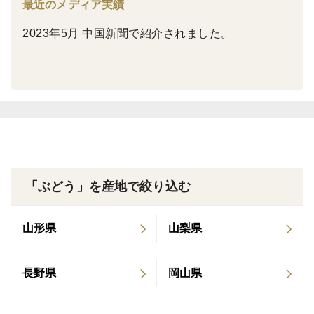
最近のメディア実績
しみたい方におすすめです。
2023年5月 中国新聞で紹介されました。
【発送方法】
品質保持のためクール便で発送いたします。
【梱包について】
房の総重量が２kg以上になるよう箱に入れ、底にはクッ
ション材を敷いて発送いたします。
※１つずつ丁寧に梱包し発送いたしますが万が一、輸送
「ぶどう」を産地で絞り込む
中に房に大きい損傷・腐敗等ございましたら到着後、商
品の写真を当社にメールにてご連絡ください。
山形県
山梨県
(company＠lafertility.co.jp)
長野県
岡山県