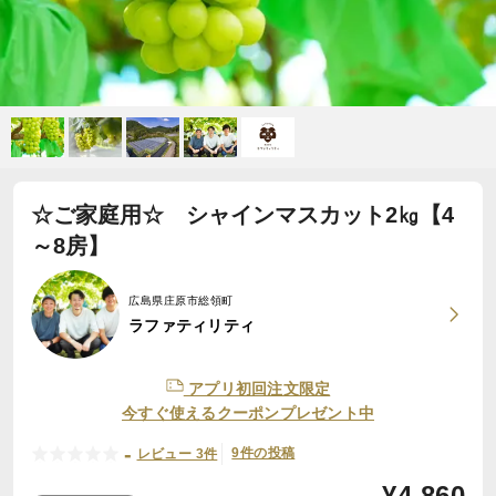
☆ご家庭用☆ シャインマスカット2㎏【4
～8房】
広島県庄原市総領町
ラファティリティ
アプリ初回注文限定
今すぐ使えるクーポンプレゼント中
-
9件の投稿
レビュー 3件
¥
4,860