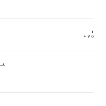
¥
+
¥
0
。
ース