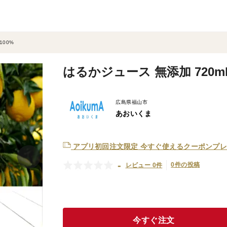
100%
はるかジュース 無添加 720ml
広島県福山市
あおいくま
アプリ初回注文限定
今すぐ使えるクーポンプレ
-
0件の投稿
レビュー 0件
今すぐ注文