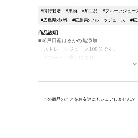
慣行栽培
果物
加工品
フルーツジュー
広島県x飲料
広島県xフルーツジュース
広
商品説明
■瀬戸田産はるかの無添加
ストレートジュース100％です。
インライン搾汁により、
優れた品質の果汁を作り出します。
はるか本来の味をお楽しみ頂けます。
とろみがあり酸味がなく
この商品のことをお友達にもシェアしませんか
まろやかな甘みが特徴です。
甘みや、ほろ苦さを感じる
はるかストレートジュースを
お楽しみ下さい。