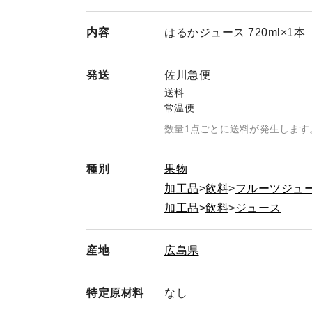
内容
はるかジュース 720ml×1本
発送
佐川急便
送料
常温便
数量1点ごとに送料が発生します
種別
果物
加工品
飲料
フルーツジュ
加工品
飲料
ジュース
産地
広島県
特定
原材料
なし