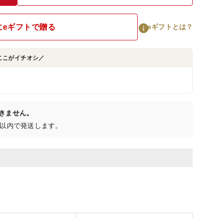
にeギフトで贈る
eギフトとは？
ここがイチオシ／
。
きません。
日以内で発送します。