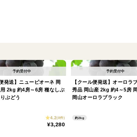
■720ml×1本
■保存方法
・未開栓の状態では
日の当たらない場所で常温保存して頂け
開封後は必ず冷蔵庫で保存して下さい。
■注意事項
・繊維質が沈殿しておりますので
便発送】ニューピオーネ 岡
【クール便発送】オーロラ
使用前によく振ってご使用下さい。
用 2kg 約4房～6房 種なしぶ
秀品 岡山産 2kg 約4～5房
開封後はお早目にお召し上がり下さい。
ありぶどう
岡山オーロラブラック
4.2
(8件)
約2kg
¥3,280