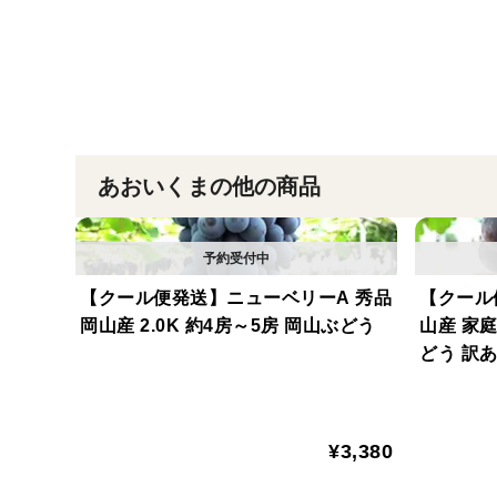
あおいくまの他の商品
【クール便発送】ニューベリーA 秀品
【クール
岡山産 2.0K 約4房～5房 岡山ぶどう
山産 家庭
どう 訳
¥3,380