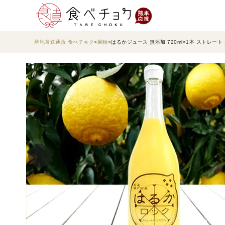
産地直送通販 食べチョク
果物
はるかジュース 無添加 720ml×1本 ストレート 