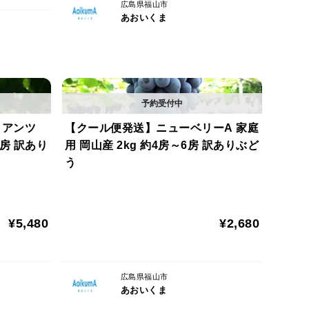
広島県福山市
あおいくま
イアンツ
【クール便発送】ニューベリーA 家庭
5房 訳あり
用 岡山産 2kg 約4房～6房 訳ありぶど
う
¥5,480
¥2,680
広島県福山市
あおいくま