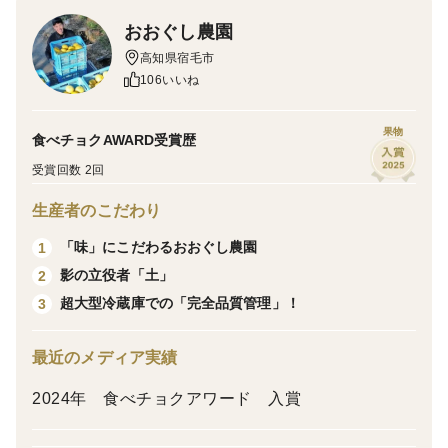
おおぐし農園
?si=lrjMojPWGxfId5CS
高知県宿毛市
おおぐしの農園の土佐文旦は収穫後、約1ヶ月温度と湿
106いいね
度が一定に保たれた大型冷蔵庫で寝かせて追熟します。
美味しくなるまでじっ…っと我慢。これがおおぐし農園
果物
食べチョクAWARD受賞歴
の文旦の美味しさの秘密です。
受賞回数 2回
生産者のこだわり
「味」にこだわるおおぐし農園
1
影の立役者「土」
2
超大型冷蔵庫での「完全品質管理」！
3
最近のメディア実績
2024年 食べチョクアワード 入賞