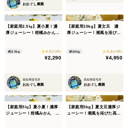
おおぐし農園
【家庭用2.5㎏】夏小夏！濃
【家庭用10kg】夏文旦 濃
厚ジューシー！柑橘みかんオ
厚ジューシー！潮風を浴びた
レンジ
高知県育ちの夏文旦 南国み
かん オレンジ
4.5
4.6
(13件)
(24件)
約2.5kg
約10kg
¥2,290
¥4,950
高知県宿毛市
高知県宿毛市
おおぐし農園
おおぐし農園
【家庭用5㎏】夏小夏！濃厚
【家庭用5kg】夏文旦濃厚ジ
ジューシー！柑橘みかん オ
ューシー！潮風を浴びた高知
レンジ
県育ちの夏文旦 柑橘みか
ん オレンジ