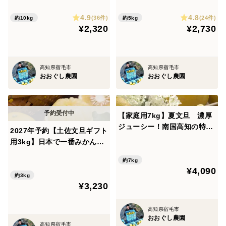
南国みかん オレンジ
4.9
4.8
(36件)
(24件)
約10kg
約5kg
¥2,320
¥2,730
高知県宿毛市
高知県宿毛市
おおぐし農園
おおぐし農園
【家庭用7kg】夏文旦 濃厚
ジューシー！南国高知の特産
2027年予約【土佐文旦ギフト
みかん「夏文旦」柑橘みか
用3kg】日本で一番みかんと
ん オレンジ
暮らしてる私たちにお任せく
約7kg
ださい！
¥4,090
約3kg
¥3,230
高知県宿毛市
おおぐし農園
高知県宿毛市