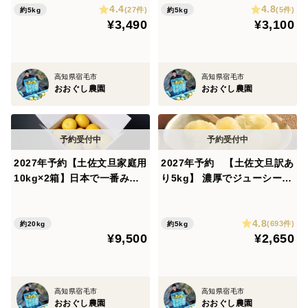
4.4
4.8
(27件)
(5件)
約5kg
約5kg
¥3,490
¥3,100
高知県宿毛市
高知県宿毛市
おおぐし農園
おおぐし農園
2027年予約【土佐文旦家庭用
2027年予約 【土佐文旦訳あ
10kg×2箱】日本で一番みか
り5kg】 濃厚でジューシー！
んと暮らしてる私たちにお任
潮風を浴びた南国高知県育ち
せください！
の土佐文旦
4.8
(693件)
約20kg
約5kg
¥9,500
¥2,650
高知県宿毛市
高知県宿毛市
おおぐし農園
おおぐし農園