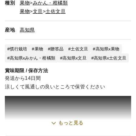
種別
果物
みかん・柑橘類
果物
文旦
土佐文旦
産地
高知県
慣行栽培
果物
贈答品
土佐文旦
高知県x果物
高知県xみかん・柑橘類
高知県x文旦
高知県x土佐文旦
賞味期限 / 保存方法
発送から14日間
涼しくて風通しの良いところで保管ください
もっと見る