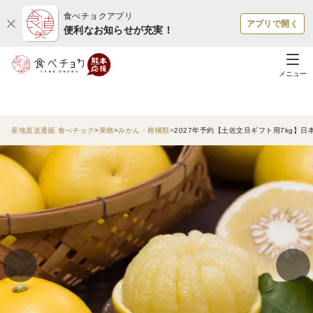
食べチョクアプリ
アプリで開く
便利なお知らせが充実！
メニュー
産地直送通販 食べチョク
果物
みかん・柑橘類
2027年予約【土佐文旦ギフト用7kg】