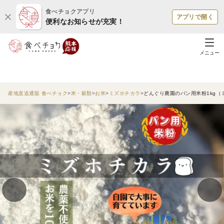
食べチョクアプリ
アプリで開く
便利なお知らせが充実！
メニュー
産地直送通販 食べチョク
米・穀類
お米
ミズホチカラ
どんぐり農園のパン用米粉1kg（