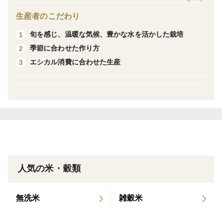
ミネラルが豊富な大井川用水を利用し、農薬、肥料を使
生産者のこだわり
用せずに栽培しています。
旬を感じ、温暖な気候、豊かな水を活かした栽培
1
【微粒粉末】
季節に合わせた作り方
2
大変キメの細かい均一な微粒粉末（メッシュ200）に仕
エシカル消費に合わせた生産
3
上げております。小麦粉などの代わりとしてだけではな
く、米粉ならではのもちもちとした食感を活かしたお料
理、お菓子にお使い頂けます。
【３つの特徴】
１．なめらかで、もっちりした味わい
粒子が細かいため、ホワイトソース、スープに使用する
人気の米・穀類
となめらかで口どけの良い食感をお楽しみ頂けます。ラ
イスペーパーでは、市販のものでは味わえないもちもち
無洗米
雑穀米
感が楽しめます。
蒸しパン、シフォンケーキなどにすると、しっとり、も