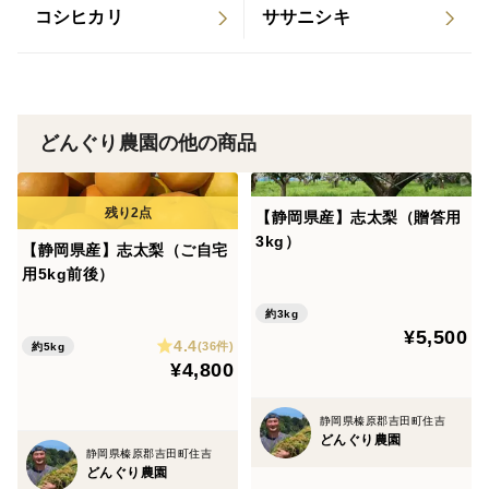
ちもちした独特の食感に仕上がります。
コシヒカリ
ササニシキ
２．低吸油、サクサク食感
米粉は小麦粉に比べ、油を吸いにくいという特性がある
事に加え、パリパリ感、サクサク感が向上する為、ヘル
どんぐり農園の他の商品
シーで美味しい味わいを楽しめます。
【静岡県産】志太梨（贈答用
３．ダマができにくい
3kg）
【静岡県産】志太梨（ご自宅
グルテンがないため、水に溶けやすく、ダマができにく
用5kg前後）
い為、お料理の作業性が大変良いです。また、ふるう必
約3kg
要もありません。
¥5,500
4.4
(36件)
約5kg
¥4,800
【業務用にご検討のお客様へ】
業務用でのご利用をご検討のお客様向けに大袋もござい
静岡県榛原郡吉田町住吉
ますので、お気軽にご相談ください。
どんぐり農園
静岡県榛原郡吉田町住吉
どんぐり農園