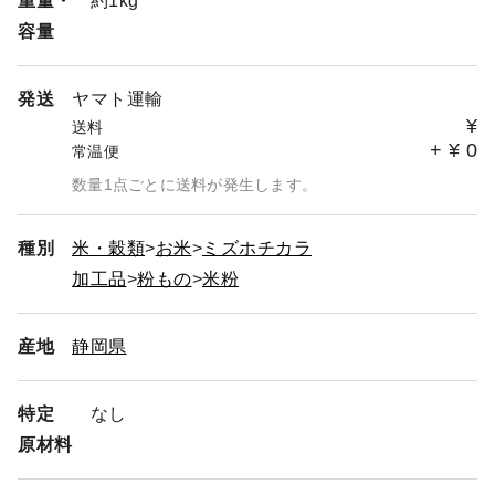
重量・
約1kg
容量
発送
ヤマト運輸
¥
送料
+
¥
0
常温便
数量1点ごとに送料が発生します。
種別
米・穀類
お米
ミズホチカラ
加工品
粉もの
米粉
産地
静岡県
特定
なし
原材料