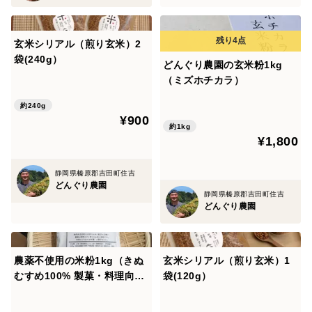
【食品表示栄養成分表示（100g当たり）】
エネルギー 374kcal 炭水化物 81.9g たんぱく質 6.0g 食
玄米シリアル（煎り玄米）2
塩相当量 0.0g 脂質 0.7g
袋(240g）
どんぐり農園の玄米粉1kg
日本食品標準成分表による推定値
（ミズホチカラ）
約240g
¥900
約1kg
¥1,800
静岡県榛原郡吉田町住吉
どんぐり農園
静岡県榛原郡吉田町住吉
どんぐり農園
農薬不使用の米粉1kg（きぬ
玄米シリアル（煎り玄米）1
むすめ100% 製菓・料理向
袋(120g）
き）