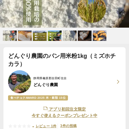
どんぐり農園のパン用米粉1kg（ミズホチ
カラ）
静岡県榛原郡吉田町住吉
どんぐり農園
食べチョクAWARD 2025 米・穀類 15位
アプリ初回注文限定
今すぐ使えるクーポンプレゼント中
-
3件の投稿
レビュー 1件