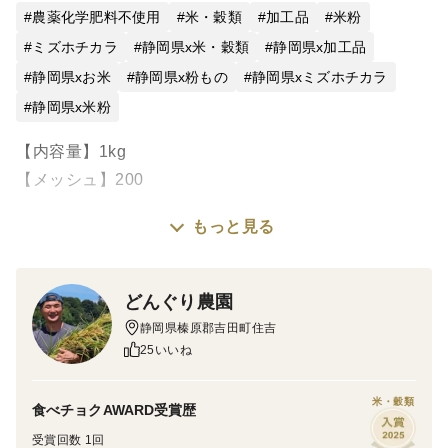
農薬化学肥料不使用
米・穀類
加工品
米粉
ミズホチカラ
静岡県x米・穀類
静岡県x加工品
静岡県xお米
静岡県x粉もの
静岡県xミズホチカラ
静岡県x米粉
【内容量】1kg
【メッシュ】200
もっと見る
【ミズホチカラ100%の米粉】
「どんぐり農園のパン用米粉」は、「ミズホチカラ」を
使用しており、それ以外のものは一切入っていない完全
どんぐり農園
無添加のパン用米粉です。また、くず米は一切使用せ
静岡県榛原郡吉田町住吉
ず、「食べても美味しい、高品質で安心して使える米
25いいね
粉」をコンセプトに作っている米粉です。
米・穀類
食べチョクAWARD受賞歴
【当園のミズホチカラ】
受賞回数 1回