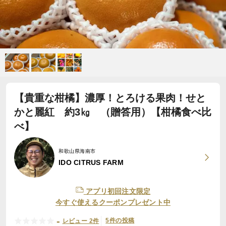
【貴重な柑橘】濃厚！とろける果肉！せと
かと麗紅 約3㎏ （贈答用）【柑橘食べ比
べ】
和歌山県海南市
IDO CITRUS FARM
アプリ初回注文限定
今すぐ使えるクーポンプレゼント中
-
5件の投稿
レビュー 2件