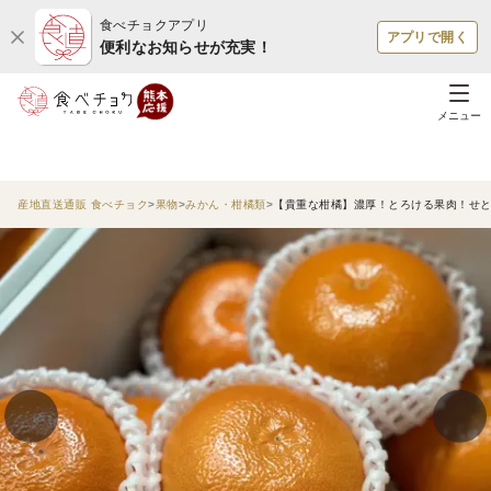
食べチョクアプリ
アプリで開く
便利なお知らせが充実！
メニュー
産地直送通販 食べチョク
果物
みかん・柑橘類
【貴重な柑橘】濃厚！とろける果肉！せと