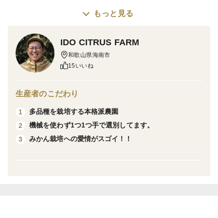
もっと見る
2月20日頃より順次発送！
現在予約受付中！
IDO CITRUS FARM
【期間限定】
和歌山県海南市
「せとか」と「麗紅」は「清見オレンジ」に香りの良い
15いいね
「アンコールオレンジ」を交配しさらに味の濃厚な
「マーコットオレンジ」を交配してできた新しい品種で
生産者のこだわり
す。
多品種を栽培する本格派農園
1
トロリととろける食感、濃厚でジューシーな味わい、み
機械を使わず1つ1つ手で選別してます。
2
ずみずしいオレンジの香り」と申し分ない逸品です。
みかん栽培への愛情がスゴイ！！
3
「せとか」と「麗紅」の両方を味わって下さい。
サイズは手選別なのでバラバラです。
果皮にも多少のキズがありますが、中身は問題ありませ
ん。