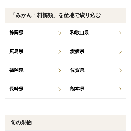
到着後は開封し、風通しの良い場所で保管下さい。
「みかん・柑橘類」を産地で絞り込む
＊香りや酸味がお好きな方はお早めに、酸味が苦手な方
は風通しの良い所で高温多湿を避けて、少し貯蔵して更
静岡県
和歌山県
に追熟させてからお召し上がり下さい。
広島県
愛媛県
福岡県
佐賀県
長崎県
熊本県
旬の果物