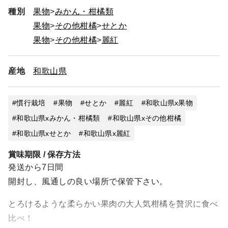
種別
果物
みかん・柑橘類
果物
その他柑橘
せとか
果物
その他柑橘
麗紅
産地
和歌山県
慣行栽培
果物
せとか
麗紅
和歌山県x果物
和歌山県xみかん・柑橘類
和歌山県xその他柑橘
和歌山県xせとか
和歌山県x麗紅
賞味期限 / 保存方法
発送から7日間
開封し、風通しの良い場所で保管下さい。
とろけるような柔らかい果肉の大人気柑橘を贅沢に食べ
比べ！