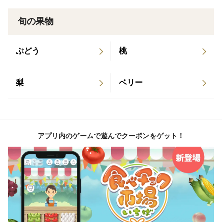
＜農園の紹介＞
旬の果物
奈良県桜井市、三輪山の麓にある小さないちご農園で
す。
ぶどう
桃
農園の横を流れる巻向川は古く万葉集にも詠まれてお
り、
古代よりこの地を潤しています。
梨
ベリー
東に三輪山、南西には大神神社の大鳥居、
遠くを望めば葛城山や二上山。
この美しい風景に囲まれて、日々いちご作りに励んでい
ます。
アプリ内のゲームで遊んでクーポンをゲット！
【受賞歴等】
・食べチョクいちご博2024（甘みと酸味のバランス部
門）『金賞』受賞🏆️
・奈良県イチゴ果実品評会『全国農業協同組合中央会
会長賞』受賞🏆️