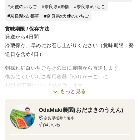
天使のいちご
奈良県x果物
奈良県xいちご
奈良県x古都華
奈良県x天使のいちご
賞味期限 / 保存方法
発送から4日間
冷蔵保存、早めにお召し上がりください（賞味期限：発
送日を含め4日）
朝採れ紅白いちごをその日に農園から直送します。
傷みにくいいちご専用容器「ゆりかーご」に
1粒1粒丁寧にパック詰め致します。
もっと見る
お祝いに！ギフトに最適です。
OdaMaki農園(おだまきのうえん)
奈良県桜井市箸中
熨斗をお付け致します。
34いいね
表書きの種類とお名前を【特記事項】にご記入下さい。
表書きの種類【御礼、御歳暮、祝御結婚、内祝、御出産