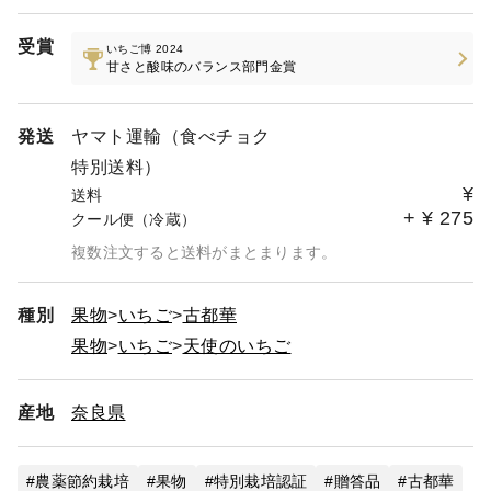
受賞
いちご博 2024
甘さと酸味のバランス部門金賞
発送
ヤマト運輸（食べチョク
特別送料）
¥
送料
+
¥
275
クール便（冷蔵）
複数注文すると送料がまとまります。
種別
果物
いちご
古都華
果物
いちご
天使のいちご
産地
奈良県
農薬節約栽培
果物
特別栽培認証
贈答品
古都華