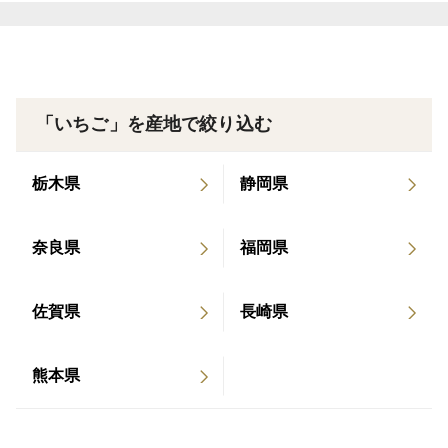
酸味と甘みのバランスがとれた白いいちごです。
高設栽培とは違い、土耕栽培のいちごは風味豊かな味わ
いに育ちます。
「いちご」を産地で絞り込む
他のいちごとはひと味違う風味をお楽しみ下さい。
栃木県
静岡県
※大きさは収穫の状況により変わります。
1パック6粒、8粒、9粒、11粒、15粒入のいずれかにな
ります。
奈良県
福岡県
（1パック約260ｇ入）
佐賀県
長崎県
※主に月～木曜日の発送となります（お届け日のご指定
は出来かねます）
熊本県
※離島へは発送できません。
※容器デザインが変わる場合があります。