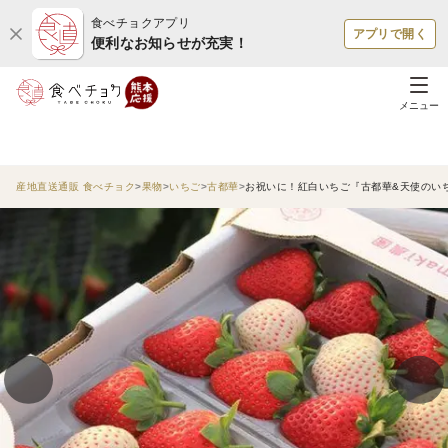
食べチョクアプリ
アプリで開く
便利なお知らせが充実！
メニュー
産地直送通販 食べチョク
果物
いちご
古都華
お祝いに！紅白いちご『古都華&天使のい