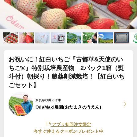
お祝いに！紅白いちご『古都華&天使のい
ちご®』特別栽培農産物 2パック1箱（熨
斗付）朝採り！農薬削減栽培！【紅白いち
ごセット】
奈良県桜井市箸中
OdaMaki農園(おだまきのうえん)
アプリ初回注文限定
今すぐ使えるクーポンプレゼント中