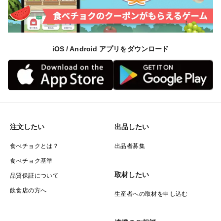
・大和さくらいブランド認定🎖️
【取引実績】
iOS / Android アプリをダウンロード
・阪急百貨店『バレンタインチョコレート博覧会』
------------------------------------------------------------
Odamaki農園における節減対象農薬の使用状況は
https://www.odamakifarm.jp
からご確認できます。
注文したい
出品したい
※奈良県地域比5割減
食べチョクとは？
出品者募集
食べチョク基準
取材したい
品質保証について
飲食店の方へ
生産者への取材を申し込む