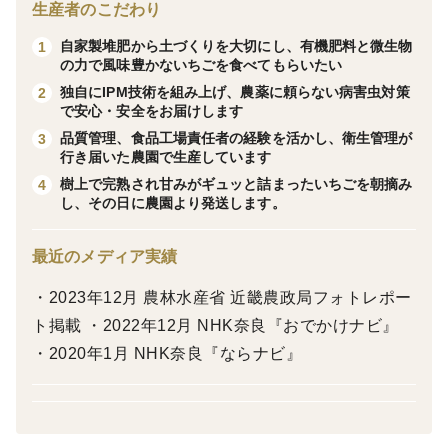
生産者のこだわり
祝、祝御卒業、祝御入学など、または表書きなし】
自家製堆肥から土づくりを大切にし、有機肥料と微生物
1
※ご記入がない場合は熨斗紙無しとなります。
の力で風味豊かないちごを食べてもらいたい
独自にIPM技術を組み上げ、農薬に頼らない病害虫対策
2
＜栽培のこだわり＞
で安心・安全をお届けします
安心・安全してお召しいただけるよう手間暇をかけ、
品質管理、食品工場責任者の経験を活かし、衛生管理が
3
行き届いた農園で生産しています
農薬を最小限に抑えた特別栽培農産物です。
樹上で完熟され甘みがギュッと詰まったいちごを朝摘み
4
有機肥料と自家製堆肥をふんだんに使用し、
し、その日に農園より発送します。
土作りから丁寧に栽培しました。
最近のメディア実績
＜品種、味の特徴＞
・2023年12月 農林水産省 近畿農政局フォトレポー
○奈良県ブランドいちご『古都華』
ト掲載 ・2022年12月 NHK奈良『おでかけナビ』
奈良県内のみ生産され流通量が少ない品種です。
・2020年1月 NHK奈良『ならナビ』
糖度香りが高く、つややかな深紅の輝きと深い味わいが
特徴です。
○白いちご『天使のいちご®』