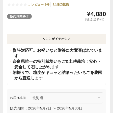
-
10件の投稿
レビュー 3件
¥
4,080
販売期間終了
（税込/送料別）
＼ここがイチオシ／
熨斗対応可。お祝いなど贈答に大変喜ばれていま
す
奈良県唯一の特別栽培いちご&土耕栽培！安心・
安全して召し上がれます
朝採りで、糖度がギュッと詰まったいちごを農園
から直送します
お届け地域
販売期間：2026年5月7日 〜 2026年5月30日