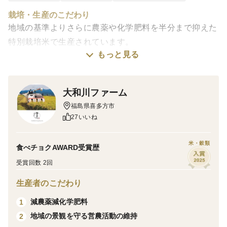
栽培・生産のこだわり
地域の基準よりさらに農薬や化学肥料を半分まで抑えた
特別栽培米で生産されています。
もっと見る
注文が入ってからお米を精米するため鮮度の高い状態で
お米を送ることが出来ます。
大和川ファーム
産地の特徴
福島県喜多方市
会津盆地北部に位置する喜多方市は豊富な水源と粘土質
27いいね
な土壌、盆地ならではの寒暖差の大きさからこめづくり
が盛んな地域です。
米・穀類
食べチョクAWARD受賞歴
また食味の評判も昔から高く福島会津産コシヒカリは日
受賞回数 2回
本穀物検定協会が定める食味特Ａ銘柄の常連となってお
ります。
生産者のこだわり
こめ作りが盛んなことから、その米から造った日本酒の
減農薬減化学肥料
1
生産も盛んであり人口4万5000人の人口でありながら10
地域の景観を守る営農活動の維持
2
の酒蔵が存在しています。