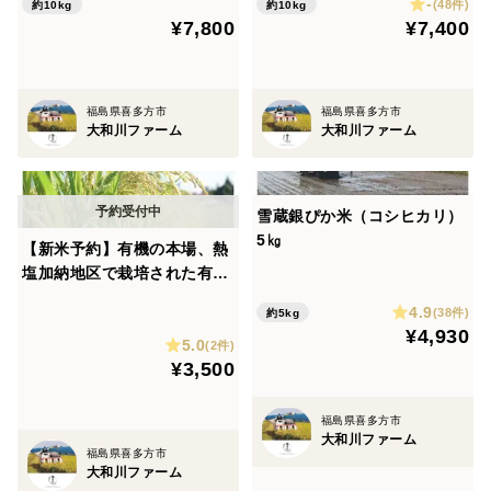
-
(48件)
約10kg
約10kg
¥7,800
¥7,400
福島県喜多方市
福島県喜多方市
大和川ファーム
大和川ファーム
雪蔵銀ぴか米（コシヒカリ）
5㎏
【新米予約】有機の本場、熱
塩加納地区で栽培された有機
栽培米(コシヒカリ)３㎏
4.9
(38件)
約5kg
¥4,930
5.0
(2件)
¥3,500
福島県喜多方市
大和川ファーム
福島県喜多方市
大和川ファーム