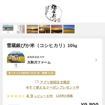
雪蔵銀ぴか米（コシヒカリ）10㎏
福島県喜多方市
大和川ファーム
食べチョクAWARD 2025 米・穀類 11位
アプリ初回注文限定
今すぐ使えるクーポンプレゼント中
4.9
126件の投稿
レビュー 67件
¥
9,800