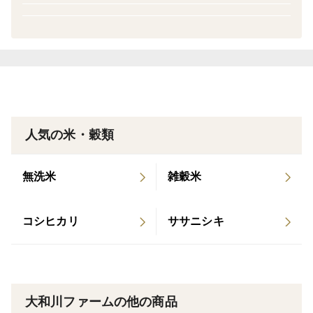
ラーメンがまず浮かぶ地域でありますが日本酒や米、蕎
麦やアスパラガス、リンゴなど食文化都市
ぜひお時間がありましたら足をはこんでみてくなんしょ
品種の特徴
日本人に圧倒的に支持されている品種です。
会津では昔から生産が盛んであり大粒で食味の評価も全
人気の米・穀類
国で群を抜いています。
無洗米
雑穀米
保存方法など
穀物であるお米は野菜や肉と異なりすぐに腐ることはあ
りません。
コシヒカリ
ササニシキ
しかし、鮮度は精米後必ず落ちていきます。
特に夏季は冷蔵保存をする事をお勧めします。
大和川ファームの他の商品