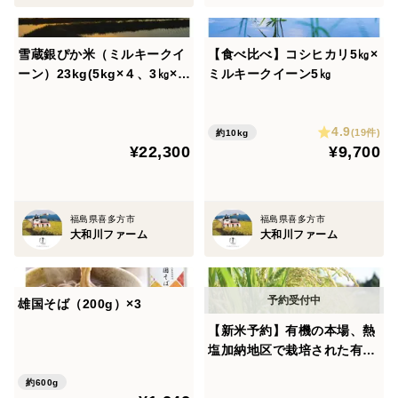
雪蔵銀ぴか米（ミルキークイ
【食べ比べ】コシヒカリ5㎏×
ーン）23kg(5kg×４、3㎏×
ミルキークイーン5㎏
１)
4.9
(19件)
約10kg
¥22,300
¥9,700
福島県喜多方市
福島県喜多方市
大和川ファーム
大和川ファーム
雄国そば（200g）×3
【新米予約】有機の本場、熱
塩加納地区で栽培された有機
栽培米(コシヒカリ)5㎏
約600g