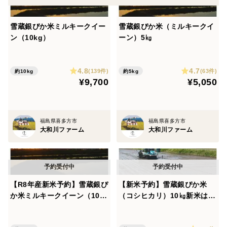
雪蔵銀ぴか米ミルキークイー
雪蔵銀ぴか米（ミルキークイ
ン（10kg）
ーン）5㎏
4.8
4.7
(139件)
(63件)
約10kg
約5kg
¥9,700
¥5,050
福島県喜多方市
福島県喜多方市
大和川ファーム
大和川ファーム
【R8年産新米予約】雪蔵銀ぴ
【新米予約】雪蔵銀ぴか米
か米ミルキークイーン（10k
（コシヒカリ）10㎏新米は1
g）
0/10ごろより