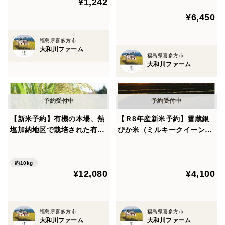
¥1,242
¥6,450
福島県喜多方市
大和川ファーム
福島県喜多方市
大和川ファーム
【新米予約】有機の本場、熱
【Ｒ8年産新米予約】雪蔵銀
塩加納地区で栽培された有機
ぴか米（ミルキークイーン）
栽培米(コシヒカリ)10㎏
5㎏
約10kg
¥12,080
¥4,100
福島県喜多方市
福島県喜多方市
大和川ファーム
大和川ファーム