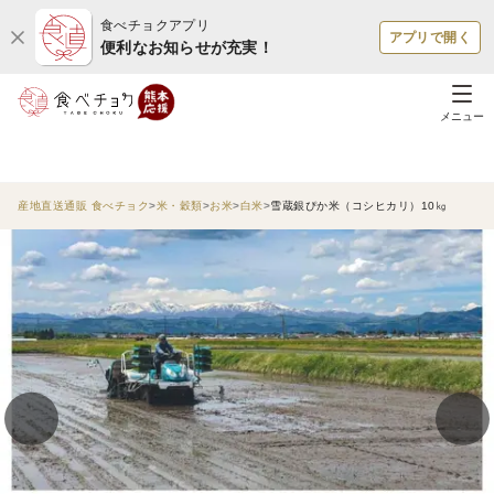
食べチョクアプリ
アプリで開く
便利なお知らせが充実！
メニュー
産地直送通販 食べチョク
米・穀類
お米
白米
雪蔵銀ぴか米（コシヒカリ）10㎏