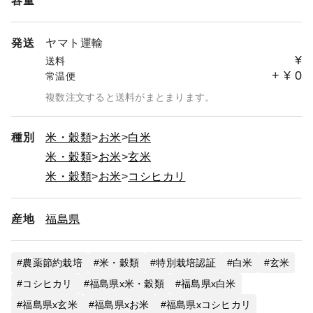
容量
発送
ヤマト運輸
¥
送料
+
¥
0
常温便
複数注文すると送料がまとまります。
種別
米・穀類
お米
白米
米・穀類
お米
玄米
米・穀類
お米
コシヒカリ
産地
福島県
農薬節約栽培
米・穀類
特別栽培認証
白米
玄米
コシヒカリ
福島県x米・穀類
福島県x白米
福島県x玄米
福島県xお米
福島県xコシヒカリ