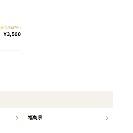
れ、小玉などが入ったものになります。見た目ではな
4.9
(27件)
用にどうぞ！
¥3,560
栽培とい栽培方法をを導入いたしました。それによ
た作業効率の向上から一定の品質のりんごが収穫でき
くり時間をかけて完熟させたりんごは、「木成り完
福島県
っております。