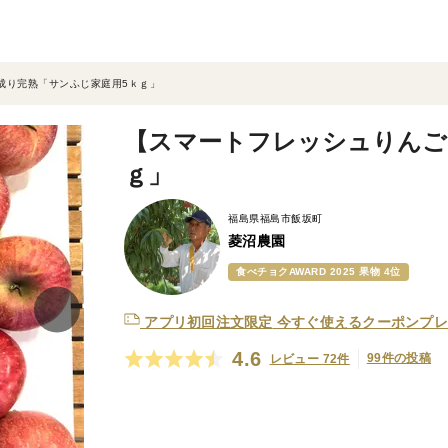
成り完熟「サンふじ家庭用5ｋｇ」
【スマートフレッシュりんご
ｇ」
福島県福島市飯坂町
菱沼農園
食べチョクAWARD 2025 果物 4位
アプリ初回注文限定
今すぐ使えるクーポンプレ
4.6
99件の投稿
レビュー 72件