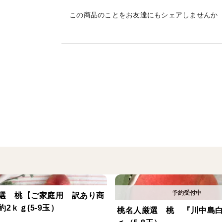
商品内容をご案内いたします。
この商品のことをお友達にもシェアしませんか
---------------------------------------------------
・商品内容：サンふじ家庭用5ｋｇ（玉数
※ダンボール箱込 モールドもしくはフル
・収穫・発送期間：貯蔵りんごのため、発送
1度のペースでご配送させていただきたく
12月に収穫し、スマートフレッシュにて保
す。
甘み ★★★★☆
酸味 ★★★☆☆
香り ★★☆☆☆
コク ★★★☆☆
＜品種＞
選 桃【ご家庭用 訳あり商
サンふじ5ｋｇ（玉数指定はできません）
2ｋｇ(5-9玉）
桃名人厳選 桃 『川中島白
※ダンボール箱込 モールドもしくはフル