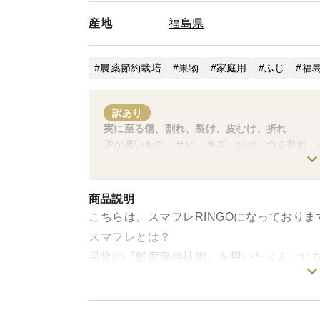
産地
福島県
農薬節約栽培
果物
家庭用
ふじ
福
訳あり
実に至る傷、割れ、裂け、皮むけ、折れ
形が悪いもの、サビ、キズ、おせ、つる割れ、
商品説明
こちらは、スマフレRINGOになっておりま
スマフレとは？
果物の『鮮度保持技術』を用いたりんごに
収穫時の品質やみずみずしさの状態をキー
ます。