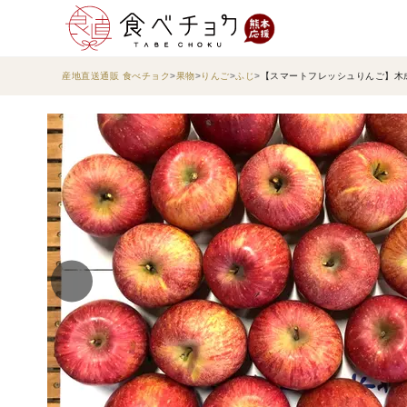
産地直送通販 食べチョク
果物
りんご
ふじ
【スマートフレッシュりんご】木