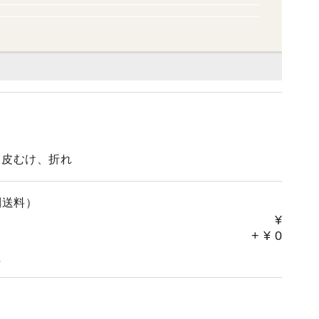
した。
、皮むけ、折れ
別送料）
¥
+
¥
0
。