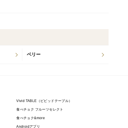
とで注目されている鮮度保持技術（スマートフレッ
でお届けいたします。
熟の原因となるエチレンから果実を守る、安全な鮮度
み重ねることで、樹自体がおいしいりんごを実らせて
ベリー
史ある土壌＝美味しいものづくり。果物の栽培も継続
を忘れず、果物に寄り添った栽培をしております。
指定など）〉
個人差による食感、思っていたのと違うなどの理由、ご
Vivid TABLE（ビビッドテーブル）
での返金・返品・交換は受け付けておりません。
食べチョク フルーツセレクト
食べチョク&more
Androidアプリ