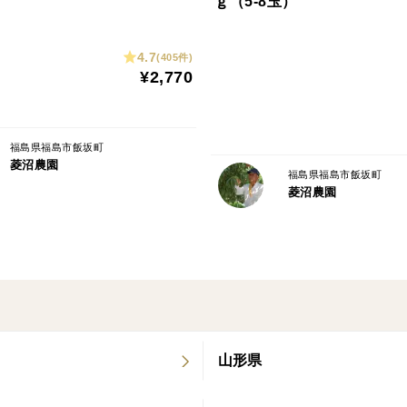
ｇ（5-8玉）
家庭用商品とは・・・
4.7
(405件)
形が悪いもの、サビ、キズ、おせ、つる割
¥2,770
く鮮度や味重視のりんごです！是非ご自宅
※▲写真のような品が含まれます▼
福島県福島市飯坂町
菱沼農園
尚、蜜入りの保証はしておりません。
福島県福島市飯坂町
菱沼農園
〈栽培/生産方法、こだわり〉
・従来の栽培方法ではなく、高密植わい化
り、樹のすみずみまで太陽が行き届き、ま
ます。
・雪がちらつく直前まで樹にならし、じっ
山形県
熟」の由来の通り、品種の美味しさが詰ま