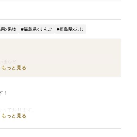
島県x果物
福島県xりんご
福島県xふじ
小玉など
もっと見る
す！
なっております。
もっと見る
プできる最新技術で保存をかけたりんごになっており