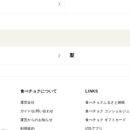
・収穫時の品質やみずみずしさを保てるこ
シュ）を用いて、年明けでも鮮度の良い品
スマートフレッシュとは・・・？果実の過
保持システムです。
・葉面散布と有機肥料を何年も繰り返し積
梨
くれるようになりました。産地が残る＝歴
が大切で、常に美味しい果物づくりの初心
〈注文に際しての注意点（配送方法や納期
●配送は常温でのお届けとなります。
食べチョクについて
LINKS
●お客様都合による受け取り拒否（食味や
運営会社
食べチョクふるさと納税
不在での お受け取りの遅延による返品）
ガイド/お問い合わせ
食べチョク コンシェルジュ
●日時指定はお受けできません。
運営からのお知らせ
食べチョク ギフトカード
●配送会社はヤマト運輸になります。
利用規約
iOSアプリ