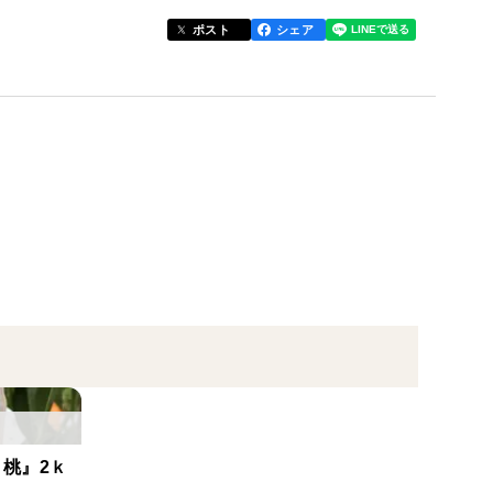
ポスト
シェア
指定不可）
ーツキャップに入れてのご手配となります。
は10日ほどお日にちをいただいております。10日に
存じます。
存したりんごを5ｋｇ用の箱に入れてお届けとなりま
桃』2ｋ
ーツキャップに入れてのご手配となります。