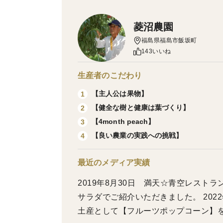
菱沼農園
福島県福島市飯坂町
143いいね
生産者のこだわり
【主人公は果物】
1
【健全な樹と健康は葉づくり】
2
【4month peach】
3
【良い農業の実践への挑戦】
4
最近のメディア実績
2019年8月30日 満天☆青空レストラ
サラダでご紹介いただきました。 20
土産として【フルーツポップコーン】をお