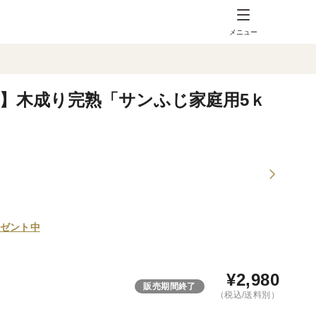
メニュー
】木成り完熟「サンふじ家庭用5ｋ
ゼント中
¥
2,980
販売期間終了
（税込/送料別）