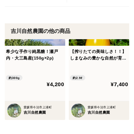
吉川自然農園の他の商品
希少な手作り純黒糖！瀬戸
【搾りたての美味しさ！！】
内・大三島産(150g×2p)
しまなみの豊かな自然が育ん
だ無添加みかんジュース（72
0ml×4本）
約300g
約2.9ℓ
¥4,200
¥7,400
愛媛県今治市上浦町
愛媛県今治市上浦町
吉川自然農園
吉川自然農園