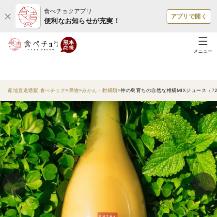
食べチョクアプリ
アプリで開く
便利なお知らせが充実！
メニュー
産地直送通販 食べチョク
果物
みかん・柑橘類
神の島育ちの自然な柑橘MIXジュース（720