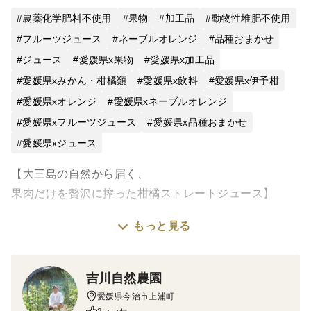
農薬化学肥料不使用
果物
加工品
動物性堆肥不使用
フルーツジュース
ネーブルオレンジ
品種おまかせ
ジュース
愛媛県x果物
愛媛県x加工品
愛媛県xみかん・柑橘類
愛媛県x飲料
愛媛県x伊予柑
愛媛県xオレンジ
愛媛県xネーブルオレンジ
愛媛県xフルーツジュース
愛媛県x品種おまかせ
愛媛県xジュース
【大三島の自然から届く、
果肉だけを贅沢に搾った柑橘ストレートジュース】
もっと見る
しまなみ海道の真ん中、
大山祇神社が鎮座する大三島の豊かな自然の中で、
農薬・化学肥料・除草剤を一切使わずに育てた柑橘だけ
吉川自然農園
を使用しています。
愛媛県今治市上浦町