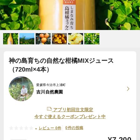
神の島育ちの自然な柑橘MIXジュース
（720ml×4本）
愛媛県今治市上浦町
吉川自然農園
アプリ初回注文限定
今すぐ使えるクーポンプレゼント中
-
0件の投稿
レビュー 0件
¥
7,200