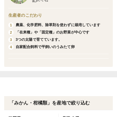
3いいね
こちらは、香り高い伊予柑と大三島ネーブルオレンジを
ミックスした果汁100%ジュース。
生産者のこだわり
水も香料も加えず、素材の味だけで仕上げたストレート
農薬、化学肥料、除草剤を使わずに栽培しています
1
ジュースです。
「在来種」や「固定種」のお野菜が中心です
2
3つの太陽で育てています。
3
搾汁方法にもこだわり、皮を丁寧にむいてから果肉だけ
自家配合飼料で平飼いのうみたて卵
4
をしぼることで、
雑味や苦みを極力抑えた、濃厚でまろやかな味わいに仕
上げています。
同じ木でも、同じ味になることはありません。
その年その年の柑橘の個性が、そのままジュースの味に
映し出されます。
まさに“一期一会”の味わいをお楽しみください。
「みかん・柑橘類」を産地で絞り込む
小さなお子さまにも安心してお飲みいただける、