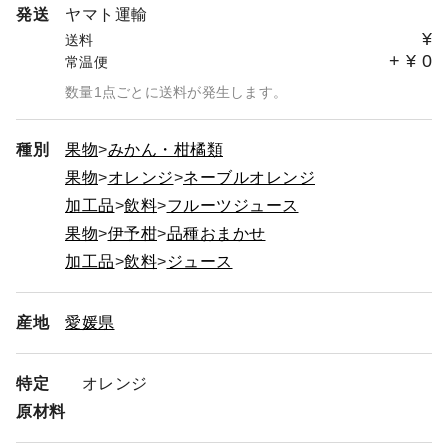
発送
ヤマト運輸
¥
送料
+
¥
0
常温便
数量1点ごとに送料が発生します。
種別
果物
みかん・柑橘類
果物
オレンジ
ネーブルオレンジ
加工品
飲料
フルーツジュース
果物
伊予柑
品種おまかせ
加工品
飲料
ジュース
産地
愛媛県
特定
オレンジ
原材料