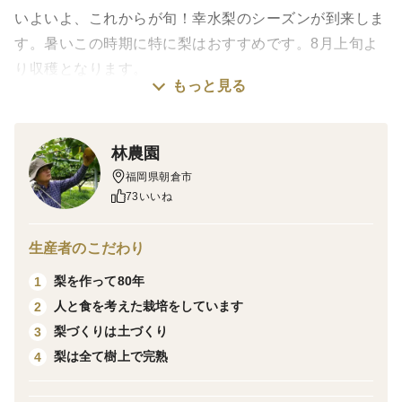
いよいよ、これからが旬！幸水梨のシーズンが到来しま
す。暑いこの時期に特に梨はおすすめです。8月上旬よ
り収穫となります。
もっと見る
お届けは8月7日前後からとなります。ご注文の状況に
よってはお時間をいただく場合もございますが、何卒ご
林農園
了承くださいませ。
福岡県朝倉市
73いいね
家庭用：少し形が良くなかったり、見た目がよくない分
が入ります。
生産者のこだわり
皮をむくと中身は同じ糖度、水分です。
梨を作って80年
1
人と食を考えた栽培をしています
2
＜林農園の方針＞
梨づくりは土づくり
3
林農園は、みなさまに満足していただける果物をお届け
梨は全て樹上で完熟
4
したいという想いで「農薬を減らす栽培(福岡基準より
35％減)・化学肥料を使わない栽培」への挑戦をはじ