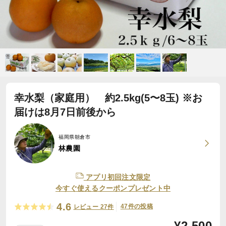
幸水梨（家庭用） 約2.5kg(5〜8玉) ※お
届けは8月7日前後から
福岡県朝倉市
林農園
アプリ初回注文限定
今すぐ使えるクーポンプレゼント中
4.6
47件の投稿
レビュー 27件
¥
2,500