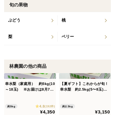
旬の果物
＜保存方法＞
生ものですので、到着後すぐにお召し上がりください。
もしくは冷蔵庫にて保存してください。
ぶどう
桃
＜賞味期限＞
梨
ベリー
生ものですので、到着後すぐにお召し上がりください。
冷蔵庫意保管しますと10日程度は日持ちいたします。
林農園の他の商品
幸水梨（家庭用） 約5kg(10
【夏ギフト】これからが旬！
～18玉) ※お届けは8月7日
幸水梨 約2.5kg(5〜8玉)
前後から
熨斗対応
4.8
(192件)
約5kg
約2.5kg
¥4,350
¥3,150