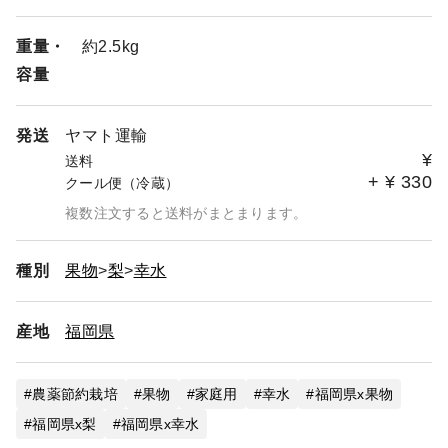
重量・
約2.5kg
容量
発送
ヤマト運輸
¥
送料
+
¥
330
クール便（冷蔵）
複数注文すると送料がまとまります。
種別
果物
梨
幸水
産地
福岡県
農薬節約栽培
果物
家庭用
幸水
福岡県x果物
福岡県x梨
福岡県x幸水