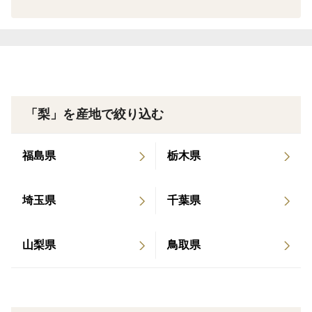
め、土づくりを大切にした微生物農法に辿りつきまし
た。果樹は土づくりでもあります。土には有機質肥料や
堆肥・緑肥を使い、微生物の働きを最大限に利用し除草
剤も一切使用せず、農薬は必要最低限の栽培で取り組ん
でいます。そうすることで果樹本来の力を引き出し、食
味と甘味を高めています。
「梨」を産地で絞り込む
＜こだわりポイント＞
福島県
栃木県
幸水梨は、上品でさわやかな甘味が持ち味です。果肉が
やわらかく、シャリシャリとした歯ざわりで水分が豊富
埼玉県
千葉県
です。夏の暑いときに、冷やした幸水梨は格別です。
山梨県
鳥取県
＜オススメの食べ方＞
冷やして食べると、暑い夏に涼しいひとときを味わえま
す。