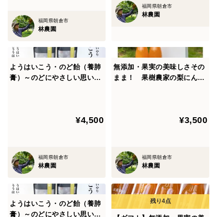
福岡県朝倉市
林農園
福岡県朝倉市
林農園
ようはいこう・のど飴（養肺
無添加・果実の美味しさその
膏）～のどにやさしい思いや
まま！ 果樹農家の梨にんじ
り・梨エキス～セット
んジュースギフト 720ml×2
本組 ギフト・母の日【熨斗
対応】
¥4,500
¥3,500
福岡県朝倉市
福岡県朝倉市
林農園
林農園
ようはいこう・のど飴（養肺
膏）～のどにやさしい思いや