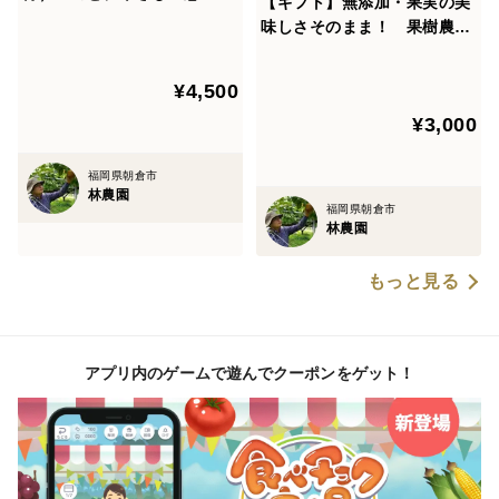
【ギフト】無添加・果実の美
り・梨エキス～セット
味しさそのまま！ 果樹農家
の梨にんじんジュースギフ
ト 180ｍｌ5本組 のし対
¥4,500
応 母の日
¥3,000
福岡県朝倉市
林農園
福岡県朝倉市
林農園
もっと見る
アプリ内のゲームで遊んでクーポンをゲット！