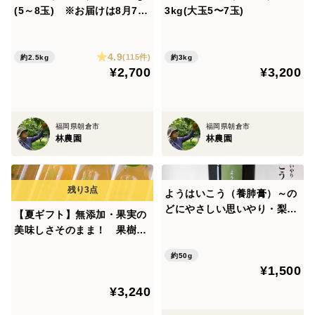
(5～8玉) ※お届けは8月7日
3kg(大玉5〜7玉)
前後から
4.9
(115件)
約2.5kg
約3kg
¥2,700
¥3,200
福岡県朝倉市
福岡県朝倉市
林農園
林農園
ようはいこう（養肺膏）～の
どにやさしい思いやり・梨エ
【夏ギフト】無添加・果実の
キス～ 1本
美味しさそのまま！ 果樹農
家の梨まる搾りジュースギフ
約50g
ト 180ｍｌ5本組 のし対応
¥1,500
母の日
¥3,240