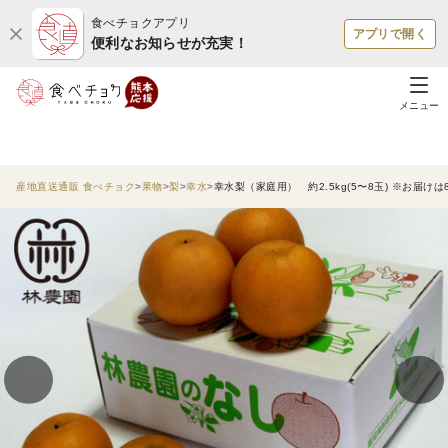
食べチョクアプリ
アプリで開く
便利なお知らせが充実！
メニュー
産地直送通販 食べチョク
果物
梨
幸水
幸水梨（家庭用） 約2.5kg(5〜8玉) ※お届け