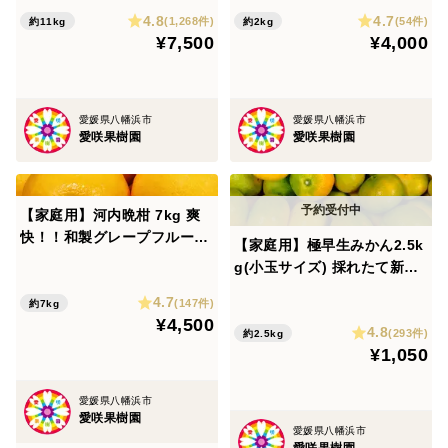
4.8
4.7
(1,268件)
(54件)
約11kg
約2kg
¥7,500
¥4,000
愛媛県八幡浜市
愛媛県八幡浜市
愛咲果樹園
愛咲果樹園
【家庭用】河内晩柑 7kg 爽
快！！和製グレープフルーツ
【家庭用】極早生みかん2.5k
♡
g(小玉サイズ) 採れたて新
鮮！甘酸っぱい青みかん♡
4.7
(147件)
約7kg
¥4,500
4.8
(293件)
約2.5kg
¥1,050
愛媛県八幡浜市
愛咲果樹園
愛媛県八幡浜市