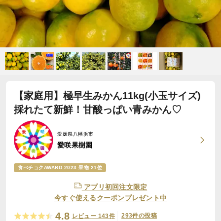
【家庭用】極早生みかん11kg(小玉サイズ)
採れたて新鮮！甘酸っぱい青みかん♡
愛媛県八幡浜市
愛咲果樹園
食べチョクAWARD 2023 果物 21位
アプリ初回注文限定
今すぐ使えるクーポンプレゼント中
4.8
293件の投稿
レビュー 143件