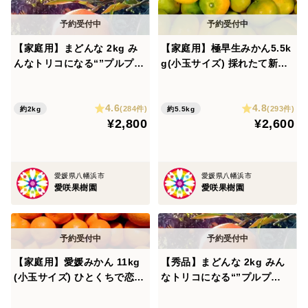
【家庭用】まどんな 2kg み
【家庭用】極早生みかん5.5k
んなトリコになる“”プルプ
g(小玉サイズ) 採れたて新
ル“”新食感♡高級柑橘♫愛媛
鮮！甘酸っぱい青みかん♡
みかん！【冬ギフト】
4.6
4.8
(284件)
(293件)
約2kg
約5.5kg
¥2,800
¥2,600
愛媛県八幡浜市
愛媛県八幡浜市
愛咲果樹園
愛咲果樹園
【家庭用】愛媛みかん 11kg
【秀品】まどんな 2kg みん
(小玉サイズ) ひとくちで恋す
なトリコになる“”プルプ
る♡濃い味みかん♪【冬ギフ
ル“”新食感♡高級柑橘♫愛媛
ト】
みかん！【冬ギフト】