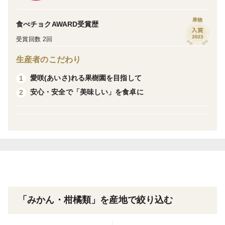
ちください。
果物
食べチョクAWARD受賞歴
・重量：約11kg（箱込み）
受賞回数 2回
・サイズ：3S～S（直径4.5～6.1cm） 200個程度(目
生産者のこだわり
安)
・外観：家庭用（多少の傷あり）
愛咲(あいさ)れる果樹園を目指して
1
安心・安全で「美味しい」を食卓に
2
※生もののため、配送中に傷みが発生する可能性があり
ます。出荷前に検品はしておりますが、ご理解いただけ
ると助かります。
※農薬節減率20％
「みかん・柑橘類」を産地で絞り込む