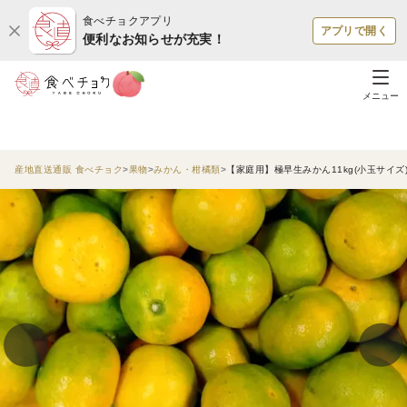
食べチョクアプリ
アプリで開く
便利なお知らせが充実！
メニュー
産地直送通販 食べチョク
果物
みかん・柑橘類
【家庭用】極早生みかん11kg(小玉サイ