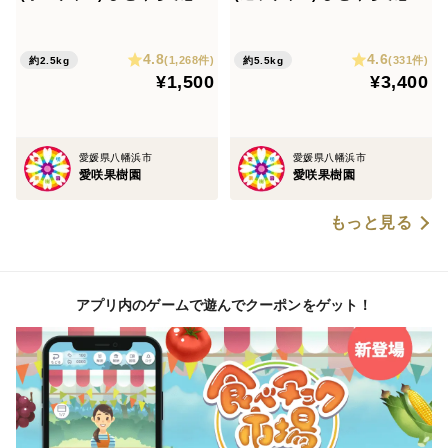
る♡濃い味みかん♪【冬ギフ
る♡濃い味みかん♪【冬ギフ
ト】
ト】
4.8
4.6
(1,268件)
(331件)
約2.5kg
約5.5kg
¥1,500
¥3,400
愛媛県八幡浜市
愛媛県八幡浜市
愛咲果樹園
愛咲果樹園
もっと見る
アプリ内のゲームで遊んでクーポンをゲット！