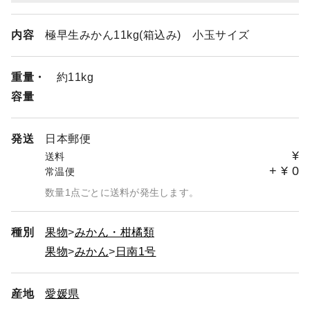
内容
極早生みかん11kg(箱込み) 小玉サイズ
重量・
約11kg
容量
発送
日本郵便
¥
送料
+
¥
0
常温便
数量1点ごとに送料が発生します。
種別
果物
みかん・柑橘類
果物
みかん
日南1号
産地
愛媛県