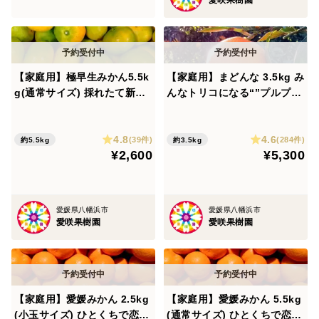
愛咲果樹園
【家庭用】極早生みかん5.5k
【家庭用】まどんな 3.5kg み
g(通常サイズ) 採れたて新
んなトリコになる“”プルプ
鮮！甘酸っぱい青みかん♡
ル“”新食感♡高級柑橘♫愛媛
みかん！【冬ギフト】
4.8
4.6
(39件)
(284件)
約5.5kg
約3.5kg
¥2,600
¥5,300
愛媛県八幡浜市
愛媛県八幡浜市
愛咲果樹園
愛咲果樹園
【家庭用】愛媛みかん 2.5kg
【家庭用】愛媛みかん 5.5kg
(小玉サイズ) ひとくちで恋す
(通常サイズ) ひとくちで恋す