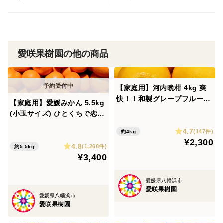
愛咲果樹園の他の商品
【家庭用】河内晩柑 4kg 爽
快！！和製グレープフルーツ
【家庭用】愛媛みかん 5.5kg
♡
(小玉サイズ) ひとくちで恋す
る♡濃い味みかん♪【冬ギフ
4.7
(147件)
約4kg
ト】
¥2,300
4.8
(1,268件)
約5.5kg
¥3,400
愛媛県八幡浜市
愛咲果樹園
愛媛県八幡浜市
愛咲果樹園