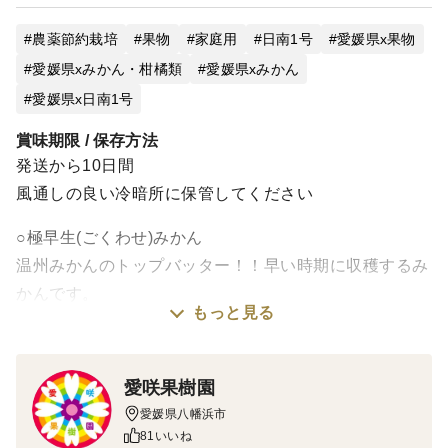
農薬節約栽培
果物
家庭用
日南1号
愛媛県x果物
愛媛県xみかん・柑橘類
愛媛県xみかん
愛媛県x日南1号
賞味期限 / 保存方法
発送から10日間
風通しの良い冷暗所に保管してください
○極早生(ごくわせ)みかん
温州みかんのトップバッター！！早い時期に収穫するみ
かんです。
もっと見る
見た目は青く、優しい甘さと酸味のある味が特徴です。
みかん好きな方、早生みかんまで待てない方にオススメ
☆
愛咲果樹園
さわやかな風味で初秋にぴったりです！！
愛媛県八幡浜市
※甘いみかんが好きな方は、11月の早生みかんまでお待
81いいね