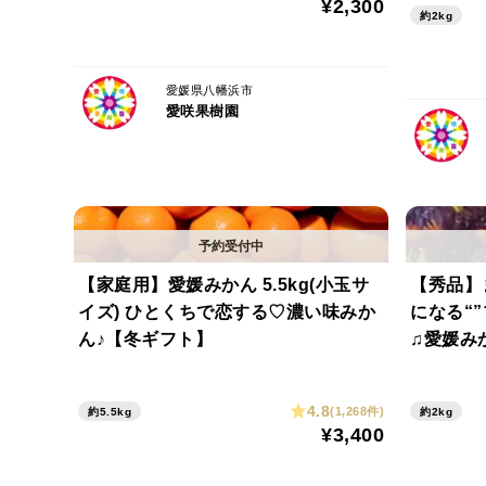
¥2,300
約2kg
愛媛県八幡浜市
愛咲果樹園
【家庭用】愛媛みかん 5.5kg(小玉サ
【秀品】
イズ) ひとくちで恋する♡濃い味みか
になる“
ん♪【冬ギフト】
♫愛媛み
4.8
(1,268件)
約5.5kg
約2kg
¥3,400