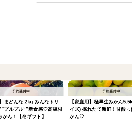
・内容量：2kg（箱込み）
・階級：混合サイズ M～3L（直径6.7～9.5
⇒大小様々！気分に合わせてチョイス！！
・等級：家庭用（傷あり/着色不良）
⇒お得に食べたい方におすすめ
※生もののため、配送中に傷みが発生する
ご理解いただけると助かります。
※酸味が気になる場合は数日置いてから召
※カットフルーツ(スマイルカットやくし切
※設定送料＞実送料のため、差額分は商品
※農薬節減率20％
】まどんな 2kg みんなトリ
【家庭用】極早生みかん5.5k
“”プルプル“”新食感♡高級柑
イズ) 採れたて新鮮！甘酸
みかん！【冬ギフト】
かん♡