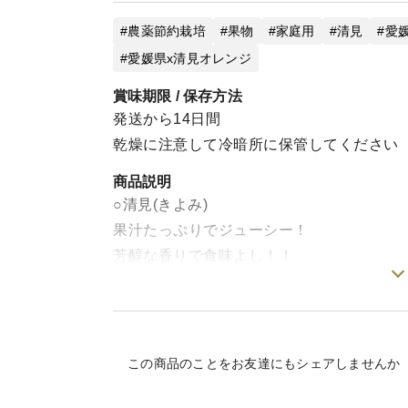
農薬節約栽培
果物
家庭用
清見
愛
愛媛県x清見オレンジ
賞味期限 / 保存方法
発送から14日間
乾燥に注意して冷暗所に保管してください
商品説明
○清見(きよみ)
果汁たっぷりでジューシー！
芳醇な香りで食味よし！！
濃厚なお味をお楽しみいただけます！！！
育種親として優秀な品種☆
⇒甘平、まどんな、せとか、不知火など多
この商品のことをお友達にもシェアしませんか
『 果汁たっぷり香りよし♡』