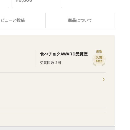
¥6,800
レビューと投稿
商品について
果物
食べチョクAWARD受賞歴
受賞回数 2回