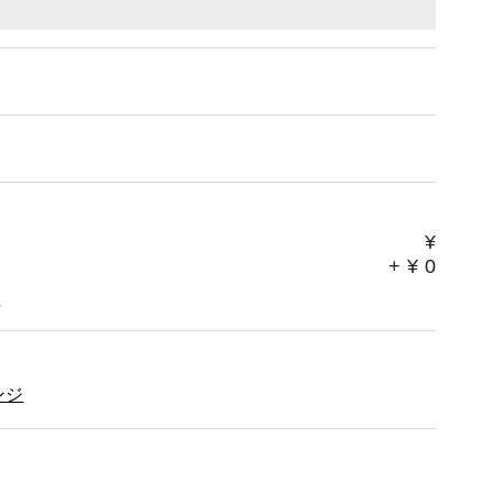
¥
+
¥
0
。
ンジ