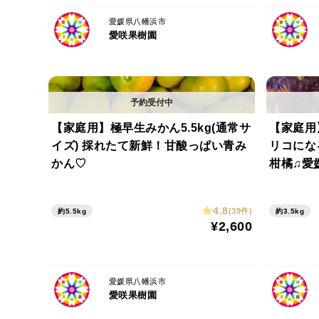
愛媛県八幡浜市
愛咲果樹園
【家庭用】極早生みかん5.5kg(通常サ
【家庭用】
イズ) 採れたて新鮮！甘酸っぱい青み
リコにな
かん♡
柑橘♫愛
4.8
(39件)
約5.5kg
約3.5kg
¥2,600
愛媛県八幡浜市
愛咲果樹園