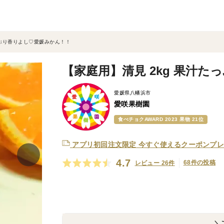
っぷり香りよし♡愛媛みかん！！
【家庭用】清見 2kg 果汁
愛媛県八幡浜市
愛咲果樹園
食べチョクAWARD 2023 果物 21位
アプリ初回注文限定
今すぐ使えるクーポンプレ
4.7
68件の投稿
レビュー 26件
＼