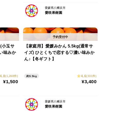
愛媛県八幡浜市
愛咲果樹園
g(小玉サ
【家庭用】愛媛みかん 5.5kg(通常サ
濃い味みか
イズ) ひとくちで恋する♡濃い味みか
ん♪【冬ギフト】
4.8
4.6
(1,268件)
(331件)
約5.5kg
¥1,500
¥3,400
愛媛県八幡浜市
愛咲果樹園