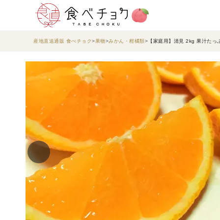
産地直送通販 食べチョク
果物
みかん・柑橘類
【家庭用】清見 2kg 果汁た