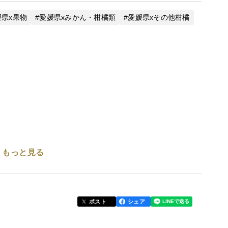
媛県x果物
愛媛県xみかん・柑橘類
愛媛県xその他柑橘
もっと見る
くの柑橘は清見にルーツがあります！
ポスト
シェア