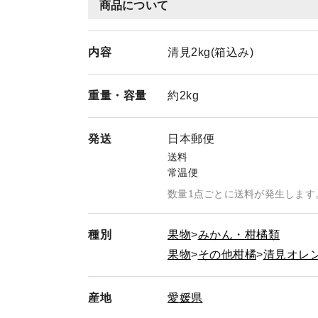
商品について
内容
清見2kg(箱込み)
重量・
容量
約2kg
発送
日本郵便
送料
常温便
数量1点ごとに送料が発生します
種別
果物
みかん・柑橘類
果物
その他柑橘
清見オレ
産地
愛媛県