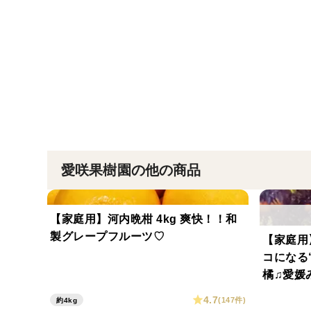
愛咲果樹園の他の商品
【家庭用】河内晩柑 4kg 爽快！！和
製グレープフルーツ♡
【家庭用
コになる
橘♫愛媛
4.7
(147件)
約4kg