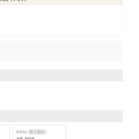
！
！
約9kg
売り切れ