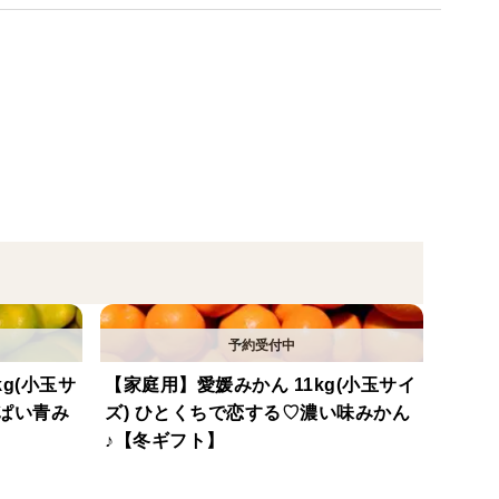
cm） 7～14個程度(目安)
可能性があります。出荷前に検品はしておりますが、
し上がりください。
り)で召し上がりください。
価格より値引きしております！
g(小玉サ
【家庭用】愛媛みかん 11kg(小玉サイ
っぱい青み
ズ) ひとくちで恋する♡濃い味みかん
♪【冬ギフト】