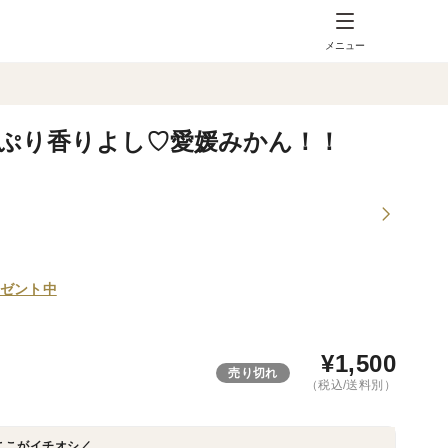
メニュー
たっぷり香りよし♡愛媛みかん！！
ゼント中
¥
1,500
売り切れ
（税込/送料別）
ここがイチオシ／