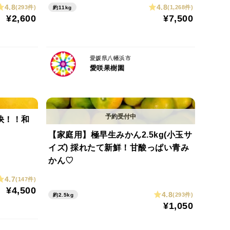
4.8
4.8
(293件)
(1,268件)
約11kg
¥2,600
¥7,500
愛媛県八幡浜市
愛咲果樹園
爽快！！和
【家庭用】極早生みかん2.5kg(小玉サ
イズ) 採れたて新鮮！甘酸っぱい青み
かん♡
4.7
(147件)
¥4,500
4.8
(293件)
約2.5kg
¥1,050