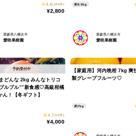
4.6
(284件)
約5.5kg
¥2,800
愛媛県八幡浜市
愛媛県八幡浜市
愛咲果樹園
愛咲果樹園
【家庭用】河内晩柑 7kg 
製グレープフルーツ♡
まどんな 2kg みんなトリコ
”プルプル“”新食感♡高級柑橘
かん！【冬ギフト】
約7kg
4.7
(54件)
¥4,000