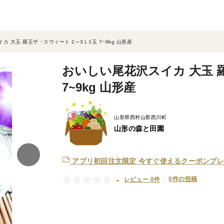
 大玉 羅王ザ・スウィート 2～3Ｌ1玉 7~9kg 山形産
おいしい尾花沢スイカ 大玉 羅
7~9kg 山形産
山形県西村山郡西川町
山形の森と田園
アプリ初回注文限定
今すぐ使えるクーポンプレ
-
0件の投稿
レビュー 0件