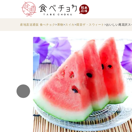
産地直送通販 食べチョク
果物
スイカ
羅皇ザ・スウィート
おいしい尾花沢スイカ