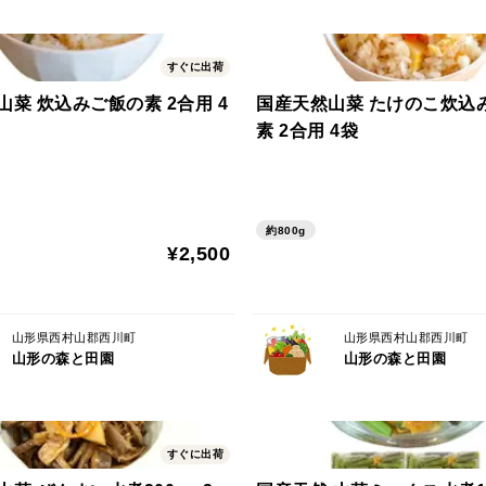
すぐに出荷
菜 炊込みご飯の素 2合用 4
国産天然山菜 たけのこ炊込
素 2合用 4袋
約800g
¥2,500
山形県西村山郡西川町
山形県西村山郡西川町
山形の森と田園
山形の森と田園
すぐに出荷