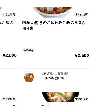
すぐに出荷
すぐに出荷
みご飯の
国産天然 きのこ炊込みご飯の素 2合
用 4袋
約800g
¥2,500
¥2,500
山形県西村山郡西川町
山形の森と田園
すぐに出荷
すぐに出荷