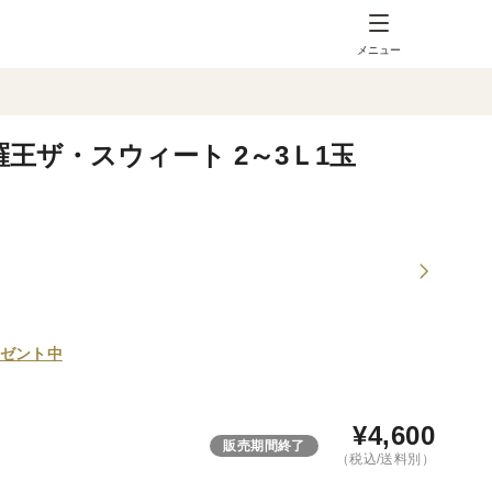
メニュー
王ザ・スウィート 2～3Ｌ1玉
ゼント中
¥
4,600
販売期間終了
（税込/送料別）