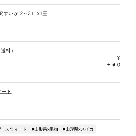
すいか 2～3Ｌ x1玉
別送料）
¥
+
¥
0
。
ィート
ザ・スウィート
山形県x果物
山形県xスイカ