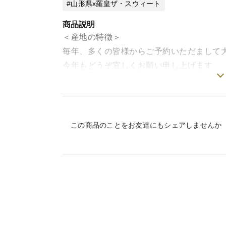
山形県x羅皇ザ・スウィート
商品説明
＜産地の特徴＞
毎年、多くの皆様からご予約いただまして
今年もどうぞ宜しくお願い申し上げます。
真っ赤に熟れたみずみずしいシャキッとし
一・誉果実『尾花沢すいか』」。産地は周
しいその寒暖差がもたらすスイカの極上の
この商品のことをお友達にもシェアしませんか
＜羅王ザ・スウィート＞
平均糖度13度という桃に匹敵する強い甘み
イカです
皮の際までしっかり甘さがのり、最後まで
主な特徴は「圧倒的な甘さとコク」「極上
等になります
大きさの目安直径はおよそ23㎝前後です