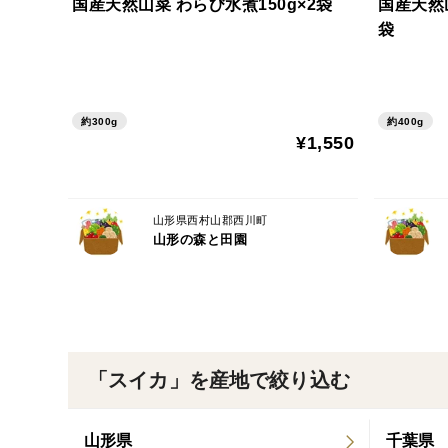
国産天然山菜 わらび水煮150g×2袋
国産天然
袋
約300g
約400g
¥1,550
山形県西村山郡西川町
山形の森と田園
「スイカ」を産地で絞り込む
山形県
千葉県