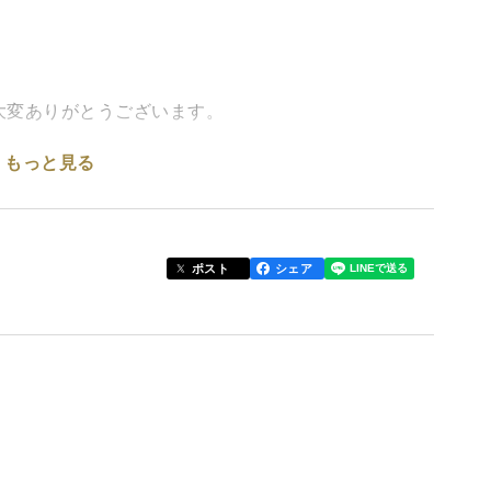
大変ありがとうございます。
もっと見る
た歯触りと甘い甘い果汁。これが「夏スイカ生産日本
りを山々に囲まれた盆地に位置し、日中は暑く夜は涼
旨味を育んでいます
ポスト
シェア
と、硬めのシャリシャリした食感が特徴の極甘大玉ス
美味しく堪能できる人気の品種です
のシャリ感」「皮際まで美味しい」「日持ちが良い」