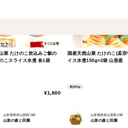
大玉スイカは7月25日頃から出荷時期を迎
暑い夏に大玉スイカをザクッと割ってその
システムの関係上注文後のお届け期間が1～
りますのでその限りではありません。ご了
すぐに出荷
スイカは果肉成分の90％以上が水分ですの
す。
山菜 たけのこ炊込みご飯の
国産天然山菜 たけのこ(孟
のこスライス水煮 各1袋
イス水煮150g×2袋 山形産
暑い夏（熱中症）をスイカを食べて撃退し
発送タイムは7月25日頃～8月5日頃の予定
この商品は生ものです。ご注文頂いた商品
約300g
¥1,600
がございます。その場合は箱の画像や商品
合、配送会社ではクレーム保証をしないと
山形県西村山郡西川町
山形県西村山郡西川町
山形の森と田園
山形の森と田園