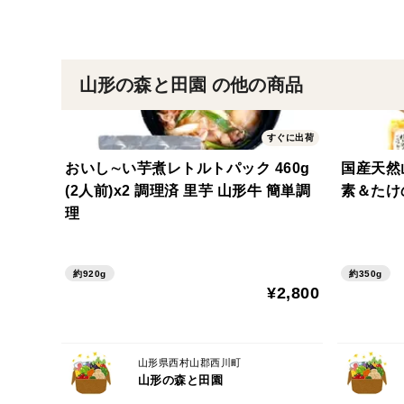
山形の森と田園 の他の商品
すぐに出荷
おいし∼い芋煮レトルトパック 460g
国産天然
(2人前)x2 調理済 里芋 山形牛 簡単調
素＆たけ
理
約920g
約350g
¥2,800
山形県西村山郡西川町
山形の森と田園