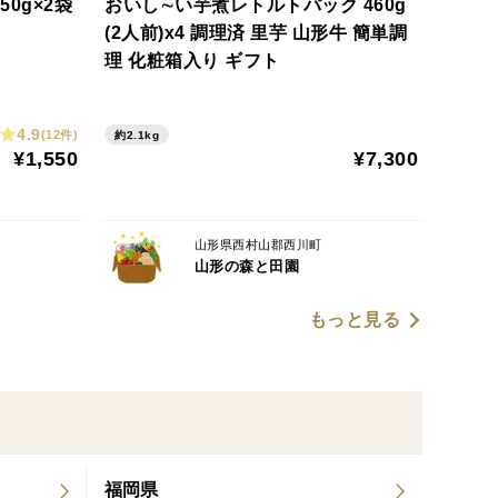
0g×2袋
おいし∼い芋煮レトルトパック 460g
(2人前)x4 調理済 里芋 山形牛 簡単調
理 化粧箱入り ギフト
4.9
(12件)
約2.1kg
¥1,550
¥7,300
山形県西村山郡西川町
山形の森と田園
もっと見る
福岡県