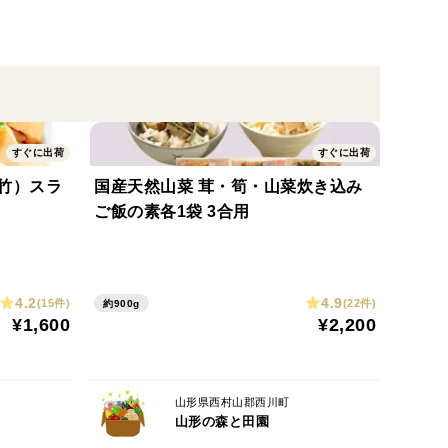
えます
醍醐味をお茶の間やお庭先でご堪能ください。
15日以内と表記してありますが、予約販売商品にな
承ください。
すぐに出荷
すぐに出荷
で暑い夏の水分補充には最適の果物で特におすすめで
宗竹）スラ
国産天然山菜 茸・筍・山菜炊き込み
ご飯の素各1袋 3合用
健康体を維持しましょう。
をしております。
の配送中に稀に割れたり、箱が変形したりするケース
4.2
4.9
(15件)
(22件)
約900g
¥1,600
¥2,200
画像の撮影保管をお願い致します。証拠画像がない場
いうことですので必ず画像撮影をお願い致します。
山形県西村山郡西川町
山形の森と田園