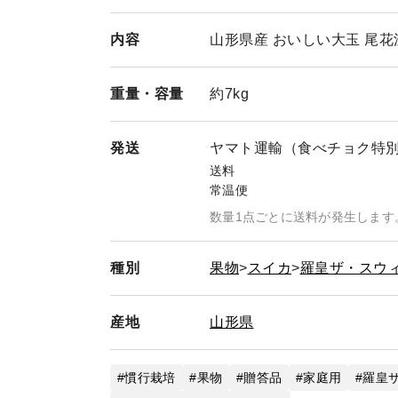
内容
山形県産 おいしい大玉 尾花沢
重量・
容量
約7kg
発送
ヤマト運輸（食べチョク特
送料
常温便
数量1点ごとに送料が発生します
種別
果物
スイカ
羅皇ザ・スウ
産地
山形県
慣行栽培
果物
贈答品
家庭用
羅皇