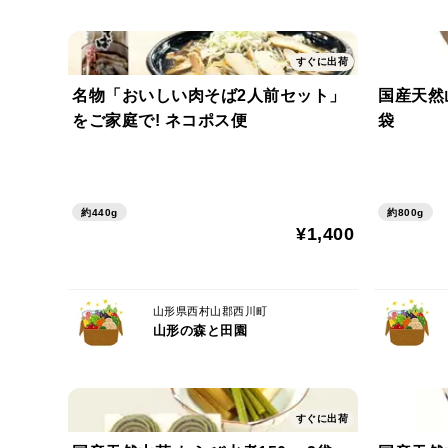
すぐに出荷
名物「おいしい肉そば2人前セット」
国産天然山
をご家庭で! ネコポス便
袋
約440g
約800g
¥1,400
山形県西村山郡西川町
山形の森と田園
すぐに出荷