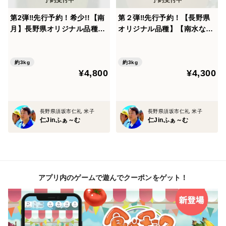
第2弾‼️先行予約！希少!!【南
第２弾‼️先行予約！【長野県
月】長野県オリジナル品種な
オリジナル品種】【南水なん
んげつ 青梨７〜１１個
すい梨】 宅配80サイズ良品
７〜１１個入り
約3kg
約3kg
¥4,800
¥4,300
長野県須坂市仁礼 米子
長野県須坂市仁礼 米子
仁Jinふぁ～む
仁Jinふぁ～む
アプリ内のゲームで遊んでクーポンをゲット！