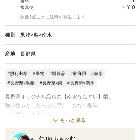
¥
送料
+
¥
0
常温便
数量1点ごとに送料が発生します。
種別
果物
梨
南水
産地
長野県
慣行栽培
果物
贈答品
家庭用
南水
長野県x果物
長野県x梨
長野県x南水
長野県オリジナル品種の【南水なんすい】梨。
強い甘みと、たっぷり果汁、少ない酸味。
この梨は、まさにフルーツ。
もっと見る
ふっくら扁平な形は、果汁の多さの証拠です。
常温１ヶ月、冷蔵3ヶ月ほどの「日持ちの良さ」
仁Jinふぁ～む