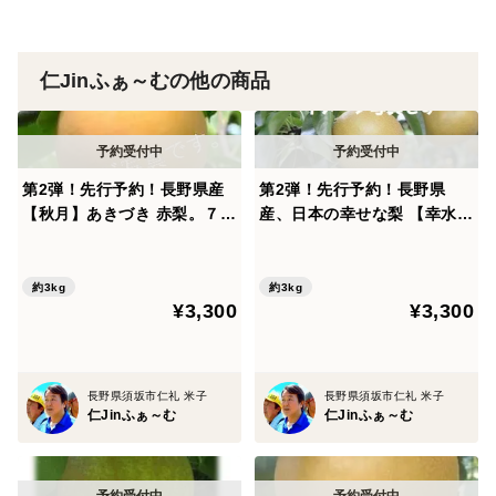
仁Jinふぁ～むの他の商品
第2弾！先行予約！長野県産
第2弾！先行予約！長野県
【秋月】あきづき 赤梨。７〜
産、日本の幸せな梨 【幸水】
１１玉。
こうすい 赤梨。７〜１１玉。
約3kg
約3kg
¥3,300
¥3,300
長野県須坂市仁礼 米子
長野県須坂市仁礼 米子
仁Jinふぁ～む
仁Jinふぁ～む