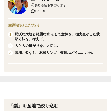
〜甘みと、シャリ感〜
長野県須坂市仁礼 米子
是非、ご賞味ください！！
7いいね
※個数指定はできません。写真はイメージです。
生産者のこだわり
肥沃な大地と綺麗な水 そして空気を、極力生かした栽
1
培方法を、考えて。
人と人の繋がりを、大切に。
2
果樹、梨なし 林檎リンゴ 葡萄ぶどう.......お米。
3
「梨」を産地で絞り込む