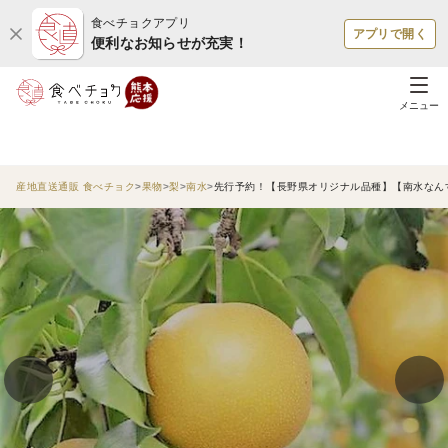
食べチョクアプリ
アプリで開く
便利なお知らせが充実！
メニュー
産地直送通販 食べチョク
果物
梨
南水
先行予約！【長野県オリジナル品種】【南水なんす