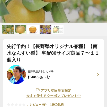
先行予約！【長野県オリジナル品種】【南
水なんすい梨】 宅配80サイズ良品７〜１１
個入り
長野県須坂市仁礼 米子
仁Jinふぁ～む
アプリ初回注文限定
今すぐ使えるクーポンプレゼント中
-
4件の投稿
レビュー 0件