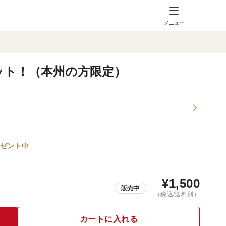
メニュー
ット！（本州の方限定）
ゼント中
¥
1,500
販売中
（税込/送料別）
カートに入れる