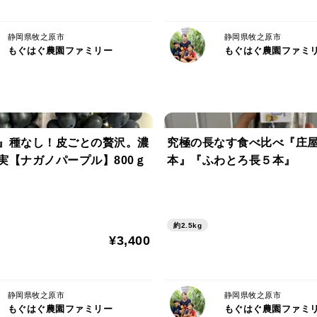
静岡県牧之原市
静岡県牧之原市
もぐはぐ農園ファミリー
もぐはぐ農園ファミ
』種なし！皮ごとの贅沢。濃
究極の長なす食べ比べ『庄
実【ナガノパープル】800ｇ
本』『ふわとろ長５本』
約2.5kg
¥3,400
静岡県牧之原市
静岡県牧之原市
もぐはぐ農園ファミリー
もぐはぐ農園ファミ