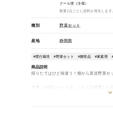
クール便（冷蔵）
数量1点ごとに送料が発生します
種別
野菜セット
産地
静岡県
慣行栽培
野菜セット
贈答品
家庭用
商品説明
採りたてはひと味違う！畑から直送野菜セ
注意：お試しセットは、こちらで厳選した
また、60サイズ段ボールの中に入る、コン
尚、少々の傷、変形等のお野菜が入ること
写真はイメージとなります！時期や発送日