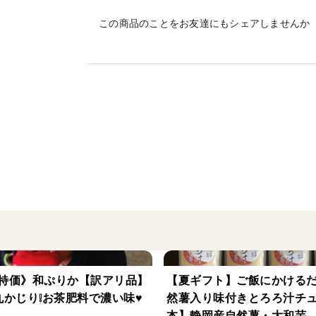
この商品のことをお友達にもシェアしませんか
野菜にとって「採りたて」は、かなり重要
普段馴染みのあるお野菜でも、採りたての
採りたての味を是非お楽しみください♥
調理は様々です！！
生で召し上がれるものは、是非一度生で食
どのお野菜も生産者が一生懸命作ったもの
と嬉しいです！
★化学農薬の最小化★
特価》和ぷりか【訳アリ品】
【夏ギフト】ご飯にかける
できる限り化学農薬を少なくしたい！
丸かじり❕お茶肥料で濃い味♥
然薯入り味付きとろろ汁チ
農薬にも色んな種類があり、害虫や菌を捕
本】静岡産自然薯・大和芋