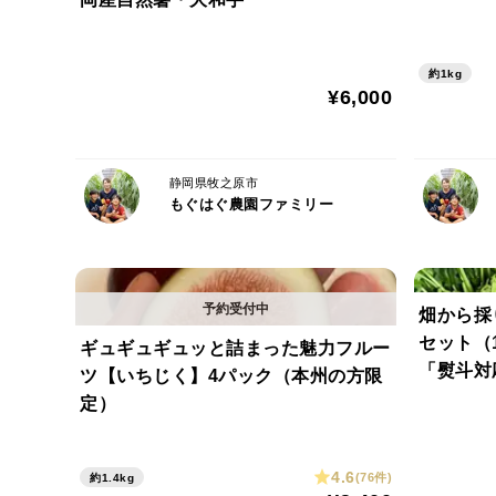
約1kg
¥6,000
静岡県牧之原市
もぐはぐ農園ファミリー
畑から採
セット（
ギュギュギュッと詰まった魅力フルー
「熨斗対
ツ【いちじく】4パック（本州の方限
定）
4.6
(76件)
約1.4kg