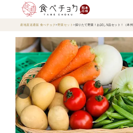
産地直送通販 食べチョク
野菜セット
採りたて野菜！お試し5品セット！（本