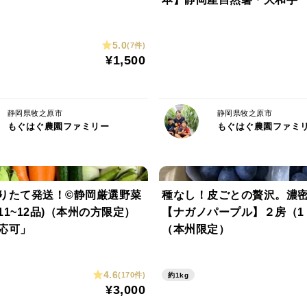
菜を守る生物農薬の方法を積極的に用いて
5.0
★完熟＆採りたて出荷★
(7件)
¥1,500
旬を迎えた野菜は、艶が増し、キラキラと
その瞬間を見逃さず収穫をし、すぐにお届
静岡県牧之原市
静岡県牧之原市
▼注文の注意点
もぐはぐ農園ファミリー
もぐはぐ農園ファミ
※発送後の返品・返金等はお受けできませ
※常温発送となりますので、翌日のお受け
発送から2日以上お受け取りされなかった
りたて発送！©静岡厳選野菜
種なし！皮ごとの贅沢。濃
11~12品)（本州の方限定）
【ナガノパープル】２房（1
応可」
（本州限定）
4.6
(170件)
約1kg
¥3,000