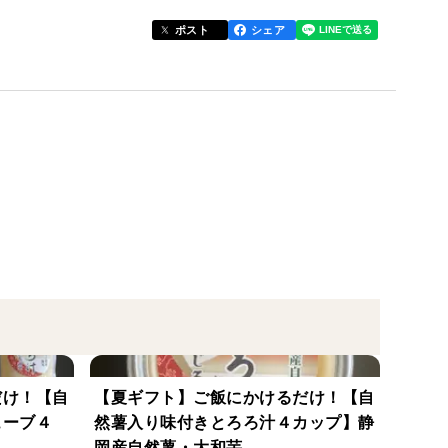
ポスト
シェア
なスパイスです！！
味に驚いていただけると思います！！
して頂けますと嬉しいです♪
ですので、是非素材の味を生かした調理をして頂ける
だけ！【自
【夏ギフト】ご飯にかけるだけ！【自
ューブ４
然薯入り味付きとろろ汁４カップ】静
食して、野菜を守ってくれる昆虫や菌を農園に放し野
岡産自然薯・大和芋