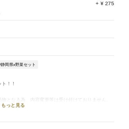
+
¥
275
。
静岡県x野菜セット
ット！！
品物となる為、内容変更等は受け付けておりません。
もっと見る
パクトなお野菜の詰め合わせとなります。
も御座います。
により品目は変更となります。