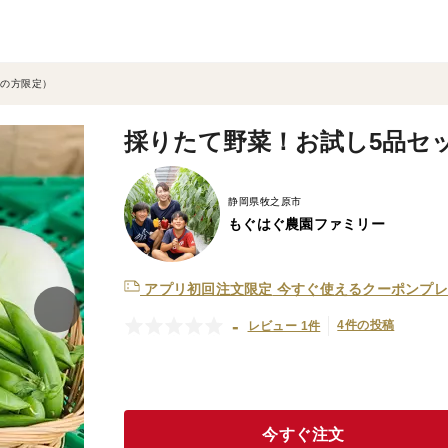
州の方限定）
採りたて野菜！お試し5品セ
静岡県牧之原市
もぐはぐ農園ファミリー
アプリ初回注文限定
今すぐ使えるクーポンプレ
-
4件の投稿
レビュー 1件
今すぐ注文