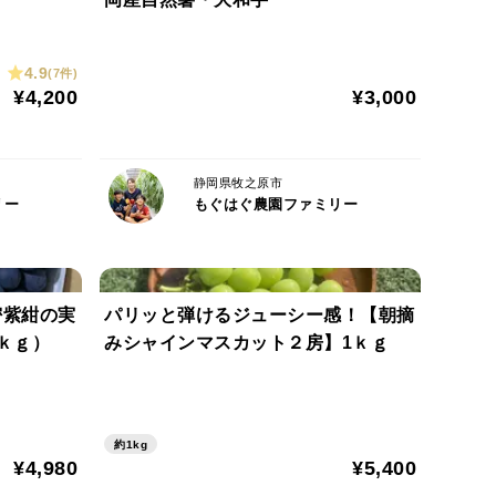
野菜作りをしています。
4.9
(7件)
¥4,200
¥3,000
輝いています。
けいたします。
静岡県牧之原市
リー
もぐはぐ農園ファミリー
ん。
取りをお願いいたします。
場合、品質保証ができません。
密紫紺の実
パリッと弾けるジューシー感！【朝摘
ｋｇ）
みシャインマスカット２房】1ｋｇ
約1kg
¥4,980
¥5,400