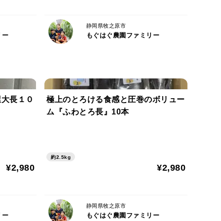
静岡県牧之原市
リー
もぐはぐ農園ファミリー
屋大長１０
極上のとろける食感と圧巻のボリュー
ム『ふわとろ長』10本
約2.5kg
¥2,980
¥2,980
静岡県牧之原市
リー
もぐはぐ農園ファミリー