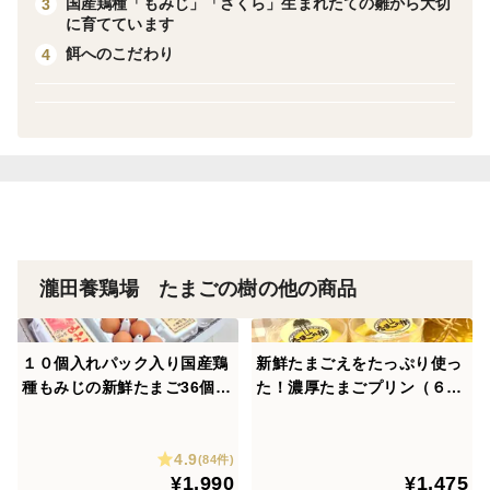
最初の1週間がもっとも重要だと言われているからで
国産鶏種「もみじ」「さくら」生まれたての雛から大切
3
に育てています
す。それから産卵を開始するまでに約5カ月かかりま
餌へのこだわり
4
す。産卵を開始する前、卵をより美味しくする為に天然
の植物やミネラルが入った餌に切り替えます。
＜品種など＞
国産鶏種さくら
瀧田養鶏場 たまごの樹の他の商品
１０個入れパック入り国産鶏
新鮮たまごえをたっぷり使っ
種もみじの新鮮たまご36個
た！濃厚たまごプリン（６
(４０個入り４個割れ保障,１
個）
０個入り４パック)
4.9
(84件)
¥1,990
¥1,475