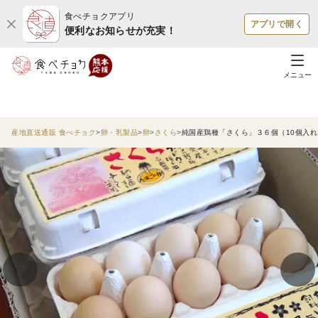
食べチョクアプリ
アプリで開く
便利なお知らせが充実！
メニュー
産地直送通販 食べチョク
卵・乳製品
卵
さくら
純国産鶏種「さくら」３６個（10個入