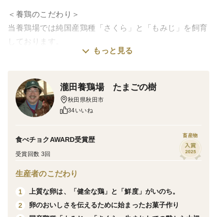
＜養鶏のこだわり＞
当養鶏場では純国産鶏種「さくら」と「もみじ」を飼育
しております。
もっと見る
日本国内にいるニワトリの内、純国産鶏種はわずか6％
しかおりません。
たまごをより美味しいものにするため、当養鶏場ではこ
瀧田養鶏場 たまごの樹
だわり抜いた特別配合の飼料を与えております。
秋田県秋田市
その時の成長にあった餌を与え、大事に育てています。
34いいね
＜味＞
畜産物
食べチョクAWARD受賞歴
独自の“飼料”により生臭さがなくこくと甘みがありま
受賞回数 3回
す。
生産者のこだわり
＜栽培のこだわり＞
生まれたての雛から大切に育てています
上質な卵は、「健全な鶏」と「鮮度」がいのち。
1
生まれたての雛から大切に育てるのはニワトリの成長で
卵のおいしさを伝えるために始まったお菓子作り
2