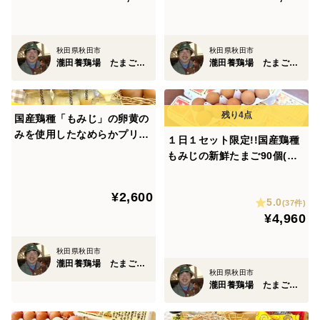
秋田県秋田市
秋田県秋田市
瀧田養鶏場 たまごの樹
瀧田養鶏場 たまごの樹
国産鶏種「もみじ」の卵黄の
みを使用したなめらかプリン
１日１セット限定!!国産鶏種
６個
もみじの新鮮たまご90個(１
パック割れ保障、もみじ卵10
個×１０パック入り）
¥2,600
5.0
(37件)
¥4,960
秋田県秋田市
瀧田養鶏場 たまごの樹
秋田県秋田市
瀧田養鶏場 たまごの樹