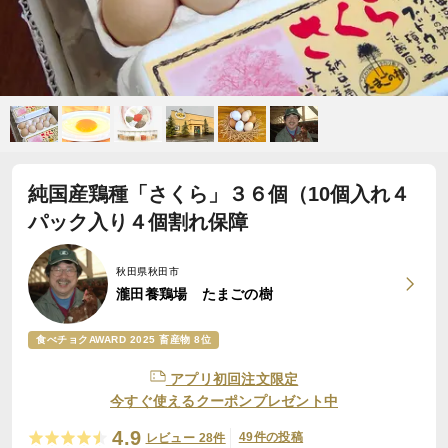
純国産鶏種「さくら」３６個（10個入れ４
パック入り４個割れ保障
秋田県秋田市
瀧田養鶏場 たまごの樹
食べチョクAWARD 2025 畜産物 8位
アプリ初回注文限定
今すぐ使えるクーポンプレゼント中
4.9
49件の投稿
レビュー 28件