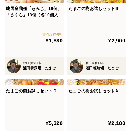
純国産鶏種「もみじ」18個、
たまごの樹お試しセットB
「さくら」18個（各10個入れ
2パック、各2個割れ保障）
4.8
(24件)
¥1,880
¥2,900
秋田県秋田市
秋田県秋田市
瀧田養鶏場 たまごの樹
瀧田養鶏場 たまごの樹
たまごの樹お試しセットＣ
たまごの樹お試しセットA
¥5,320
¥2,180