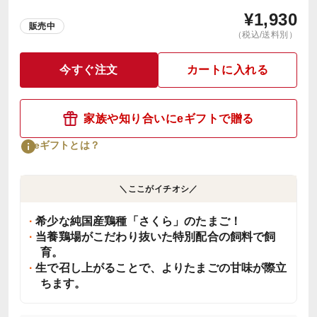
¥
1,930
販売中
（税込/送料別）
今すぐ注文
カートに入れる
家族や知り合いにeギフトで贈る
eギフトとは？
＼ここがイチオシ／
希少な純国産鶏種「さくら」のたまご！
当養鶏場がこだわり抜いた特別配合の飼料で飼
育。
生で召し上がることで、よりたまごの甘味が際立
ちます。