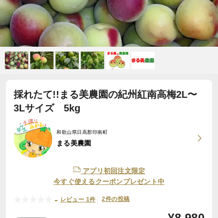
採れたて!!まる美農園の紀州紅南高梅2L〜
3Lサイズ 5kg
和歌山県日高郡印南町
まる美農園
アプリ初回注文限定
今すぐ使えるクーポンプレゼント中
-
2件の投稿
レビュー 1件
¥
8,980