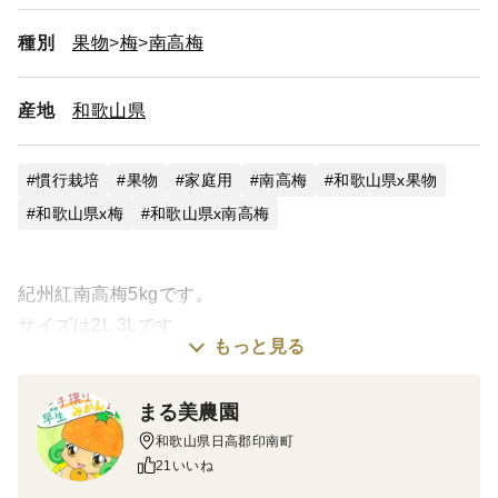
種別
果物
梅
南高梅
産地
和歌山県
慣行栽培
果物
家庭用
南高梅
和歌山県x果物
和歌山県x梅
和歌山県x南高梅
紀州紅南高梅5kgです。
サイズは2L 3Lです
もっと見る
梅干し、梅ジュース用にどうぞ。
まる美農園
和歌山県日高郡印南町
紀州産の南高梅は梅の最高級ブランドであり、皮が薄
21いいね
く、種が小さく、果肉がやわらかいのが特徴です。