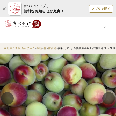
食べチョクアプリ
アプリで開く
便利なお知らせが充実！
メニュー
産地直送通販 食べチョク
果物
梅
南高梅
採れたて!!まる美農園の紀州紅南高梅2L〜3Lサ