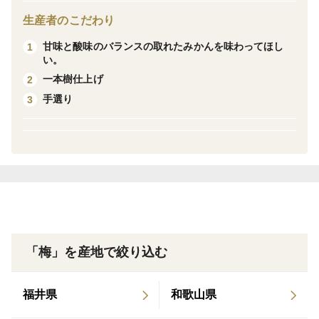
生産者のこだわり
熟した実から収穫していきますので一度に大量に収穫で
甘味と酸味のバランスの取れたみかんを味わってほし
1
きません。収穫次第徐々に発送していきますので発送日
い。
の指定はできません。予めご了承ください。
一本樹仕上げ
2
手選り
3
サイズ等でご希望がありましたら注文時にご連絡いただ
けると幸いです
多少のスレや傷等がありますが、品質には問題ありませ
ん。
「梅」を産地で絞り込む
福井県
和歌山県