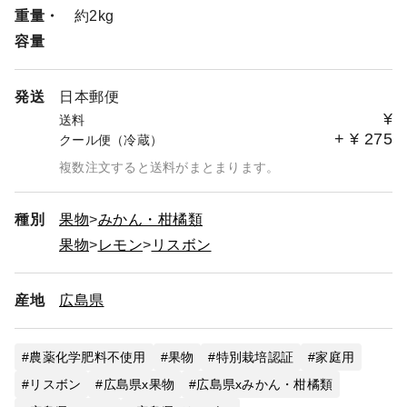
重量・
約2kg
容量
発送
日本郵便
¥
送料
+
¥
275
クール便（冷蔵）
複数注文すると送料がまとまります。
種別
果物
みかん・柑橘類
果物
レモン
リスボン
産地
広島県
農薬化学肥料不使用
果物
特別栽培認証
家庭用
リスボン
広島県x果物
広島県xみかん・柑橘類