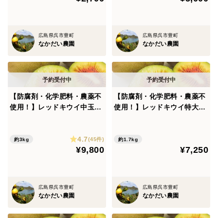
広島県呉市豊町
広島県呉市豊町
なかだい農園
なかだい農園
【防腐剤・化学肥料・農薬不
【防腐剤・化学肥料・農薬不
使用！】レッドキウイ中玉3
使用！】レッドキウイ特大サ
キロ とろける食感・糖度20
イズ1.7キロ とろける食
度前後の極上の甘さの希少品
感・糖度20度前後の極上の甘
4.7
種
さの希少品種
(45件)
約3kg
約1.7kg
¥9,800
¥7,250
広島県呉市豊町
広島県呉市豊町
なかだい農園
なかだい農園