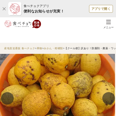
食べチョクアプリ
アプリで開く
便利なお知らせが充実！
メニュー
産地直送通販 食べチョク
果物
みかん・柑橘類
【クール便】訳あり！防腐剤・農薬・ワッ