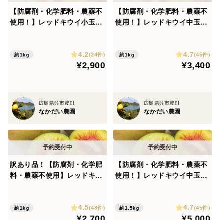
【防腐剤・化学肥料・農薬不
【防腐剤・化学肥料・農薬不
使用！】レッドキウイ小玉１
使用！】レッドキウイ中玉１
キロ とろける食感・糖度20
キロ とろける食感・糖度20
度前後の極上の甘さの希少品
度前後の極上の甘さの希少品
4.2
4.7
種
種
(24件)
(45件)
約1kg
約1kg
¥2,900
¥3,400
広島県呉市豊町
広島県呉市豊町
なかだい農園
なかだい農園
訳あり品！【防腐剤・化学肥
【防腐剤・化学肥料・農薬不
料・農薬不使用】レッドキウ
使用！】レッドキウイ中玉1.
イ１キロ とろける食感・糖
5キロ とろける食感・糖度2
度20度前後の極上の甘さの希
0度前後の極上の甘さの希少
4.5
4.7
少品種
品種
(48件)
(45件)
約1kg
約1.5kg
¥2,700
¥5,000