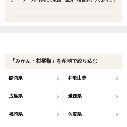
一つ一つ手作業にて収獲・選別・梱包を行っております
2
多い訳あり品です！！外観はよくありませんが写真4枚
目のように果汁はたっぷりあります。
大小大きさは不揃いですが、1キロで6-9個前後になりま
す。
当園の商品はワックスや防カビ材等を使用せず栽培して
いるため、日焼けやキズ、斑点などがあり、外観は良く
「みかん・柑橘類」を産地で絞り込む
ないですが、これは農薬の散布を行ってない証しでもあ
ります。特別栽培の許可も得ています。
静岡県
和歌山県
全国でも農薬を使用せずレモンを生産している農家は少
ないため、皮まで安心して食べていただけます。
広島県
愛媛県
水はけ・日当たりのよい段々畑で潮風と太陽の陽をいっ
ぱいに浴びたレモンは、酸っぱいだけではなく、甘みも
福岡県
佐賀県
感じれるレモンに育っています。皮の苦みも少ないた