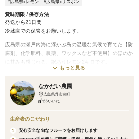
広島県xレモン
広島県xリスボン
賞味期限 / 保存方法
発送から21日間
冷蔵庫での保管をお願いします。
広島県の瀬戸内海に浮かぶ島の温暖な気候で育てた【防
腐剤、化学肥料、農薬、ワックスなど不使用】のほのか
に甘みも感じれる、訳ありレモン2キロです。
もっと見る
※気温が高くなっており、輸送コンテナ内は高温になり
なかだい農園
ます。こちらの訳あり品は傷みが出やすいためクール便
広島県呉市豊町
にて発送致します。梱包時には丁寧に検品を行い、多め
56いいね
に入れておりますが、スムースな受け取りをお願いいた
します。
生産者のこだわり
安心安全な旬なフルーツをお届けします
1
※写真1、2枚目のように、キズや斑点、日焼け等が特に