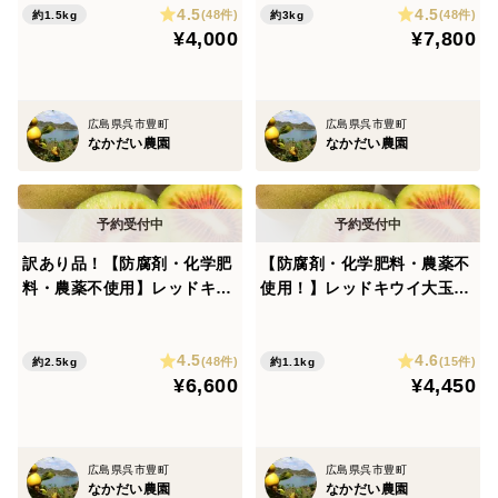
4.5
4.5
希少品種
少品種
(48件)
(48件)
約1.5kg
約3kg
¥4,000
¥7,800
広島県呉市豊町
広島県呉市豊町
なかだい農園
なかだい農園
訳あり品！【防腐剤・化学肥
【防腐剤・化学肥料・農薬不
料・農薬不使用】レッドキウ
使用！】レッドキウイ大玉1.
イ2.5キロ とろける食感・
1キロ とろける食感・糖度2
糖度20度前後の極上の甘さの
0度前後の極上の甘さの希少
4.5
4.6
希少品種
品種
(48件)
(15件)
約2.5kg
約1.1kg
¥6,600
¥4,450
広島県呉市豊町
広島県呉市豊町
なかだい農園
なかだい農園