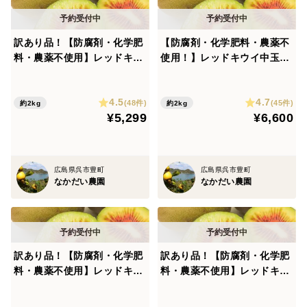
訳あり品！【防腐剤・化学肥
【防腐剤・化学肥料・農薬不
料・農薬不使用】レッドキウ
使用！】レッドキウイ中玉2
イ2キロ とろける食感・糖
キロ とろける食感・糖度20
度20度前後の極上の甘さの希
度前後の極上の甘さの希少品
4.5
4.7
少品種
種
(48件)
(45件)
約2kg
約2kg
¥5,299
¥6,600
広島県呉市豊町
広島県呉市豊町
なかだい農園
なかだい農園
訳あり品！【防腐剤・化学肥
訳あり品！【防腐剤・化学肥
料・農薬不使用】レッドキウ
料・農薬不使用】レッドキウ
イ1.5キロ とろける食感・
イ3キロ とろける食感・糖
糖度20度前後の極上の甘さの
度20度前後の極上の甘さの希