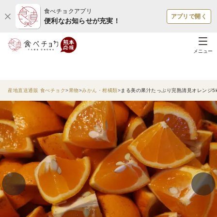
食べチョクアプリ
アプリで開く
便利なお知らせが充実！
メニュー
産地直送通販 食べチョク
果物
みかん・柑橘類
まる美の果汁たっぷり完熟清見オレンジ5