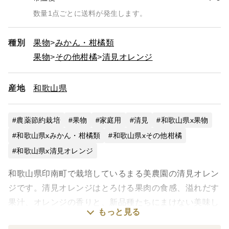
数量1点ごとに送料が発生します。
種別
果物
みかん・柑橘類
果物
その他柑橘
清見オレンジ
産地
和歌山県
農薬節約栽培
果物
家庭用
清見
和歌山県x果物
和歌山県xみかん・柑橘類
和歌山県xその他柑橘
和歌山県x清見オレンジ
和歌山県印南町で栽培しているまる美農園の清見オレン
ジです。清見オレンジはとろける果肉の食感、溢れだす
果汁、オレンジの香りと、新品種たちにまけない美味し
もっと見る
さがあります。そのまま搾るだけでも簡単に「天然