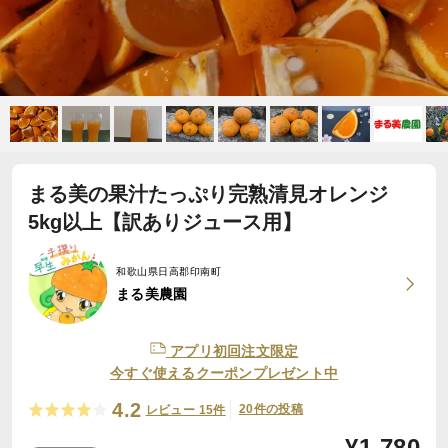
まる美の果汁たっぷり完熟清見オレンジ
5kg以上【訳ありジュース用】
和歌山県日高郡印南町
まる美農園
アプリ初回注文限定
今すぐ使えるクーポンプレゼント中
4.2
20件の投稿
レビュー 15件
¥
1,780