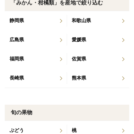
ただくことができます。
「みかん・柑橘類」を産地で絞り込む
サイズと個数について
静岡県
和歌山県
サイズによって個数が変わります。
ご希望のサイズがあればご注文の際にご連絡いただける
広島県
愛媛県
と幸いです。
福岡県
佐賀県
●…外見のキズが多めでそのままでも召し上がっていた
だけますがジュースがおすすめです。
また完熟品をお送りしますので配送中痛みが出ることも
長崎県
熊本県
考えられるため多めに入れて発送します。
痛みがあった場合その部分を切ってジュースにしていた
だくと問題ありません。
よろしくお願いいたします。
旬の果物
ぶどう
桃