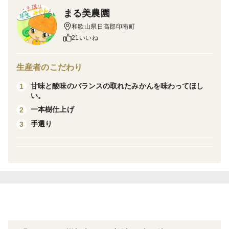
ジュース」を作れるほど果汁たっぷりな品種です。
まる美農園
ギュッとしぼってお楽しみください。
和歌山県日高郡印南町
ナイフで切れば、きめ細やかな繊維と、果汁いっぱいで
21いいね
はち切れそうな房がいっぱいに詰まっています。
まる美農園では農薬の規定回数よりも少ない栽培のため
生産者のこだわり
少し見た目は悪いですが中身は甘みたっぷり、果汁たっ
甘味と酸味のバランスの取れたみかんを味わってほし
1
ぷりの清見オレンジとなっています。
い。
また、栽培だけでなく収穫、選果にもこだわりがありま
一本樹仕上げ
2
す。
手選り
3
【一本樹仕上げ】同じ園地でも樹によって味や食感にば
らつきがあります。そのため同じ味を最後まで楽しんで
いただけるように一つのケースはできるだけ一本の樹か
ら仕上げるように工夫しています。
【手選り】できるだけみかんにダメージを与えないため
に選果機を使わずに選果しています。そのため多少のサ
イズのバラつきがありますが、同じ味を長く味わってい