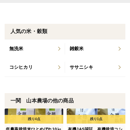
人気の米・穀類
無洗米
雑穀米
コシヒカリ
ササニシキ
一関 山本農場の他の商品
低農薬栽培米ひとめぼれ10㎏
有機JAS認証 有機栽培コシ