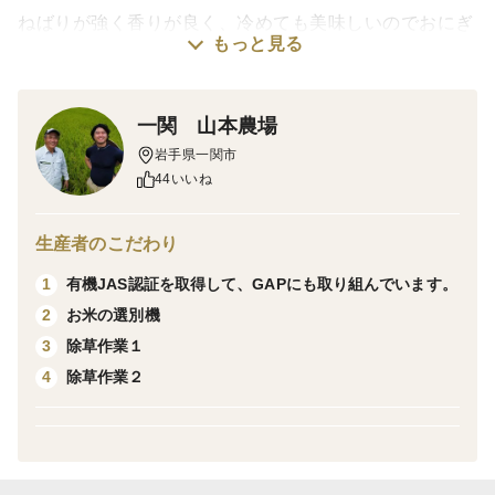
ねばりが強く香りが良く、冷めても美味しいのでおにぎ
もっと見る
りやお弁当には最適です。
＜栽培のこだわり＞
一関 山本農場
農薬使用は田植え直後の除草剤のみ。殺虫剤・殺菌剤不
岩手県一関市
使用ですので、残留農薬の心配がほとんどありません
44いいね
(検出不能レベル）。
＊節減対象農薬：当地比８割減
生産者のこだわり
有機JAS認証を取得して、GAPにも取り組んでいます。
1
お米の選別機
2
除草作業１
3
除草作業２
4