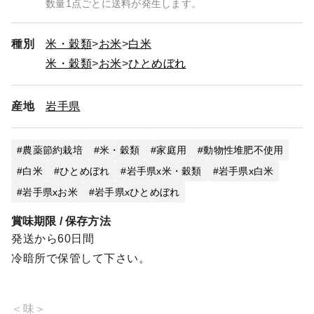
数量1点ごとに送料が発生します。
種別
米・穀類
お米
白米
米・穀類
お米
ひとめぼれ
産地
岩手県
農薬節約栽培
米・穀類
家庭用
動物性堆肥不使用
白米
ひとめぼれ
岩手県x米・穀類
岩手県x白米
岩手県xお米
岩手県xひとめぼれ
賞味期限 / 保存方法
発送から60日間
冷暗所で保管して下さい。
＜味＞