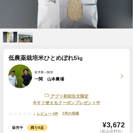
低農薬栽培米ひとめぼれ5㎏
岩手県一関市
一関 山本農場
アプリ初回注文限定
今すぐ使えるクーポンプレゼント中
-
3件の投稿
レビュー 4件
¥
3,672
販売中
残り4点
（税込/送料別）