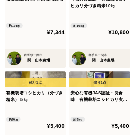
ヒカリ分づき精米10㎏
約10kg
約10kg
¥7,344
¥10,800
岩手県一関市
岩手県一関市
一関 山本農場
一関 山本農場
有機栽培コシヒカリ（分づき
安心な有機JAS認証・良食
精米）５㎏
味 有機栽培コシヒカリ玄米
５㎏
約5kg
約5kg
¥5,400
¥5,400