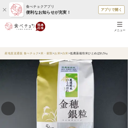
食べチョクアプリ
アプリで開く
便利なお知らせが充実！
メニュー
産地直送通販 食べチョク
米・穀類
お米
白米
低農薬栽培米ひとめぼれ5㎏