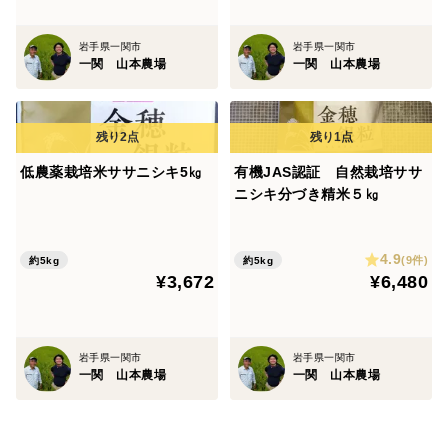
岩手県一関市
岩手県一関市
一関 山本農場
一関 山本農場
低農薬栽培米ササニシキ5㎏
有機JAS認証 自然栽培ササ
ニシキ分づき精米５㎏
4.9
(9件)
約5kg
約5kg
¥3,672
¥6,480
岩手県一関市
岩手県一関市
一関 山本農場
一関 山本農場