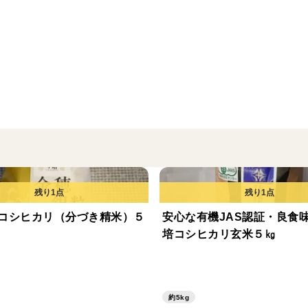
コシヒカリ（分づき精米）５
安心な有機JAS認証・良食
培コシヒカリ玄米５㎏
約5kg