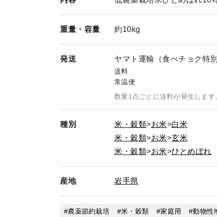
重量・
容量
約10kg
発送
ヤマト運輸（食べチョク特
送料
常温便
数量1点ごとに送料が発生します
種別
米・穀類
お米
白米
米・穀類
お米
玄米
米・穀類
お米
ひとめぼれ
産地
岩手県
農薬節約栽培
米・穀類
家庭用
動物性