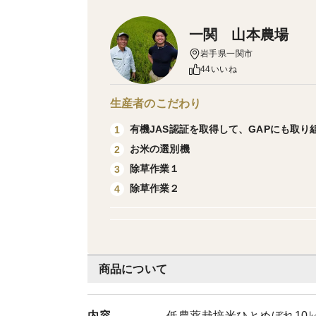
一関 山本農場
岩手県一関市
44いいね
生産者のこだわり
有機JAS認証を取得して、GAPにも取り
1
お米の選別機
2
除草作業１
3
除草作業２
4
商品について
内容
低農薬栽培米ひとめぼれ10