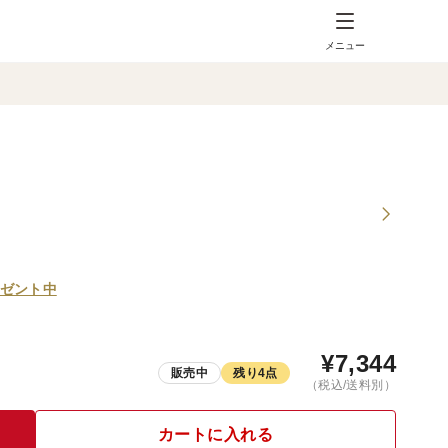
メニュー
ゼント中
¥
7,344
販売中
残り4点
（税込/送料別）
カートに入れる