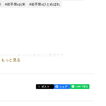
米
岩手県xお米
岩手県xひとめぼれ
いのでおにぎりやお弁当には最適です。
もっと見る
剤・殺菌剤不使用ですので、残留農薬の心配がほとん
ポスト
シェア
は玄米・精米の組み合わせもご指定いただけます。