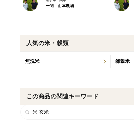
岩手県一関市
一関 山本農場
人気の米・穀類
無洗米
雑穀米
この商品の関連キーワード
米 玄米