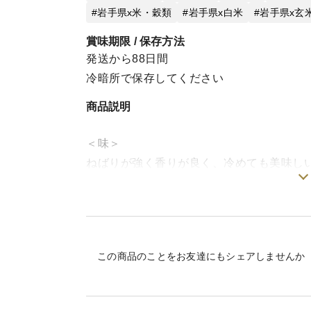
岩手県x米・穀類
岩手県x白米
岩手県x玄
賞味期限 / 保存方法
発送から88日間
冷暗所で保存してください
商品説明
＜味＞
ねばりが強く香りが良く、冷めても美味し
＜栽培のこだわり＞
農薬使用は田植え直後の除草剤のみ。殺虫
どありません(検出不能レベル）。
＊節減対象農薬：当地比８割減
この商品のことをお友達にもシェアしませんか
＜選べる＞
７分づき精米でのお届けですが、玄米また