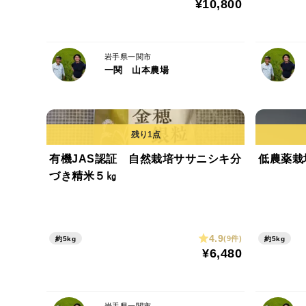
¥10,800
岩手県一関市
一関 山本農場
有機JAS認証 自然栽培ササニシキ分
低農薬栽
づき精米５㎏
4.9
(9件)
約5kg
約5kg
¥6,480