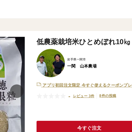
低農薬栽培米ひとめぼれ10㎏
岩手県一関市
一関 山本農場
アプリ初回注文限定
今すぐ使えるクーポンプレ
-
8件の投稿
レビュー 3件
今すぐ注文