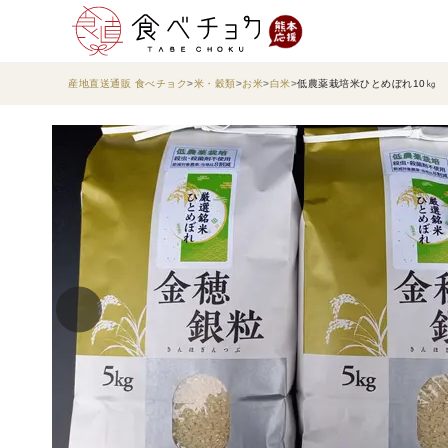
産地直送通販 食べチョク
米・穀類
お米
白米
低農薬栽培米ひとめぼれ10㎏