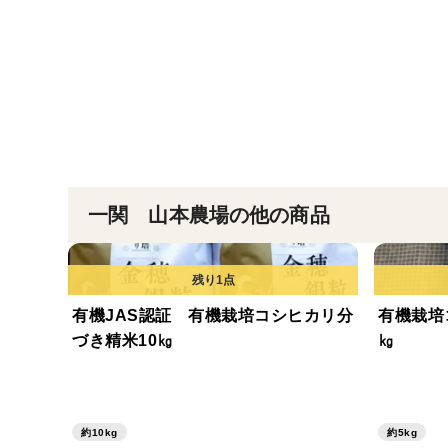
一関 山本農場の他の商品
有機JAS認証 有機栽培コシヒカリ分
有機栽培
づき精米10㎏
㎏
約10kg
約5kg