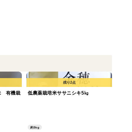
味 有機栽
低農薬栽培米ササニシキ5㎏
約5kg