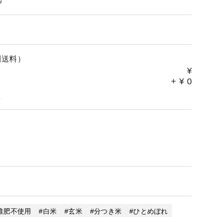
別送料）
¥
+
¥
0
。
堆肥不使用
白米
玄米
分つき米
ひとめぼれ