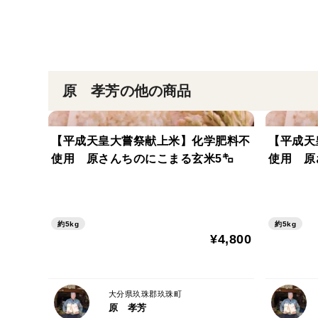
原 孝芳の他の商品
【平成天皇大嘗祭献上米】化学肥料不
【平成天
使用 原さんちのにこまる玄米5㌔
使用 原
約5kg
約5kg
¥4,800
大分県玖珠郡玖珠町
原 孝芳