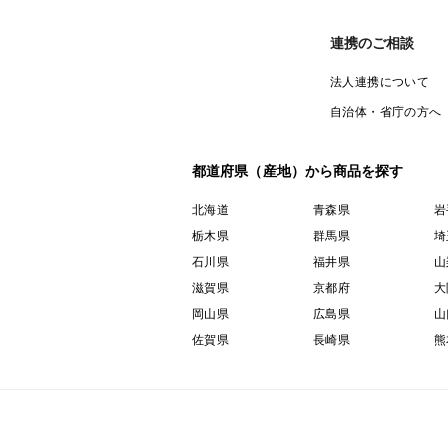
連携のご相談
法人連携について
自治体・省庁の方へ
都道府県（産地）から商品を探す
北海道
青森県
岩
栃木県
群馬県
埼
石川県
福井県
山
滋賀県
京都府
大
岡山県
広島県
山
佐賀県
長崎県
熊