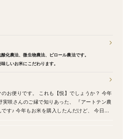
抗酸化農法、微生物農法、ピロール農法です。
美味しいお米にこだわります。
も【悦】でしょうか？ 今年
今野実咲さんのご縁で知りあった、 『アートテン農
です♪ 今年もお米を購入したんだけど、 今日開
ギーの高さに震えた！ 『去年よりパワーアップ✨』
りしてる気がする✨😍 【あくまでもわたし個人の
ぎて、 待ちきれず、 お粥にして実食！ 美味しい