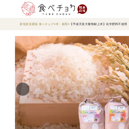
産地直送通販 食べチョク
米・穀類
【平成天皇大嘗祭献上米】化学肥料不使用