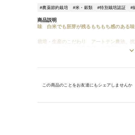
農薬節約栽培
米・穀類
特別栽培認証
商品説明
味 白米でも胚芽が残るもちもち感のある味
栽培・生産のこだわり アートテン農法、抗
法の５つの農法と完熟堆肥と有機肥料のみで
ネラルや微生物資材の流し込みをします。化
なって欲しいとの願いを込めて栽培していま
産地の特徴 九州の中央部、350mの中山
度も日本穀物鑑定協会の特Ａに輝いた、大分
この商品のことをお友達にもシェアしませんか
から出来るこだわりの栽培です。
品種の特徴 ひとめぼれ、ヒノヒカリ、にこ
ても胚芽が残るという珍しいお米でもありま
リはさっぱり感ふっくらと美味しい食感、に
美味しい味です。いずれも冷めても美味しい
す。