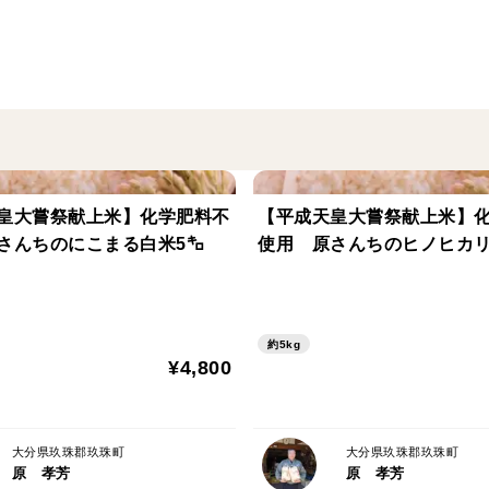
保存方法など お米の保存方法に気を付けて
月まで以降は籾でと分けて保管しています。
す。ご自宅での白米ならなるべく涼しいとこ
皇大嘗祭献上米】化学肥料不
【平成天皇大嘗祭献上米】
さんちのにこまる白米5㌔
使用 原さんちのヒノヒカリ
約5kg
¥4,800
大分県玖珠郡玖珠町
大分県玖珠郡玖珠町
原 孝芳
原 孝芳