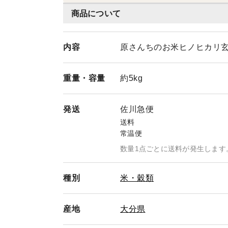
😭 身体にエネルギーが満ちてくる！ 
商品について
にしときたかったんよ🤣 だって大人
😅 だってめっちゃこだわって作られて
内容
原さんちのお米ヒノヒカリ玄
テン農法 ・ピロール農法 原さんのFa
てこない。 こんな素敵なお米、 あなた
重量・
容量
約5kg
いなので、 まだ新米あるそうです♪ ・
米探してたあなた ・エネルギーに敏感
発送
佐川急便
精米機があるので玄米を購入しています
送料
方は、亀山から聞いたとメッセンジャー
常温便
もお繋ぎできます🙆‍♀) 今夜は玄米炊
数量1点ごとに送料が発生します
ワクがとまらなーい😍
種別
米・穀類
産地
大分県