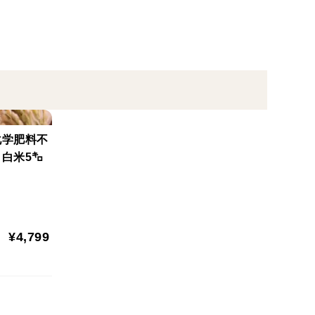
います。原農園では冷蔵庫で貯蔵してますが、玄米は5
梅雨に入ると湿気で品質が落ちる恐れがあるからで
ろで、賞味期間は1ケ月以内でお召し上がり下さい。
化学肥料不
白米5㌔
¥4,799