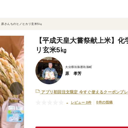
 原さんちのヒノヒカリ玄米5㎏
【平成天皇大嘗祭献上米】化
リ玄米5㎏
大分県玖珠郡玖珠町
原 孝芳
アプリ初回注文限定
今すぐ使えるクーポンプレ
-
0件の投稿
レビュー 0件