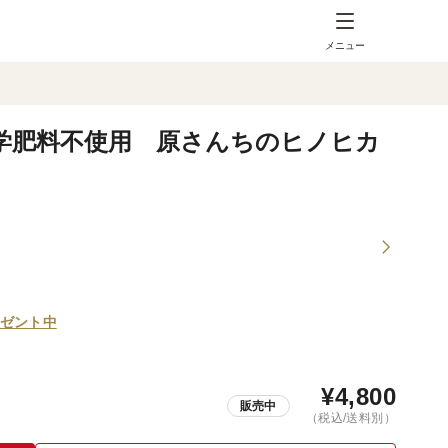
メニュー
学肥料不使用 原さんちのヒノヒカ
ゼント中
¥
4,800
販売中
（税込/送料別）