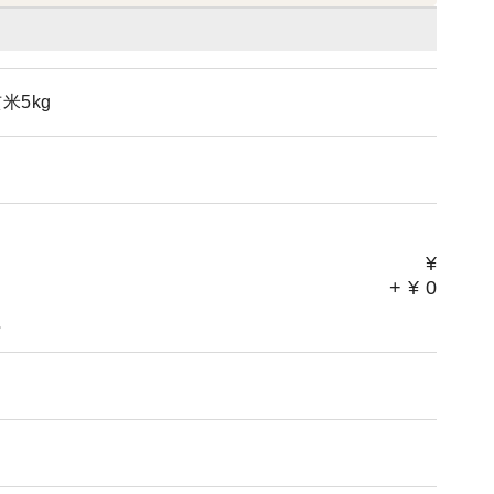
自家製の梅干とのコラボもいい✨ ホントはね内緒
気になって、 買えなくなったらどーしよう？？って
るんよ？？ ・抗酸化農法 ・微生物農法 ・アート
米5kg
cebookページみたら、もう『ありがとう』しかで
も食べてみませんか？😃 今年は豊作だったみた
(美味しい)お米難民のあなた ・もっと波動高いお
なあなた いちど試してみてはいかが？ わたしは
が、精米したものも販売しています😃 気になる
¥
に連絡してみてください♪ (もちろんわたしから
+
¥
0
こうかな♪ それとも五分づきにして炊こうかな♪ ワク
。