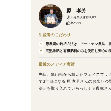
原 孝芳
大分県玖珠郡玖珠町
3いいね
生産者のこだわり
原農園の栽培方法は、アートテン農法、
1
完熟堆肥と有機肥料のみを使用し安心の
2
最近のメディア実績
先日、亀山様から戴いたフェイスブックのお便りです。 これ
で3年目になる 原 孝芳さんのお米✨ 
法』を取り入れていらっしゃる農家さん
封✨ 手にとった瞬間、 お米のエネル
しかも去年より、お米が大粒で しっか
直感です】 嬉しすぎて、 ワクワクしす