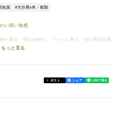
紙包装
大分県x米・穀類
わい深い食感
酸化農法、微生物農法、ピロール農法、超伝導栽培農
栽培しています。土作りにこだわり、栽培期間中はミ
もっと見る
学肥料は一切使いません。食べた人が笑顔と健康に
す。
間で万年山からの綺麗な湧水を引いての栽培です。過去何
県を代表する美味いお米産地です。僅か2haの面積だ
ポスト
シェア
まるの3種類を作っています。栽培方法なのが白米にし
す。ひとめぼれは粘りとふっくらとした味、ヒノヒカ
こまるはひとめぼれとヒノヒカリの良さを同時にもつ
ので冷やご飯でもお弁当でも味わって頂きたい米で