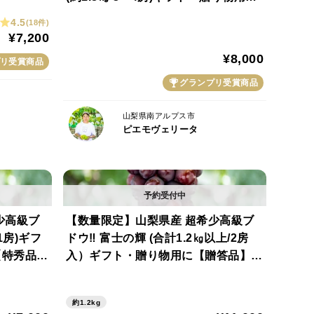
ドリアから生まれた系統なので、
【贈答品】【秀品】【シャインマスカ
4.5
(18件)
醇な香り、 20度以上になることもあるという高い糖
ット賞金賞】【さわやかな甘さ部門銀
¥7,200
賞】
¥8,000
リ受賞商品
グランプリ受賞商品
山梨県南アルプス市
を付けて頂くと、鮮度が落ちにくくなります。
ピエモヴェリータ
ーーーーーーーーーーーーーーーーーーーーーーーー
い、御供物など各種熨斗のご用意いたします。
少高級ブ
【数量限定】山梨県産 超希少高級ブ
ださい。空欄の場合はおつけいたしません。
1房)ギフ
ドウ‼ 富士の輝 (合計1.2㎏以上/2房
【特秀品】
入）ギフト・贈り物用に【贈答品】
空欄とさせていただきます
【特秀品】【秀品】
ーーーーーーーーーーーーーーーーーーーーーーーー
約1.2kg