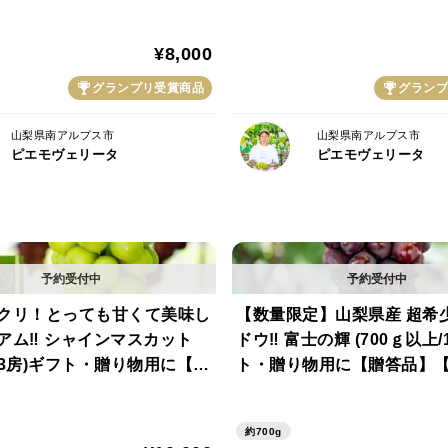
チューベンと マスカットオブ・アレキサン
品】
品】【秀品】
美しい外観と大粒の実、マスカット由来の芳
¥8,000
度を誇ります。
グランプリ受賞商品
グランプ
保存方法など
山梨県南アルプス市
山梨県南アルプス市
日の当たらない場所で、常温保存
ピエモヴェリータ
ピエモヴェリータ
軸枝の先端に、水分を含んだスポンジなど
ーーーーーーーーーーーーーーーーーーー
ーー
熨斗対応について、お中元、お祝い、内祝
【特記事項へ必ずご記入お願いします】
クリ！とっても甘くて美味し
【数量限定】山梨県産 超希
・熨斗の要否：熨斗の指定を必ずご記入く
アム‼ シャインマスカット
ドウ‼ 富士の輝 (700ｇ以上/
㎏ 3房)ギフト・贈り物用に【贈
ト・贈り物用に【贈答品】
・名入れの要否と名前：ご指定ない場合は
秀品】【シャインマスカット
【秀品】
ーーーーーーーーーーーーーーーーーーー
【さわやかな甘さ部門銀賞】
ーー
約700g