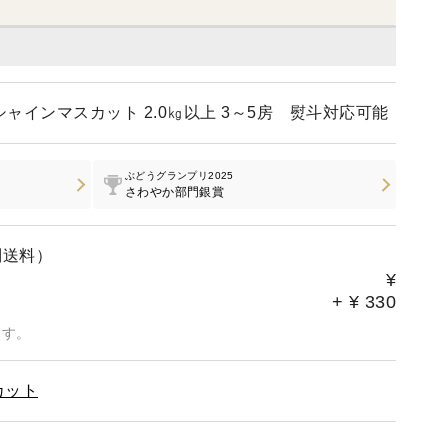
ャインマスカット 2.0㎏以上 3～5房 熨斗対応可能
ぶどうグランプリ2025
さわやか部門銀賞
別送料）
¥
+
¥
330
ます。
カット