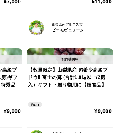
¥7,000
¥11,000
山梨県南アルプス市
ピエモヴェリータ
少高級ブ
【数量限定】山梨県産 超希少高級ブ
1房)ギフ
ドウ‼ 富士の輝 (合計1.0㎏以上/2房
【特秀品】
入）ギフト・贈り物用に【贈答品】
【特秀品】【秀品】
約1kg
¥9,000
¥9,000