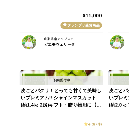
品】【秀品】
品】【秀
¥11,000
グランプリ受賞商品
山梨県南アルプス市
ピエモヴェリータ
皮ごとパクリ！とっても甘くて美味し
皮ごとパ
いプレミアム‼ シャインマスカット
いプレミ
(約1.4㎏ 2房)ギフト・贈り物用に【贈
(約2.0
答品】【秀品】【シャインマスカット
答品】【
賞金賞】【さわやかな甘さ部門銀賞】
賞金賞】
4.9
(7件)