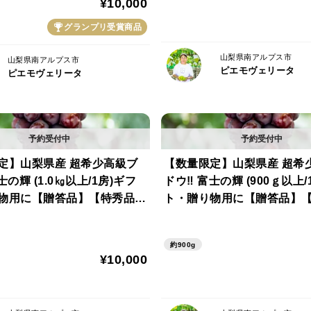
¥10,000
グランプリ受賞商品
山梨県南アルプス市
山梨県南アルプス市
ピエモヴェリータ
ピエモヴェリータ
定】山梨県産 超希少高級ブ
【数量限定】山梨県産 超希
士の輝 (1.0㎏以上/1房)ギフ
ドウ‼ 富士の輝 (900ｇ以上/
物用に【贈答品】【特秀品】
ト・贈り物用に【贈答品】
【秀品】
約900g
¥10,000