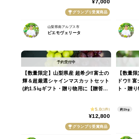
¥7,000
グランプリ受賞商品
山梨県南アルプス市
ピエモヴェリータ
【数量限定】山梨県産 超希少‼富士の
【数量限
輝＆超厳選シャインマスカットセット
ドウ‼ 富
(約1.5㎏ギフト・贈り物用に【贈答
ト・贈り
品】【特秀品】【秀品】【シャインマ
【秀品】
スカット賞金賞】【さわやかな甘さ部
5.0
(1件)
約1kg
門銀賞】
¥12,800
グランプリ受賞商品