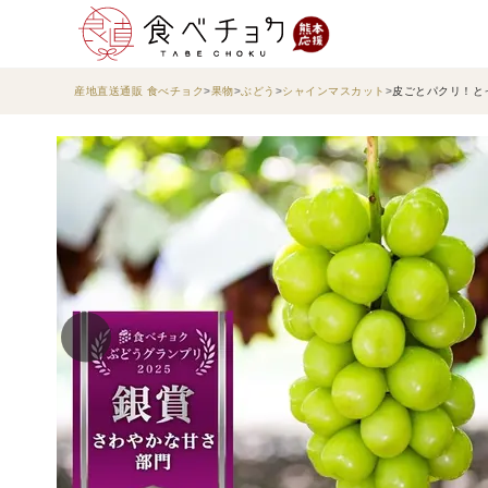
産地直送通販 食べチョク
果物
ぶどう
シャインマスカット
皮ごとパクリ！とっ