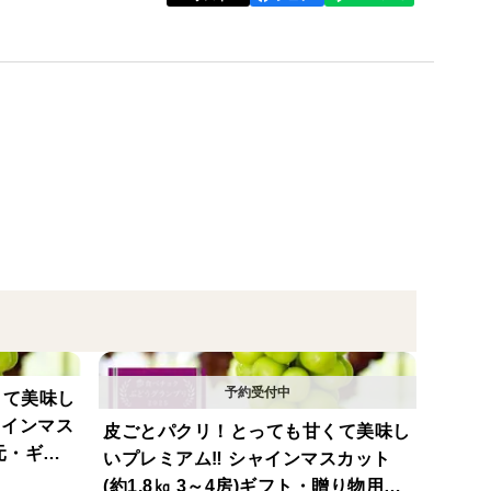
壌の栄養成分の検査を行い、ブドウに必要な有機物や
を育てることで次の年にブドウが健全に成長できる土
でに必要とされる栄養成分を適期に補給することで生
感動するぶどうを作り出します。
一房に手間と時間をかけて見た目にも美しい仕上がり
良い南アルプスの環境は、シャインマスカットの栽培
、濃厚な甘み・豊かな香りを生み出しています。
くて美味し
ャインマス
皮ごとパクリ！とっても甘くて美味し
録されたブドウです。
中元・ギフ
いプレミアム‼ シャインマスカット
誕生したシャンマスカット。 親である安芸津21号はス
】【贈答
(約1.8㎏ 3～4房)ギフト・贈り物用に