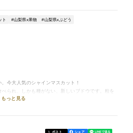
ット
山梨県x果物
山梨県xぶどう
い。今大人気のシャインマスカット！
食べられ、しかも種がない、新しいブドウです。粒を
もっと見る
に濃厚な甘みと香りが広がります。
なります。
ポスト
シェア