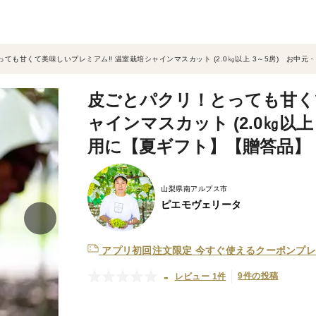
ても甘くて美味しいプレミアム‼ 温室栽培シャインマスカット (2.0㎏以上 3～5房) お中
皮ごとパクリ！とっても甘く
ャインマスカット (2.0㎏以
用に【夏ギフト】【贈答品】
山梨県南アルプス市
ピエモヴェリータ
アプリ初回注文限定
今すぐ使えるクーポンプレ
-
9件の投稿
レビュー 1件