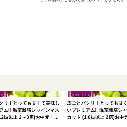
その年のブドウの収穫が終了した際には土
微生物を利用して土の力を高め、健康な根
壌を作ります。
また毎年の樹の生育過程でブドウが実るま
命力あふれ、うま味やコクが深まり食べて
品質高めるために細部まで目を配り、一房
になる様に栽培管理を行っています。
山梨の南アルプス市の気候が育む格別な味
内陸性で昼夜の寒暖差が大きく、水はけの
に最適。
この自然条件が、大粒で張りのある果実と
クリ！とっても甘くて美味し
皮ごとパクリ！とっても甘
品種の特徴
アム‼ 温室栽培シャインマス
いプレミアム‼ 温室栽培シ
シャインマスカットは, 2006年に品種登
1.2㎏以上 2～3房)お中元・ギ
カット (1.0㎏以上 2房)お
安芸津21号と白南というぶどうを交配して
り物用に【夏ギフト】【贈答
ト・贈り物用に【夏ギフト