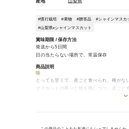
産地
山梨県
慣行栽培
果物
贈答品
シャインマスカ
山梨県xシャインマスカット
賞味期限 / 保存方法
発送から5日間
日の当たらない場所で、常温保存
商品説明
味
とっても甘くて、皮ごと食べられ、種がな
マスカットの香りと味を残しつつ、皮ごと
まるごと口にほおばれるため、口いっぱい
丹精込めた品質管理
単に育てるだけではありません。
ブドウ栽培をする上で大切なのは土作りに
この商品のことをお友達にもシェアしませんか