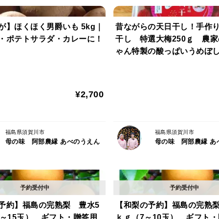
が】ほくほく男爵いも 5kg｜
昔ながらの天日干し！手作
・ポテトサラダ・カレーに！
干し 特選大梅250ｇ 農
ゃん特製の酸っぱいうめぼ
¥2,700
福島県須賀川市
福島県須賀川市
母の味 阿部農縁 あべのうえん
母の味 阿部農縁 あ
予約】福島の完熟梨 豊水5
【和梨の予約】福島の完熟梨
1～15玉） ギフト・贈答用
ｋｇ（7～10玉） ギフト