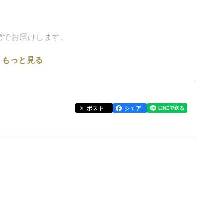
態でお届けします。
もっと見る
リまで樹上で育成。
をお楽しみください✨
ろけるような柔らかさが特徴。
ポスト
シェア
が魅力の桃です😊