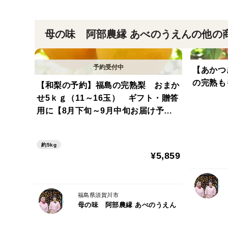
母の味 阿部農縁 あべのうえんの他の
【あかつ
の完熟も
【和梨の予約】福島の完熟梨 おまか
せ5ｋｇ（11～16玉） ギフト・贈答
用に【8月下旬～9月中旬お届け予
定】
約5kg
¥5,859
福島県須賀川市
母の味 阿部農縁 あべのうえん