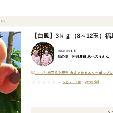
熟もも
【白鳳】3ｋｇ（8～12玉）
福島県須賀川市
母の味 阿部農縁 あべのうえん
アプリ初回注文限定
今すぐ使えるクーポンプレ
-
2件の投稿
レビュー 1件
＼