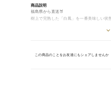
商品説明
福島県から直送🍑
樹上で完熟した「白鳳」を一番美味しい状
阿部農縁では、収穫時期を見極めてギリギ
もぎたてならではの、みずみずしさと香り
白鳳は、上品でしっかりとした甘さと、と
この商品のことをお友達にもシェアしませんか
口いっぱいに広がる果汁とやさしい口当たり
【お届けについて】
・予約商品（7月中旬〜発送）
・日時指定不可（食べ頃で順次発送）
🎁 ギフト対応OK
（熨斗・メッセージ対応可能）