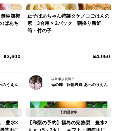
り無添加梅
正子ばあちゃん特製タケノコごはんの
家のばあち
素 3合用 × 2パック 朝採り新鮮
し
筍・竹の子
¥3,600
¥4,050
福島県須賀川市
べのうえん
母の味 阿部農縁 あべのうえん
 豊水3
【和梨の予約】福島の完熟梨 豊水2
・贈答用に
ｋｇ（5～7玉） ギフト・贈答用に