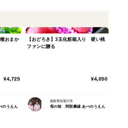
品種おまか
【おどろき】3玉化粧箱入り 硬い桃
ファンに贈る
¥4,725
¥4,050
福島県須賀川市
べのうえん
母の味 阿部農縁 あべのうえん