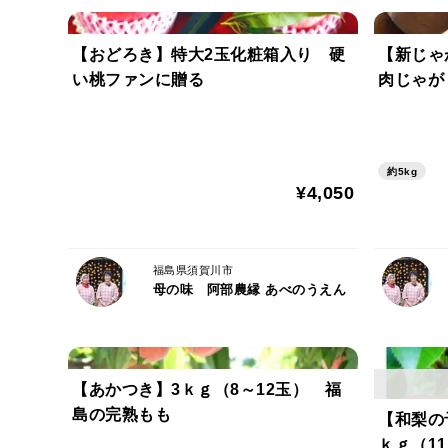
【おどろき】特大2玉化粧箱入り 硬
【新じゃ
い桃ファンに贈る
肉じゃが
約5kg
¥4,050
福島県須賀川市
母の味 阿部農縁 あべのうえん
【あかつき】3ｋｇ（8～12玉） 福
島の完熟もも
【和梨の
ｋｇ（1