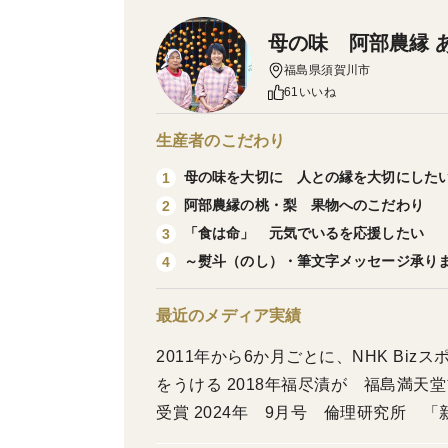
母の味 阿部農縁 
福島県須賀川市
61いいね
生産者のこだわり
母の味を大切に 人との縁を大切にしたい
1
阿部農縁の桃・梨 果物へのこだわり
2
「食は命」 元気でいるを応援したい
3
～熨斗（のし）・筆文字メッセージ承り
4
最近のメディア実績
2011年から6か月ごとに、NHK Bi
をうける 2018年福尽漬が 福島満天堂プレミアム受賞 2022年 福島産業賞 特別賞
受賞 2024年 9月号 倫理研究所 「新世」 特集 謹んで食に向か会う で掲載いた
だく