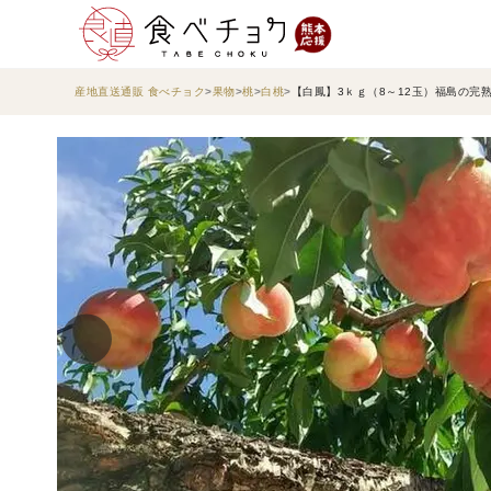
産地直送通販 食べチョク
果物
桃
白桃
【白鳳】3ｋｇ（8～12玉）福島の完