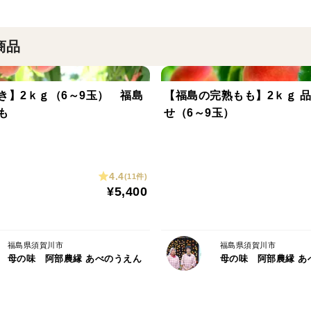
商品
き】2ｋｇ（6～9玉） 福島
【福島の完熟もも】2ｋｇ 
も
せ（6～9玉）
4.4
(11件)
¥5,400
福島県須賀川市
福島県須賀川市
母の味 阿部農縁 あべのうえん
母の味 阿部農縁 あ