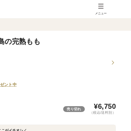
メニュー
福島の完熟もも
ゼント中
¥
6,750
売り切れ
（税込/送料別）
ここがイチオシ／