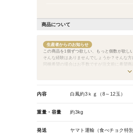
商品について
生産者からのお知らせ
この商品を1個ずつ欲しい、もっと個数が欲し
そんな経験はありませんでしょうか？そんな方
同梱希望の場合はお手数ですが注文前に希望商
食べチョクのシステム上、注文確定後に同梱に
同梱した商品のページを作成いたしますので手
その他、気になる事がありましたらお気軽にお
内容
白鳳約3ｋｇ（8～12玉）
※予約商品に関しては組み合わせの変更出来ま
重量・
容量
約3kg
発送
ヤマト運輸（食べチョク特