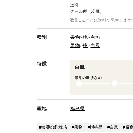
送料
クール便（冷蔵）
数量1点ごとに送料が発生します
種別
果物
桃
白桃
果物
桃
白鳳
特徴
白鳳
果汁の量 少なめ
産地
福島県
農薬節約栽培
果物
贈答品
白鳳
福