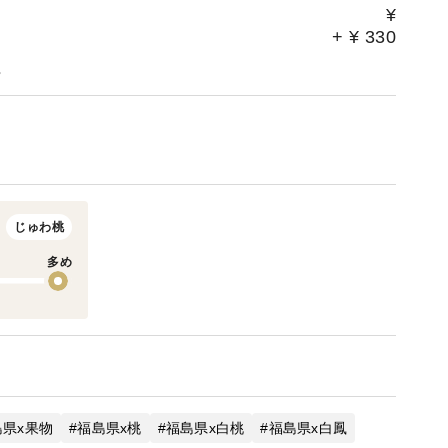
¥
+
¥
330
。
じゅわ桃
多め
島県x果物
福島県x桃
福島県x白桃
福島県x白鳳