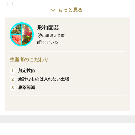
ます。
もっと見る
同じ大きさで揃うわけではなく、大小入ることがござい
ます。
彩旬園芸
熟度の状態は硬めです。
山形県天童市
❇玉数、個体の大きさは選べません。
33いいね
◎ラインナップの種類や内容、配送関係など決して多様
生産者のこだわり
な設定とは言えない当園ではありますが、いつも美味し
剪定技術
1
いと言って購入してくださる方々に本当に感謝申し上げ
余計なものは入れない土壌
2
ます。
農薬節減
3
＜当園のラ・フランス🍐＞
光合成による養分がしっかり流入し
細胞数が多く、甘味だけではなく
"味が濃い"果実を追究しております。余計な肥料を与え