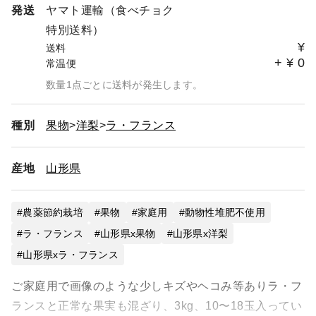
発送
ヤマト運輸（食べチョク
特別送料）
¥
送料
+
¥
0
常温便
数量1点ごとに送料が発生します。
種別
果物
洋梨
ラ・フランス
産地
山形県
農薬節約栽培
果物
家庭用
動物性堆肥不使用
ラ・フランス
山形県x果物
山形県x洋梨
山形県xラ・フランス
ご家庭用で画像のような少しキズやヘコみ等ありラ・フ
ランスと正常な果実も混ざり、3kg、10〜18玉入ってい