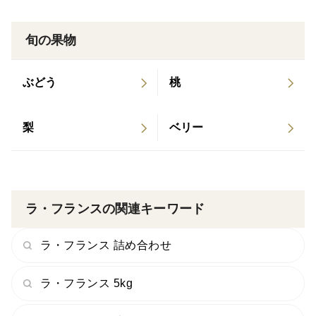
ないので果実本来がもつ味わいをより濃く。
旬の果物
食べ頃より少し硬めで食べてしまったとしてもある程度
味がきていて楽しめると思われます。(さすがにガリガ
ぶどう
桃
リに硬い状態だと微妙です)
食べ頃の見極めが難しい方や、
梨
ベリー
硬めが好きな方にも。
もちろんしっかり追熟すれば芳潤でとろけるような味わ
いにすることもできます。
＜栽培のこだわり＞
ラ・フランスの関連キーワード
上記の果実を生らせるための、剪定による樹体作り。余
ラ・フランス 詰め合わせ
計な肥料分は投入しません。
農薬使用量は通常栽培の半分程度に抑えております。
ラ・フランス 5kg
＜食べ頃＞