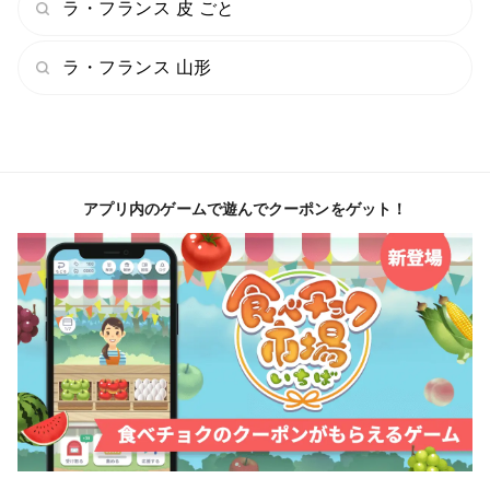
ラ・フランス 皮 ごと
到着後すぐにはお召し上がりになれず、追熟が必要で
す。
ラ・フランス 山形
❇一気に食べ頃が来て急いで食べなければいけないよう
なことがないように、当園ではあえて【到着時に食べ
頃】設定はしておりません。
食べ頃説明カードを同包します。
アプリ内のゲームで遊んでクーポンをゲット！
常温下に置いて軸の周りにシワが出て
少し押してみて軟らかいと食べ頃となります。
硬めが好みで、もう少しだけ早い段階で食される方もい
らっしゃるようです。
まだ食べない分は冷蔵庫やひんやりした部屋等に置くと
長持ちします。
❇梱包についてですが、まだ箱やクッション材など、よ